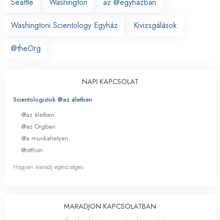
Seattle
Washington
az @egyházban
Washingtoni Scientology Egyház
Kivizsgálások
@theOrg
NAPI KAPCSOLAT
Scientologistok @az életben
@az életben
@az Orgban
@a munkahelyen
@otthon
Hogyan maradj egészséges
MARADJON KAPCSOLATBAN