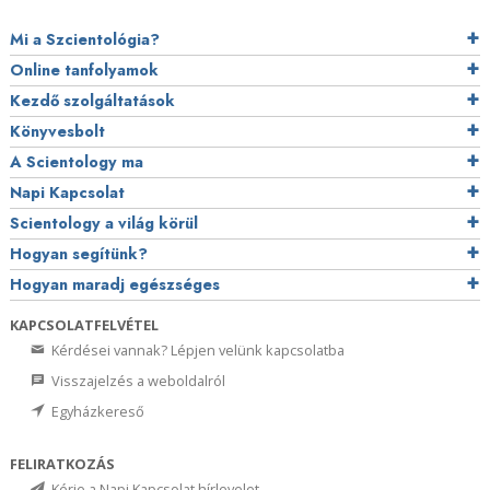
Mi a Szcientológia?
Online tanfolyamok
Kezdő szolgáltatások
Könyvesbolt
A Scientology ma
Napi Kapcsolat
Scientology a világ körül
Hogyan segítünk?
Hogyan maradj egészséges
KAPCSOLATFELVÉTEL
Kérdései vannak? Lépjen velünk kapcsolatba
Visszajelzés a weboldalról
Egyházkereső
FELIRATKOZÁS
Kérje a Napi Kapcsolat hírlevelet