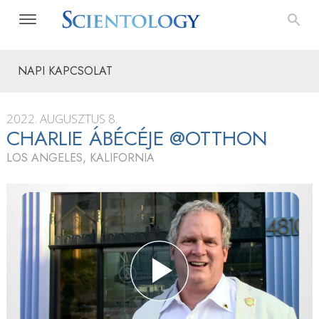
NAPI KAPCSOLAT
2022. AUGUSZTUS 8.
CHARLIE ÁBÉCÉJE @OTTHON
LOS ANGELES, KALIFORNIA