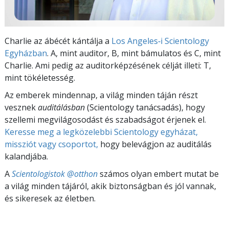
Charlie az ábécét kántálja a
Los Angeles‑i Scientology
Egyházban
. A, mint auditor, B, mint bámulatos és C, mint
Charlie. Ami pedig az auditorképzésének célját illeti: T,
mint tökéletesség.
Az emberek mindennap, a világ minden táján részt
vesznek
auditálásban
(Scientology tanácsadás), hogy
szellemi megvilágosodást és szabadságot érjenek el.
Keresse meg a legközelebbi Scientology egyházat,
missziót vagy csoportot,
hogy belevágjon az auditálás
kalandjába.
A
Scientologistok @otthon
számos olyan embert mutat be
a világ minden tájáról, akik biztonságban és jól vannak,
és sikeresek az életben.