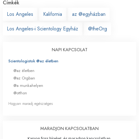
Címkék
Los Angeles
Kalifornia
az @egyházban
Los Angeles‑i Scientology Egyház
@theOrg
NAPI KAPCSOLAT
Scientologistok @az életben
@az életben
@az Orgban
@a munkahelyen
@otthon
Hogyan maradj egészséges
MARADJON KAPCSOLATBAN
Kapjon friss híreket, és maradjon kapcsolatban.