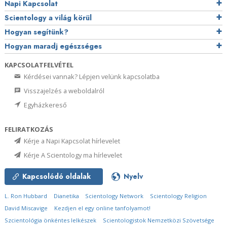
Napi Kapcsolat
Scientology a világ körül
Hogyan segítünk?
Hogyan maradj egészséges
KAPCSOLATFELVÉTEL
Kérdései vannak? Lépjen velünk kapcsolatba
Visszajelzés a weboldalról
Egyházkereső
FELIRATKOZÁS
Kérje a Napi Kapcsolat hírlevelet
Kérje A Scientology ma hírlevelet
Kapcsolódó oldalak
Nyelv
L. Ron Hubbard
Dianetika
Scientology Network
Scientology Religion
David Miscavige
Kezdjen el egy online tanfolyamot!
Szcientológia önkéntes lelkészek
Scientologistok Nemzetközi Szövetsége