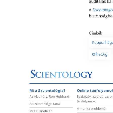
auditálás ka
A
Scientologi
biztonságban
Címkék
Koppenhág
@theOrg
Mi a Szcientológia?
Online tanfolyamo
Az Alapító, L. Ron Hubbard
Eszközök az élethez: o
tanfolyamok
A Szcientológia tanai
A munka problémái
Mi a Dianetika?