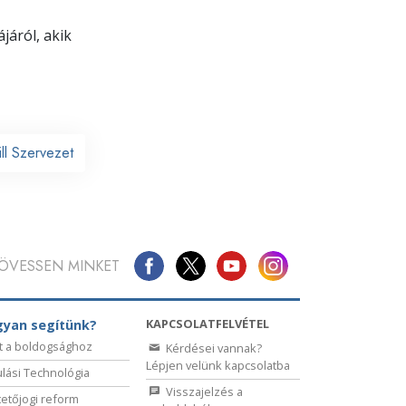
járól, akik
ll Szervezet
ÖVESSEN MINKET
KAPCSOLATFELVÉTEL
yan segítünk?
t a boldogsághoz
Kérdései vannak?
Lépjen velünk kapcsolatba
lási Technológia
Visszajelzés a
etőjogi reform