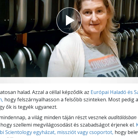
atosan halad. Azzal a céllal képződik az
Európai Haladó és Sa
n,
hogy felszárnyalhasson a felsőbb szinteken. Most pedig a
y ők is tegyék ugyanezt.
indennap, a világ minden táján részt vesznek
auditálásban
 hogy szellemi megvilágosodást és szabadságot érjenek el.
bi Scientology egyházat, missziót vagy csoportot,
hogy bele