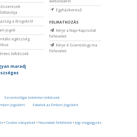
weboldalról
tószeresek
Egyházkereső
bilitációja
gazság a drogokról
FELIRATKOZÁS
ri jogok
Kérje a Napi Kapcsolat
hírlevelet
ntális egészség
elése
Kérje A Scientology ma
hírlevelet
ntes lelkészek
yan maradj
szséges
Szcientológia önkéntes lelkészek
Emberi Jogokért
Fiatalok az Emberi Jogokért
és
•
Cookie-irányelvek
•
Használati feltételek
•
Jogi megjegyzés