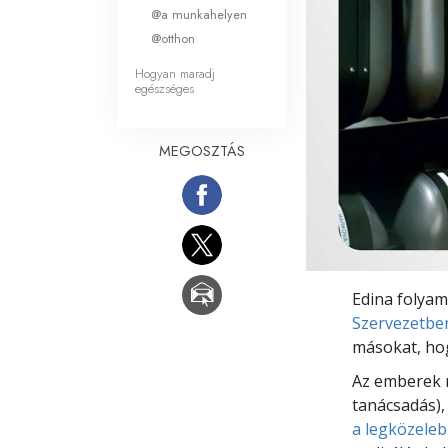
Mi a nagyság?
@a munkahelyen
@otthon
Hogyan maradj
egészséges
MEGOSZTÁS
Edina folyam
Szervezetbe
másokat, hog
Az emberek m
tanácsadás),
a legközeleb