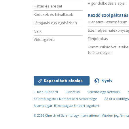
A gondolkodás alapjai
Háttér és eredet
Kódexek és hitvallások
Kezdő szolgáltatá
Dianetics Szeminárium
Látogatás egy egyházban
Személyes hatékonysá
GYIK
Életjobbítás
Videogaléria
Kommunikációval a sike
felé tanfolyam
Kapcsolódó oldalak
Nyelv
L. Ron Hubbard
Dianetika
Scientology Network
Scientologistok Nemzetközi Szövetsége
Az út a boldog
Állampolgári Bizottság az Emberi Jogokért
© 2026
Church of Scientology International.
Minden jog fennta