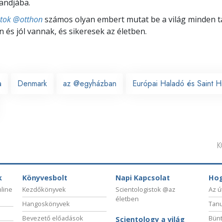
landjába.
stok @otthon
számos olyan embert mutat be a világ minden tá
 és jól vannak, és sikeresek az életben.
a
Denmark
az @egyházban
Európai Haladó és Saint Hi
K
k
Könyvesbolt
Napi Kapcsolat
Hog
nline
Kezdőkönyvek
Scientologistok @az
Az ú
életben
Hangoskönyvek
Tanu
Bevezető előadások
Bünt
Scientology a világ