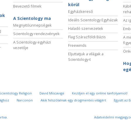
körül
Bevezető filmek
Kábí
Egyházkereső
reha
sok
A Scientology ma
Ideális Scientology Egyházak
Az i
Megnyitóünnepségek
Haladó szervezetek
Embe
g
Scientology rendezvények
Flag Szárazföldi Bázis
A me
A Scientology egyházi
figy
Freewinds
r
vezetője
Önké
Eljuttatjuk a világak a
Scientology-t
Hog
egé
Scientology Religion
David Miscavige
Kezdjen el egy online tanfolyamot!
sághoz
Narconon
Akik felszólalnak egy drogmentes világért
Együtt az 
rtva.
Adatvédelmi megjegyz