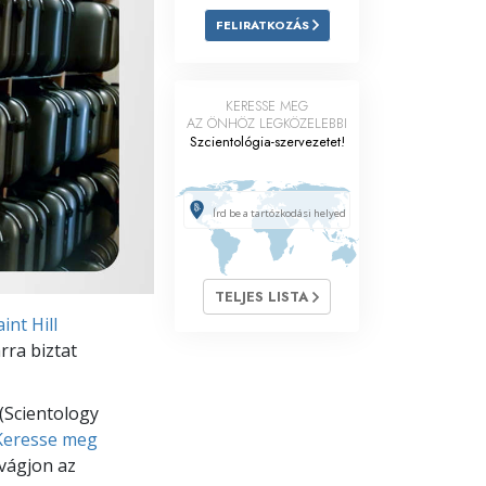
FELIRATKOZÁS
Megoldások a drogokra
Gyerekek
KERESSE MEG
AZ ÖNHÖZ LEGKÖZELEBBI
Eszközök a munkahelyen
Szcientológia-szervezetet!
Az etika és az állapotok
Az elnyomás oka
Kivizsgálások
TELJES LISTA
A szervezés alapjai
int Hill
A public relations alapjai
rra biztat
Célok és célkitűzések
(Scientology
A tanulás technológiája
Keresse meg
vágjon az
Kommunikáció