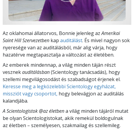
Az oklahomai állatorvos, Bonnie jelenleg az
Amerikai
Saint Hill Szervezetben
kap
auditálást
. És mivel nagyon sok
nyeresége van az auditálásból, már alig várja, hogy
hazatérve megtapasztalja a változást az életében.
Az emberek mindennap, a világ minden táján részt
vesznek
auditálásban
(Scientology tanácsadás), hogy
szellemi megvilágosodást és szabadságot érjenek el.
Keresse meg a legközelebbi Scientology egyházat,
missziót vagy csoportot,
hogy belevágjon az auditálás
kalandjába.
A Scientologistok @az életben
a világ minden tájáról mutat
be olyan Scientologistokat, akik remekül boldogulnak
az életben – személyesen,
szakmailag és szellemileg.