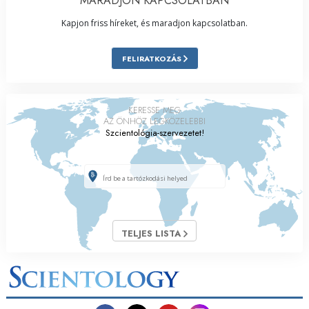
MARADJON KAPCSOLATBAN
Kapjon friss híreket, és maradjon kapcsolatban.
FELIRATKOZÁS
KERESSE MEG
AZ ÖNHÖZ LEGKÖZELEBBI
Szcientológia-szervezetet!
TELJES LISTA