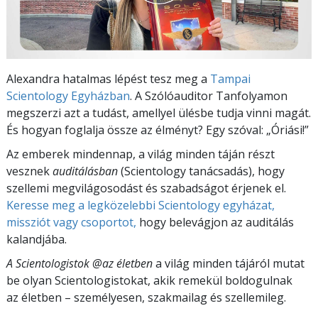
Alexandra hatalmas lépést tesz meg a
Tampai
Scientology Egyházban
. A Szólóauditor Tanfolyamon
megszerzi azt a tudást, amellyel ülésbe tudja vinni magát.
És hogyan foglalja össze az élményt? Egy szóval: „Óriási!”
Az emberek mindennap, a világ minden táján részt
vesznek
auditálásban
(Scientology tanácsadás), hogy
szellemi megvilágosodást és szabadságot érjenek el.
Keresse meg a legközelebbi Scientology egyházat,
missziót vagy csoportot,
hogy belevágjon az auditálás
kalandjába.
A Scientologistok @az életben
a világ minden tájáról mutat
be olyan Scientologistokat, akik remekül boldogulnak
az életben – személyesen,
szakmailag és szellemileg.