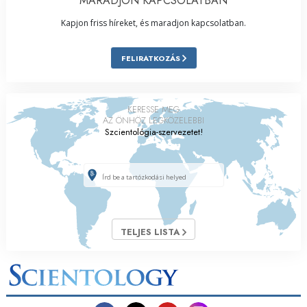
MARADJON KAPCSOLATBAN
Kapjon friss híreket, és maradjon kapcsolatban.
FELIRATKOZÁS
KERESSE MEG
AZ ÖNHÖZ LEGKÖZELEBBI
Szcientológia-szervezetet!
TELJES LISTA