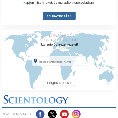
Kapjon friss híreket, és maradjon kapcsolatban.
FELIRATKOZÁS
KERESSE MEG
AZ ÖNHÖZ LEGKÖZELEBBI
Szcientológia-szervezetet!
TELJES LISTA
KÖVESSEN MINKET