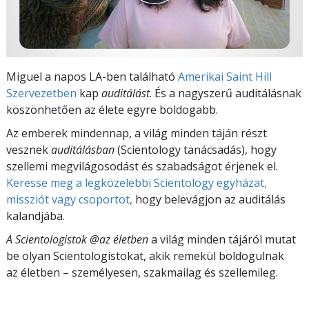
Miguel a napos LA-ben található
Amerikai Saint Hill
Szervezetben
kap
auditálást
. És a nagyszerű auditálásnak
köszönhetően az élete egyre boldogabb.
Az emberek mindennap, a világ minden táján részt
vesznek
auditálásban
(Scientology tanácsadás), hogy
szellemi megvilágosodást és szabadságot érjenek el.
Keresse meg a legközelebbi Scientology egyházat,
missziót vagy csoportot,
hogy belevágjon az auditálás
kalandjába.
A Scientologistok @az életben
a világ minden tájáról mutat
be olyan Scientologistokat, akik remekül boldogulnak
az életben – személyesen,
szakmailag és szellemileg.