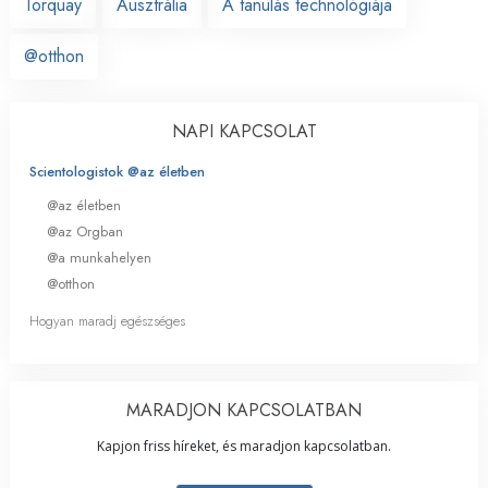
Torquay
Ausztrália
A tanulás technológiája
@otthon
NAPI KAPCSOLAT
Scientologistok @az életben
@az életben
@az Orgban
@a munkahelyen
@otthon
Hogyan maradj egészséges
MARADJON KAPCSOLATBAN
Kapjon friss híreket, és maradjon kapcsolatban.