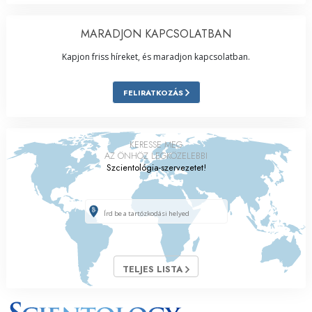
MARADJON KAPCSOLATBAN
Kapjon friss híreket, és maradjon kapcsolatban.
FELIRATKOZÁS
KERESSE MEG
AZ ÖNHÖZ LEGKÖZELEBBI
Szcientológia-szervezetet!
TELJES LISTA