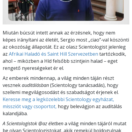
Miután búcsút intett annak az érzésnek, hogy nem
képes irányítani az életét, Sergio most „ciao”‑val köszönti
az okozóság állapotát. Ez az olasz Scientologist jelenleg
az
Afrikai Haladó és Saint Hill Szervezetben
tartózkodik,
ahol – miközben a Híd felsőbb szintjein halad – eget
rengető nyereségeket ér el.
Az emberek mindennap, a világ minden táján részt
vesznek
auditálásban
(Scientology tanácsadás), hogy
szellemi megvilágosodást és szabadságot érjenek el.
Keresse meg a legközelebbi Scientology egyházat,
missziót vagy csoportot,
hogy belevágjon az auditálás
kalandjába.
A Scientologistok @az életben
a világ minden tájáról mutat
be olyan Scientologistokat, akik remekül boldogulnak