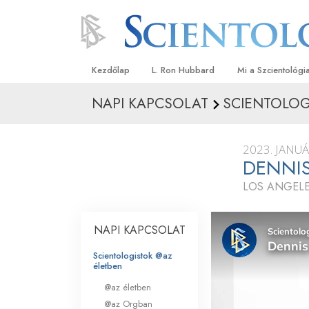
Kezdőlap
L. Ron Hubbard
Mi a Szcientológi
NAPI KAPCSOLAT
SCIENTOLOG
Hittételek és gyak
A Szcientológia hi
2023. JANUÁ
Mit mondanak a s
DENNIS
a Szcientológiáró
LOS ANGELE
Ismerjen meg egy 
Látogatás egy eg
NAPI KAPCSOLAT
A Szcientológia a
Scientologistok @az
életben
Bevezetés a Diane
@az életben
@az Orgban
Szeretet és gyűlöl