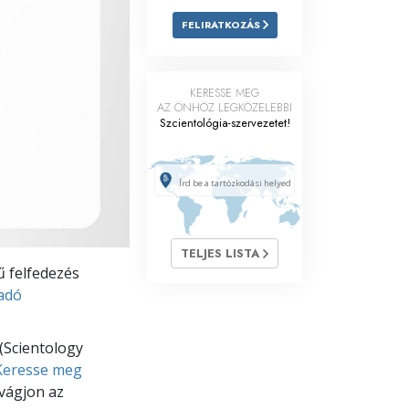
FELIRATKOZÁS
Megoldások a drogokra
Gyerekek
KERESSE MEG
Eszközök a munkahelyen
AZ ÖNHÖZ LEGKÖZELEBBI
Szcientológia-szervezetet!
Az etika és az állapotok
Az elnyomás oka
Kivizsgálások
A szervezés alapjai
TELJES LISTA
 felfedezés
A public relations alapjai
ladó
Célok és célkitűzések
(Scientology
A tanulás technológiája
Keresse meg
vágjon az
Kommunikáció