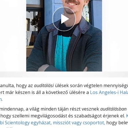
anulta, hogy az
auditálási
ülések során végtelen mennyiségű
ért már készen is áll a következő ülésére a
Los Angeles‑i Ha
n
.
indennap, a világ minden táján részt vesznek
auditálásban
 hogy szellemi megvilágosodást és szabadságot érjenek el.
bi Scientology egyházat, missziót vagy csoportot,
hogy bele