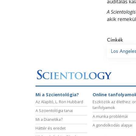
auditálás ka
A Scientologi
akik remekü
Címkék
Los Angele
Mi a Szcientológia?
Online tanfolyamo
Az Alapító, L. Ron Hubbard
Eszközök az élethez: o
tanfolyamok
A Szcientológia tanai
A munka problémái
Mi a Dianetika?
A gondolkodás alapjai
Háttér és eredet