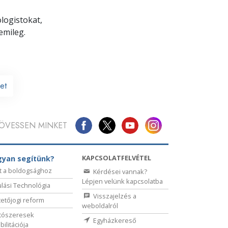
ologistokat,
emileg.
et
ÖVESSEN MINKET
KAPCSOLATFELVÉTEL
yan segítünk?
t a boldogsághoz
Kérdései vannak?
Lépjen velünk kapcsolatba
lási Technológia
Visszajelzés a
etőjogi reform
weboldalról
tószeresek
Egyházkereső
bilitációja