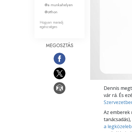
Mi a nagyság?
@a munkahelyen
@otthon
Hogyan maradj
egészséges
MEGOSZTÁS
Dennis megt
vár rá. És ez
Szervezetbe
Az emberek m
tanácsadás),
a legközeleb