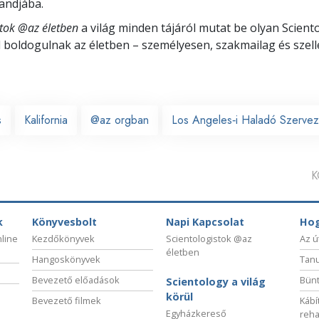
landjába.
stok @az életben
a világ minden tájáról mutat be olyan Scient
l boldogulnak
az életben – személyesen,
szakmailag és szell
s
Kalifornia
@az orgban
Los Angeles‑i Haladó Szervez
K
k
Könyvesbolt
Napi Kapcsolat
Hog
nline
Kezdőkönyvek
Scientologistok @az
Az ú
életben
Hangoskönyvek
Tanu
Bevezető előadások
Bünt
Scientology a világ
körül
Bevezető filmek
Kábí
Egyházkereső
reha