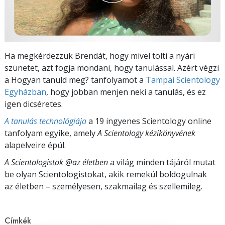
Ha megkérdezzük Brendát, hogy mivel tölti a nyári
szünetet, azt fogja mondani, hogy tanulással. Azért végzi
a Hogyan tanuld meg? tanfolyamot a
Tampai Scientology
Egyházban
, hogy jobban menjen neki a tanulás, és ez
igen dicséretes.
A tanulás technológiája
a 19 ingyenes Scientology online
tanfolyam egyike, amely
A Scientology kézikönyvének
alapelveire épül.
A Scientologistok @az életben
a világ minden tájáról mutat
be olyan Scientologistokat, akik remekül boldogulnak
az életben – személyesen,
szakmailag és szellemileg.
Címkék