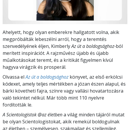
Ahelyett, hogy olyan emberekre hallgatott volna, akik
megpróbálták lebeszélni arról, hogy a teremtés
szenvedélyé­nek éljen, Kimberly
Az út a boldogsághoz
‑ból
merített inspirációt. A rajzművész újabb és újabb
műalkotásokat teremt, és a kritikát figyelmen kívül
hagyva virágzik és prosperál.
Olvassa el
Az út a boldogsághoz
könyvet, az első erkölcsi
kódexet, amely teljes mértékben a józan észen alapul, és
bárki követheti fajra, színre vagy vallási hovatartozásra
való tekintet nélkül. Már több mint 110 nyelvre
fordították le.
A Scientologistok @az életben
a világ minden tájáról mutat
be olyan Scientologistokat, akik remekül boldogulnak
az életben – személyesen,
szakmailag és szellemileg.