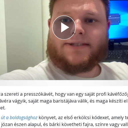
ra szereti a presszókávét, hogy van egy saját profi kávéfőz
ávéra vágyik, saját maga baristájáva válik, és maga készíti e
et.
 út a boldogsághoz
könyvet, az első erkölcsi kódexet, amely te
ózan észen alapul, és bárki követheti fajra, színre vagy vall