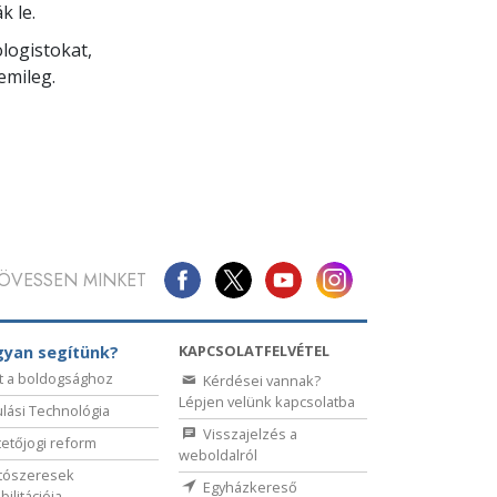
k le.
ologistokat,
emileg.
ÖVESSEN MINKET
KAPCSOLATFELVÉTEL
yan segítünk?
t a boldogsághoz
Kérdései vannak?
Lépjen velünk kapcsolatba
lási Technológia
Visszajelzés a
etőjogi reform
weboldalról
tószeresek
Egyházkereső
bilitációja