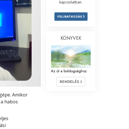
kapcsolatban.
Megoldások a drogokra
FELIRATKOZÁS
Gyerekek
Eszközök a munkahelyen
KÖNYVEK
Az etika és az állapotok
Az elnyomás oka
Kivizsgálások
Az út a boldogsághoz
A szervezés alapjai
RENDELÉS
A public relations alapjai
őgépe. Amikor
l a habos
Célok és célkitűzések
A tanulás technológiája
ljes
ási
Kommunikáció