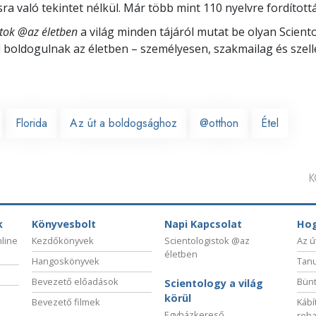
a való tekintet nélkül. Már több mint 110 nyelvre fordítottá
stok @az életben
a világ minden tájáról mutat be olyan Scient
l boldogulnak
az életben – személyesen,
szakmailag és szell
Florida
Az út a boldogsághoz
@otthon
Étel
K
k
Könyvesbolt
Napi Kapcsolat
Hog
nline
Kezdőkönyvek
Scientologistok @az
Az ú
életben
Hangoskönyvek
Tanu
Bevezető előadások
Bünt
Scientology a világ
körül
Bevezető filmek
Kábí
Egyházkereső
reha