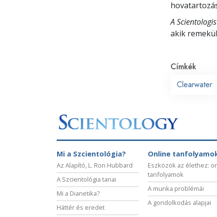
hovatartozásr
A Scientologi
akik remekü
Címkék
Clearwater
Mi a Szcientológia?
Online tanfolyamo
Az Alapító, L. Ron Hubbard
Eszközök az élethez: o
tanfolyamok
A Szcientológia tanai
A munka problémái
Mi a Dianetika?
A gondolkodás alapjai
Háttér és eredet