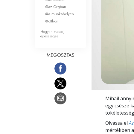
Mi a nagyság?
@az Orgban
@a munkahelyen
@otthon
Hogyan maradj
egészséges
MEGOSZTÁS
Mihail annyi
egy csésze k
tökéletesség
Olvassa el
Az
mértékben a j