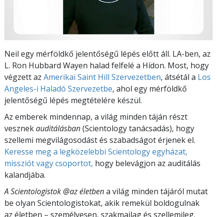
Neil egy mérföldkő jelentőségű lépés előtt áll. LA-ben, az
L. Ron Hubbard Wayen halad felfelé a Hídon. Most, hogy
végzett az
Amerikai Saint Hill Szervezetben
, átsétál a
Los
Angeles-i Haladó Szervezetbe
, ahol egy mérföldkő
jelentőségű lépés megtételére készül.
Az emberek mindennap, a világ minden táján részt
vesznek
auditálásban
(Scientology tanácsadás), hogy
szellemi megvilágosodást és szabadságot érjenek el.
Keresse meg a legközelebbi Scientology egyházat,
missziót vagy csoportot,
hogy belevágjon az auditálás
kalandjába.
A Scientologistok @az életben
a világ minden tájáról mutat
be olyan Scientologistokat, akik remekül boldogulnak
az életben – személyesen,
szakmailag és szellemileg.