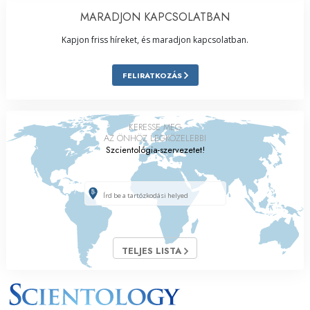
MARADJON KAPCSOLATBAN
Kapjon friss híreket, és maradjon kapcsolatban.
FELIRATKOZÁS
KERESSE MEG
AZ ÖNHÖZ LEGKÖZELEBBI
Szcientológia-szervezetet!
TELJES LISTA