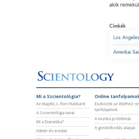
akik remekü
Címkék
Los Angele
Amerikai Sai
Mi a Szcientológia?
Online tanfolyamo
Az Alapító, L. Ron Hubbard
Eszközök az élethez: o
tanfolyamok
A Szcientológia tanai
A munka problémái
Mi a Dianetika?
A gondolkodás alapjai
Háttér és eredet