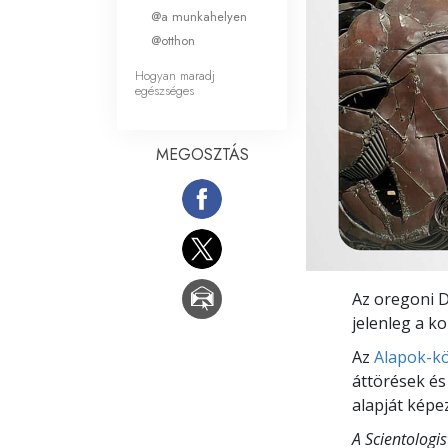
Mi a nagyság?
@a munkahelyen
@otthon
Hogyan maradj
egészséges
MEGOSZTÁS
Az oregoni 
jelenleg a k
Az
Alapok-kö
áttörések és
alapját képez
A Scientologi