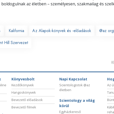
l boldogulnak
az életben – személyesen,
szakmailag és szell
s
Kalifornia
Az Alapok‑könyvek és ‑előadások
@az org
nt Hill Szervezet
K
k
Könyvesbolt
Napi Kapcsolat
Hog
nline
Kezdőkönyvek
Scientologistok @az
Az ú
életben
Hangoskönyvek
Tanu
Bevezető előadások
Bünt
Scientology a világ
körül
Bevezető filmek
Kábí
Egyházkereső
reha