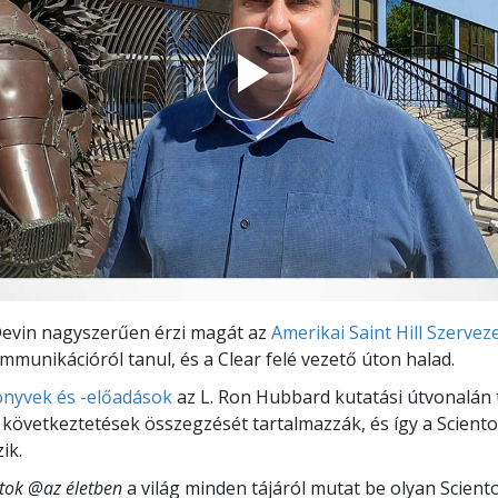
Devin nagyszerűen érzi magát az
Amerikai Saint Hill Szerve
ommunikációról tanul, és a Clear felé vezető úton halad.
nyvek és -előadások
az L. Ron Hubbard kutatási útvonalán 
 következtetések összegzését tartalmazzák, és így a Sciento
ik.
stok @az életben
a világ minden tájáról mutat be olyan Scient