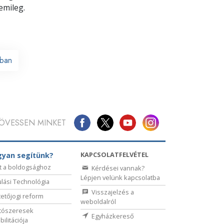
emileg.
ban
ÖVESSEN MINKET
KAPCSOLATFELVÉTEL
yan segítünk?
t a boldogsághoz
Kérdései vannak?
Lépjen velünk kapcsolatba
lási Technológia
Visszajelzés a
etőjogi reform
weboldalról
tószeresek
Egyházkereső
bilitációja