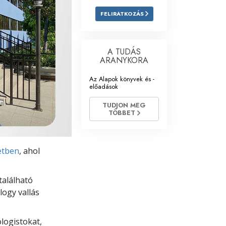
FELIRATKOZÁS
Megoldások a drogokra
Gyerekek
A TUDÁS
Eszközök a munkahelyen
ARANYKORA
Az Alapok könyvek és -
Az etika és az állapotok
előadások
Az elnyomás oka
TUDJON MEG
TÖBBET
Kivizsgálások
A szervezés alapjai
zetben
, ahol
A public relations alapjai
található
Célok és célkitűzések
logy vallás
A tanulás technológiája
Kommunikáció
ologistokat,