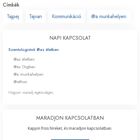
Címkék
Tajpej
Tajvan
Kommunikáció
@a munkahelyen
NAPI KAPCSOLAT
Scientologistok @az életben
@az életben
@az Orgban
@a munkahelyen
@otthon
Hogyan maradj egészséges
MARADJON KAPCSOLATBAN
Kapjon friss híreket, és maradjon kapcsolatban.