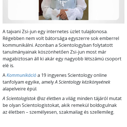
A tajvani Zsi-jun egy internetes üzlet tulajdonosa.
Régebben nem volt bátorsága egyszerre sok emberrel
kommunikálni. Azonban a Scientologyban folytatott
tanulmányainak köszönhetően Zsi-jun most már
magabiztosan áll ki akár egy nagyobb létszámú csoport
elé is.
A
Kommunikáció
a 19 ingyenes Scientology online
tanfolyam egyike, amely
A Scientology kézikönyvének
alapelveire épül.
A Scientologistok @az életben
a világ minden tájáról mutat
be olyan Scientologistokat, akik remekül boldogulnak
az életben – személyesen,
szakmailag és szellemileg.