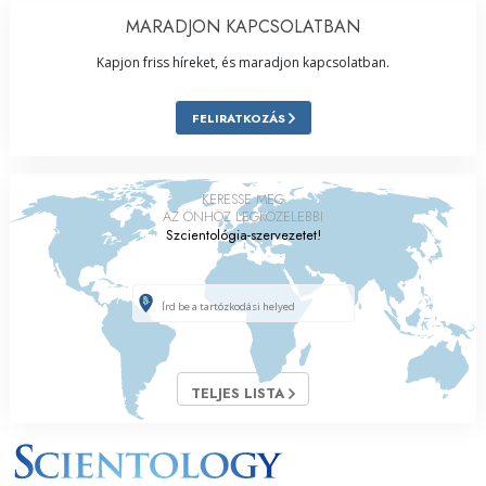
MARADJON KAPCSOLATBAN
Kapjon friss híreket, és maradjon kapcsolatban.
FELIRATKOZÁS
KERESSE MEG
AZ ÖNHÖZ LEGKÖZELEBBI
Szcientológia-szervezetet!
TELJES LISTA