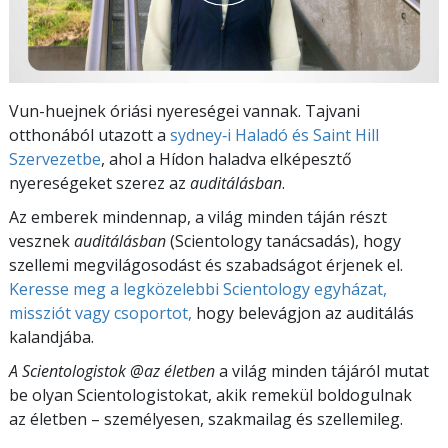
Vun-huejnek óriási nyereségei vannak. Tajvani
otthonából utazott a
sydney‑i Haladó és Saint Hill
Szervezetbe
, ahol a Hídon haladva elképesztő
nyereségeket szerez az
auditálásban
.
Az emberek mindennap, a világ minden táján részt
vesznek
auditálásban
(Scientology tanácsadás), hogy
szellemi megvilágosodást és szabadságot érjenek el.
Keresse meg a legközelebbi Scientology egyházat,
missziót vagy csoportot,
hogy belevágjon az auditálás
kalandjába.
A Scientologistok @az életben
a világ minden tájáról mutat
be olyan Scientologistokat, akik remekül boldogulnak
az életben – személyesen,
szakmailag és szellemileg.