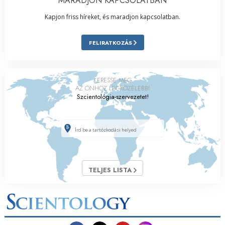
MARADJON KAPCSOLATBAN
Kapjon friss híreket, és maradjon kapcsolatban.
FELIRATKOZÁS
KERESSE MEG
AZ ÖNHÖZ LEGKÖZELEBBI
Szcientológia-szervezetet!
TELJES LISTA