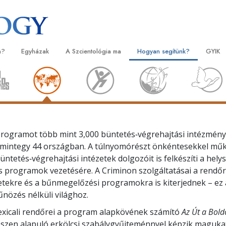
a?
Egyházak
A Szcientológia ma
Hogyan segítünk?
GYIK
orlatok
Egyházkereső
Megnyitóünnepségek
Az út a boldogsághoz
Kezdők
Háttér
tvallásai és kódexei
Ideális Scientology Egyházak
Scientology rendezvények
Applied Scholastics
Hangos
Látoga
zcientológusok
Haladó szervezetek
David Miscavige – A Scientology
Criminon
Bevezet
A Szci
l?
egyházi vezetője
programot több mint
3,000
büntetés‑végrehajtási intézmén
Flag Szárazföldi Bázis
Narconon
Bevezet
szcientológust!
 mintegy
44
országban. A túlnyomórészt önkéntesekkel mű
Freewinds
Az igazság a drogokról
Kezdő s
ntetés‑végrehajtási intézetek dolgozóit is felkészíti a helys
yházban
ós programok vezetésére. A Criminon szolgáltatásai a rendő
Eljuttatjuk a világak a Scientology-t
Együtt az Emberi Jogokért
zetekre és a bűnmegelőzési programokra is kiterjednek – ez a
lapelvei
űnözés nélküli világhoz.
Állampolgári Bizottság az Emb
tikába
Jogokért
xicali rendőrei a program alapkövének számító
Az Út a Bol
észen alapuló erkölcsi szabálygyűjteménnyel képzik maguka
et –
Szcientológia önkéntes lelkés