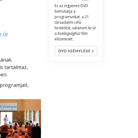
Ez az ingyenes DVD
Megoldások a drogokra
bemutatja a
programunkat, a 21
társadalmi célú
Gyerekek
hirdetést, valamint
Az út
a boldogsághoz
film
z Út
Eszközök a munkahelyen
előzetesét.
Az etika és az állapotok
DVD IGÉNYLÉSE
mának
Az elnyomás oka
s tartalmaz,
Kivizsgálások
ben.
 programjait,
A szervezés alapjai
A public relations alapjai
Célok és célkitűzések
A tanulás technológiája
Kommunikáció