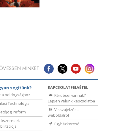
ÖVESSEN MINKET
KAPCSOLATFELVÉTEL
yan segítünk?
t a boldogsághoz
Kérdései vannak?
Lépjen velünk kapcsolatba
lási Technológia
Visszajelzés a
etőjogi reform
weboldalról
tószeresek
Egyházkereső
bilitációja