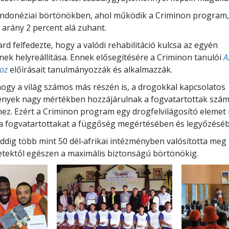
indonéziai börtönökben, ahol működik a Criminon program,
i arány
2 percent
alá zuhant.
rd felfedezte, hogy a valódi rehabilitáció kulcsa az egyén
ek helyreállítása. Ennek elősegítésére a Criminon tanulói
A
oz
előírásait tanulmányozzák és alkalmazzák.
ogy a világ számos más részén is, a drogokkal kapcsolatos
nyek nagy mértékben hozzájárulnak a fogvatartottak szá
z. Ezért a Criminon program egy drogfelvilágosító elemet i
 a fogvatartottakat a függőség megértésében és legyőzésé
eddig több mint
50
dél‑afrikai intézményben valósította meg
zetektől egészen a maximális biztonságú börtönökig.