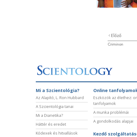
Előző
Criminon
Mi a Szcientológia?
Online tanfolyamo
Az Alapító, L. Ron Hubbard
Eszközök az élethez: o
tanfolyamok
A Szcientológia tanai
A munka problémái
Mi a Dianetika?
A gondolkodás alapjai
Háttér és eredet
Kódexek és hitvallások
Kezdő szolgáltatá