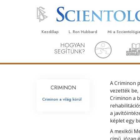
Kezdőlap
L. Ron Hubbard
Mi a Szcientológi
HOGYAN
Hittételek és gyak
SEGÍTÜNK?
A Szcientológia hi
Mit mondanak a s
a Szcientológiáró
A Criminon 
CRIMINON
Ismerjen meg egy 
vezették be,
Criminon a bü
Criminon a világ körül
Látogatás egy eg
rehabilitáci
a javítóinté
A Szcientológia a
képlet egy b
Bevezetés a Diane
A mexikói Me
című, józan 
Szeretet és gyűlöl