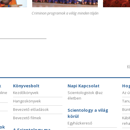
Criminon programok a világ minden táján
K
k
Könyvesbolt
Napi Kapcsolat
Hog
nline
Kezdőkönyvek
Scientologistok @az
Az ú
életben
Hangoskönyvek
Tanu
Bevezető előadások
Bünt
Scientology a világ
körül
Bevezető filmek
Kábí
Egyházkereső
reha
sok
A Scientology ma