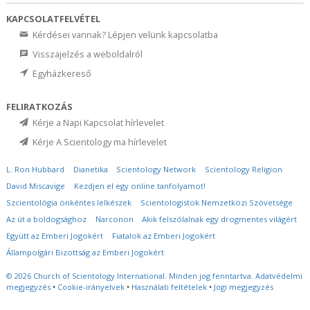
KAPCSOLATFELVÉTEL
Kérdései vannak? Lépjen velünk kapcsolatba
Visszajelzés a weboldalról
Egyházkereső
FELIRATKOZÁS
Kérje a Napi Kapcsolat hírlevelet
Kérje A Scientology ma hírlevelet
L. Ron Hubbard
Dianetika
Scientology Network
Scientology Religion
David Miscavige
Kezdjen el egy online tanfolyamot!
Szcientológia önkéntes lelkészek
Scientologistok Nemzetközi Szövetsége
Az út a boldogsághoz
Narconon
Akik felszólalnak egy drogmentes világért
Együtt az Emberi Jogokért
Fiatalok az Emberi Jogokért
Állampolgári Bizottság az Emberi Jogokért
© 2026
Church of Scientology International.
Minden jog fenntartva.
Adatvédelmi
megjegyzés
•
Cookie-irányelvek
•
Használati feltételek
•
Jogi megjegyzés