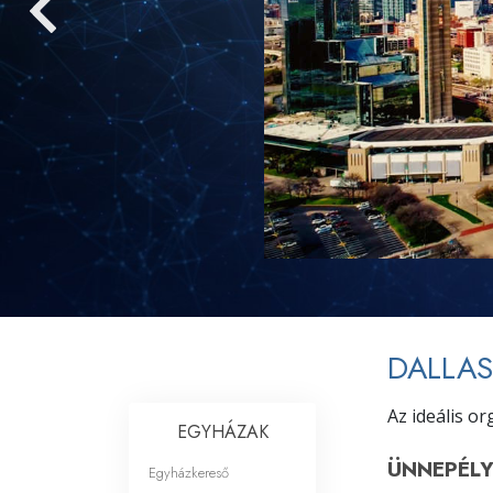
Mi a nagyság?
DALLAS
Az ideális o
EGYHÁZAK
ÜNNEPÉL
Egyházkereső