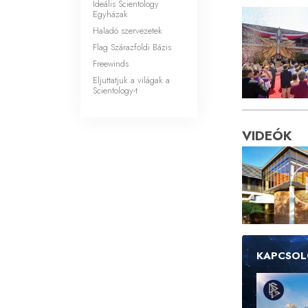
Ideális Scientology
Egyházak
Haladó szervezetek
Flag Szárazföldi Bázis
Freewinds
Eljuttatjuk a világak a
Scientology-t
VIDEÓK
KAPCSOL