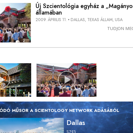
Új Szcientológia egyház a „Magányos
államában
2009. ÁPRILIS 11.
DALLAS, TEXAS ÁLLAM, USA
•
TUDJON ME
ÓDÓ MŰSOR A SCIENTOLOGY NETWORK ADÁSÁBÓL
Dallas
S
7
·E
5