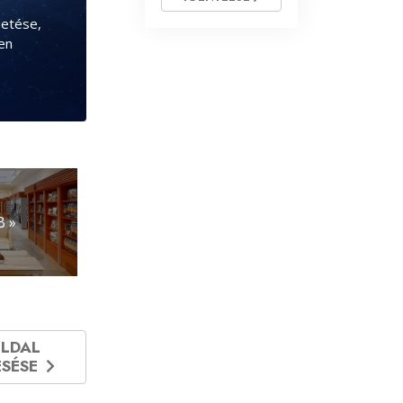
detése,
en
 »
LDAL
ESÉSE