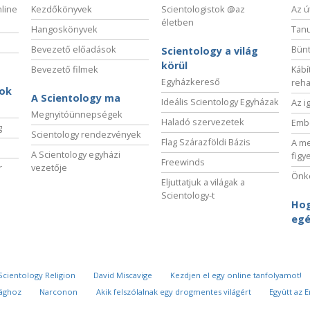
nline
Kezdőkönyvek
Scientologistok @az
Az ú
életben
Hangoskönyvek
Tanu
Bevezető előadások
Bünt
Scientology a világ
körül
Bevezető filmek
Kábí
Egyházkereső
reha
sok
A Scientology ma
Ideális Scientology Egyházak
Az i
Megnyitóünnepségek
Haladó szervezetek
Embe
g
Scientology rendezvények
Flag Szárazföldi Bázis
A me
A Scientology egyházi
figy
Freewinds
r
vezetője
Önké
Eljuttatjuk a világak a
Scientology-t
Hog
egé
Scientology Religion
David Miscavige
Kezdjen el egy online tanfolyamot!
sághoz
Narconon
Akik felszólalnak egy drogmentes világért
Együtt az 