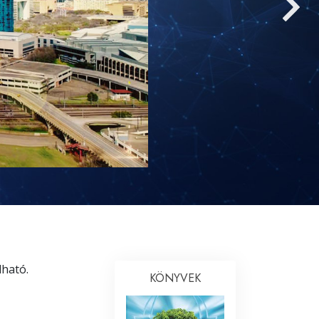
Megoldások a drogokra
Gyerekek
Eszközök a munkahelyen
Az etika és az állapotok
Az elnyomás oka
Kivizsgálások
A szervezés alapjai
A public relations alapjai
Célok és célkitűzések
lható.
KÖNYVEK
A tanulás technológiája
Kommunikáció