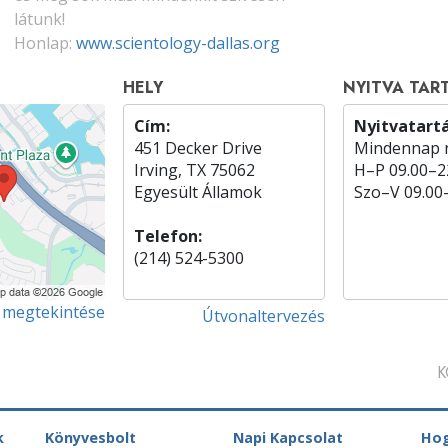
látunk!
Honlap:
www.scientology-dallas.org
HELY
NYITVA TAR
Cím:
Nyitvatartá
451 Decker Drive
Mindennap n
Irving, TX 75062
H
–
P
09.00–2
Egyesült Államok
Szo
–
V
09.00
Telefon:
(214) 524-5300
 megtekintése
Útvonaltervezés
K
k
Könyvesbolt
Napi Kapcsolat
Hog