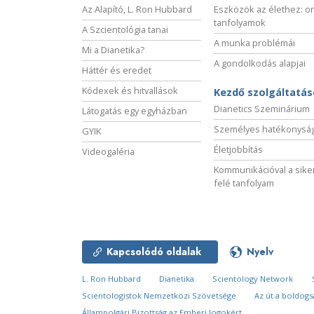
Az Alapító, L. Ron Hubbard
Eszközök az élethez: o
tanfolyamok
A Szcientológia tanai
A munka problémái
Mi a Dianetika?
A gondolkodás alapjai
Háttér és eredet
Kódexek és hitvallások
Kezdő szolgáltatá
Dianetics Szeminárium
Látogatás egy egyházban
Személyes hatékonysá
GYIK
Életjobbítás
Videogaléria
Kommunikációval a sike
felé tanfolyam
Kapcsolódó oldalak
Nyelv
L. Ron Hubbard
Dianetika
Scientology Network
Scientologistok Nemzetközi Szövetsége
Az út a boldog
Állampolgári Bizottság az Emberi Jogokért