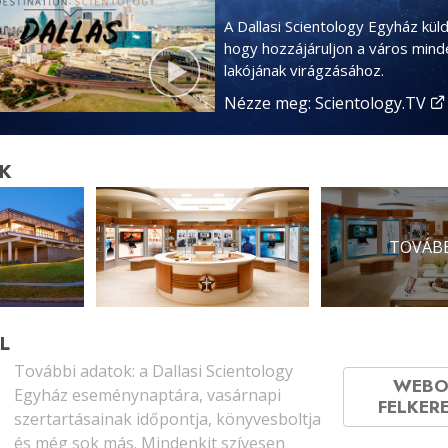
A Dallasi Scientology Egyház kül
hogy hozzájáruljon a város mind
lakójának virágzásához.
Nézze meg: Scientology.TV
K
TOVÁBB
L
További adatok: a Dallasi Scientology
WEBO
Egyház eseménynaptára, vasárnapi
FELKER
szertartásainak időpontja, könyvesboltja
és még sok más. Mindenkit szívesen