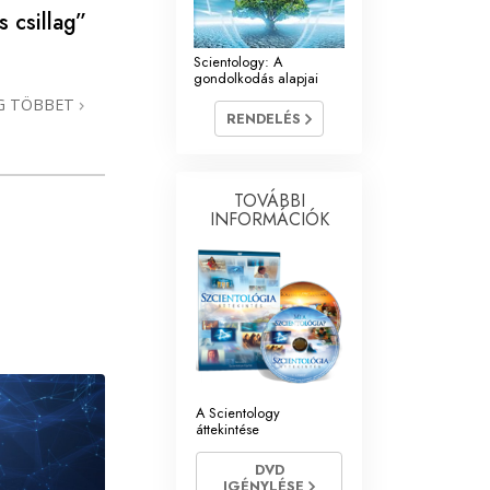
 csillag”
Scientology: A
gondolkodás alapjai
G TÖBBET
RENDELÉS
TOVÁBBI
INFORMÁCIÓK
A Scientology
áttekintése
DVD
IGÉNYLÉSE