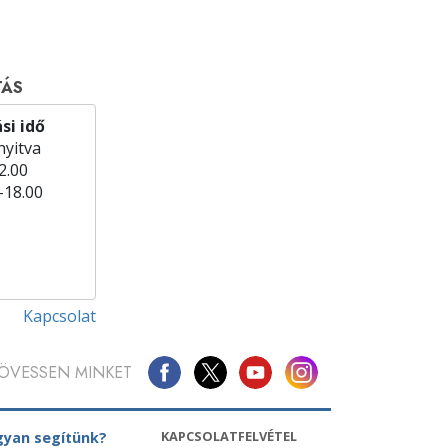
TÁS
si idő
yitva
2.00
–18.00
Kapcsolat
ÖVESSEN MINKET
KAPCSOLATFELVÉTEL
yan segítünk?