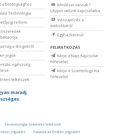
t a boldogsághoz
Kérdései vannak?
Lépjen velünk kapcsolatba
lási Technológia
Visszajelzés a
etőjogi reform
weboldalról
tószeresek
Egyházkereső
bilitációja
gazság a drogokról
FELIRATKOZÁS
ri jogok
Kérje a Napi Kapcsolat
hírlevelet
ntális egészség
elése
Kérje A Scientology ma
hírlevelet
ntes lelkészek
yan maradj
szséges
Szcientológia önkéntes lelkészek
Emberi Jogokért
Fiatalok az Emberi Jogokért