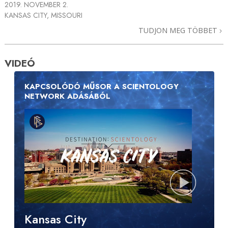
2019. NOVEMBER 2.
KANSAS CITY, MISSOURI
TUDJON MEG TÖBBET
VIDEÓ
KAPCSOLÓDÓ MŰSOR A SCIENTOLOGY
NETWORK ADÁSÁBÓL
Kansas City