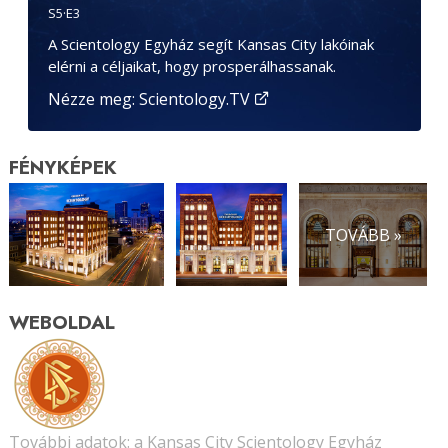
S
5
·E
3
A Scientology Egyház segít Kansas City lakóinak
elérni a céljaikat, hogy prosperálhassanak.
Nézze meg: Scientology.TV
FÉNYKÉPEK
TOVÁBB »
WEBOLDAL
További adatok: a Kansas City Scientology Egyház