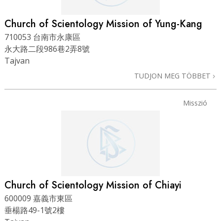
Church of Scientology Mission of Yung-Kang
710053 台南市永康區
永大路二段986巷2弄8號
Tajvan
TUDJON MEG TÖBBET
Misszió
Church of Scientology Mission of Chiayi
600009 嘉義市東區
垂楊路49-1號2樓