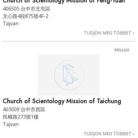
Church of Scientology Mission of Feng-Yuan
406505 台中市北屯區
文心路4段875號4F-2
Tajvan
TUDJON MEG TÖBBET
Misszió
Church of Scientology Mission of Taichung
403009 台中市西區
民權路273號1樓
Tajvan
TUDJON MEG TÖBBET