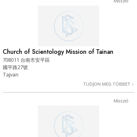
Misszió
Church of Scientology Mission of Tainan
708011 台南市安平區
國平路27號
Tajvan
TUDJON MEG TÖBBET
Misszió