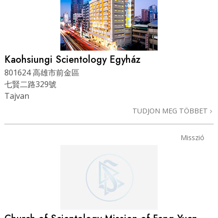
Kaohsiungi Scientology Egyház
801624 高雄市前金區
七賢二路329號
Tajvan
TUDJON MEG TÖBBET
Misszió