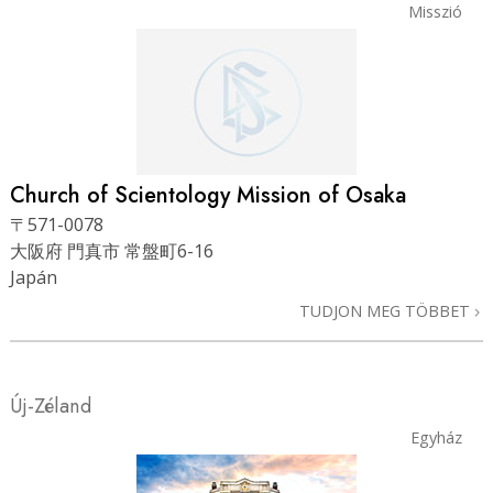
Misszió
Church of Scientology
Mission of Osaka
〒571-0078
大阪府 門真市 常盤町6-16
Japán
TUDJON MEG TÖBBET
Új-Zéland
Egyház