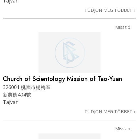
Tajvan
TUDJON MEG TÖBBET
Misszió
Church of Scientology Mission of Tao-Yuan
326001 桃園市楊梅區
新農街404號
Tajvan
TUDJON MEG TÖBBET
Misszió