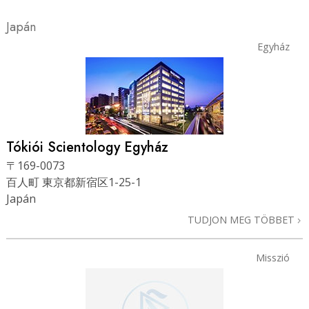
Japán
Egyház
Tókiói Scientology Egyház
〒169-0073
百人町 東京都新宿区1-25-1
Japán
TUDJON MEG TÖBBET
Misszió