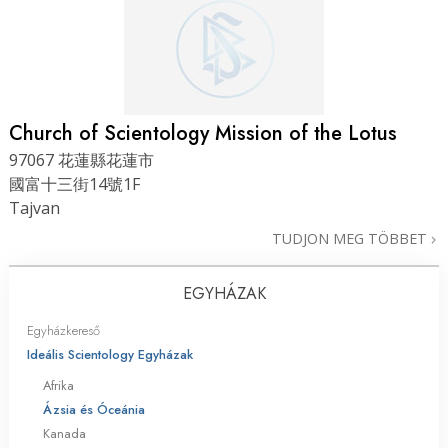
Church of Scientology Mission of the Lotus
97067 花蓮縣花蓮市
國富十三街14號1F
Tajvan
TUDJON MEG TÖBBET
EGYHÁZAK
Egyházkereső
Ideális Scientology Egyházak
Afrika
Ázsia és Óceánia
Kanada