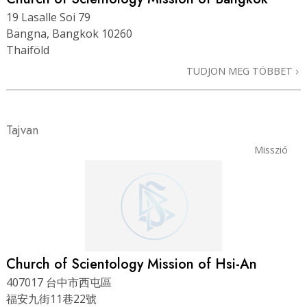
19 Lasalle Soi 79
Bangna, Bangkok 10260
Thaiföld
TUDJON MEG TÖBBET
Tajvan
Misszió
Church of Scientology Mission of Hsi-An
407017 台中市西屯區
福安九街11巷22號