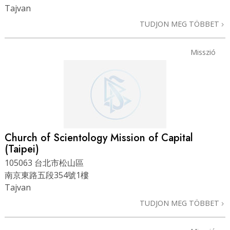
Tajvan
TUDJON MEG TÖBBET
Misszió
Church of Scientology Mission of Capital
(Taipei)
105063 台北市松山區
南京東路五段354號1樓
Tajvan
TUDJON MEG TÖBBET