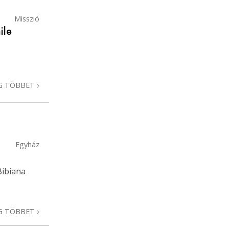
Misszió
ile
G TÖBBET
Egyház
Bibiana
G TÖBBET