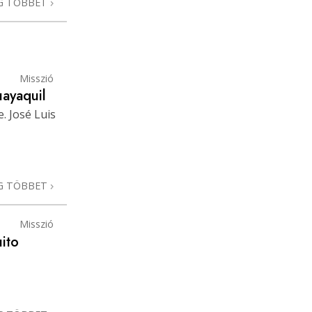
G TÖBBET
Misszió
uayaquil
. José Luis
G TÖBBET
Misszió
ito