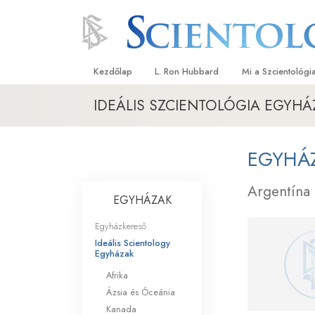
Kezdőlap
L. Ron Hubbard
Mi a Szcientológi
IDEÁLIS SZCIENTOLÓGIA EGYHÁ
Hittételek és gyak
A Szcientológia hi
EGYHÁZ
Mit mondanak a s
a Szcientológiáró
Argentína
EGYHÁZAK
Ismerjen meg egy 
Egyházkereső
Látogatás egy eg
Ideális Scientology
Egyházak
A Szcientológia a
Afrika
Bevezetés a Diane
Ázsia és Óceánia
Kanada
Szeretet és gyűlöl