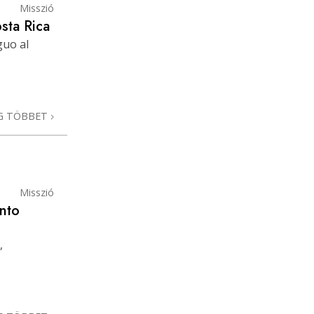
Misszió
sta Rica
guo al
G TÖBBET
Misszió
nto
,