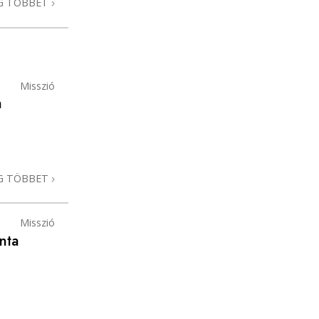
G TÖBBET
Misszió
a
G TÖBBET
Misszió
nta