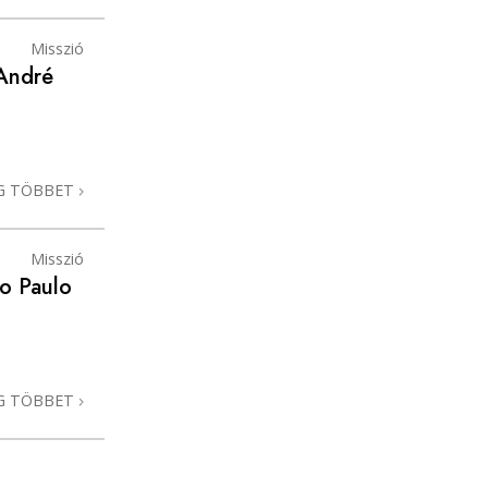
Misszió
 André
G TÖBBET
Misszió
ao Paulo
G TÖBBET