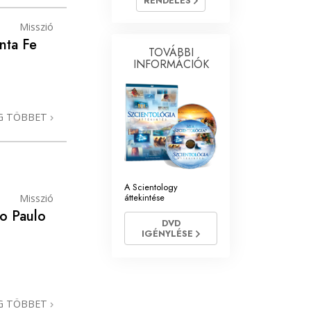
RENDELÉS
Megoldások a drogokra
Misszió
nta Fe
TOVÁBBI
Gyerekek
INFORMÁCIÓK
Eszközök a munkahelyen
Az etika és az állapotok
G TÖBBET
Az elnyomás oka
Kivizsgálások
A Scientology
A szervezés alapjai
áttekintése
Misszió
ao Paulo
A public relations alapjai
DVD
IGÉNYLÉSE
Célok és célkitűzések
A tanulás technológiája
Kommunikáció
G TÖBBET