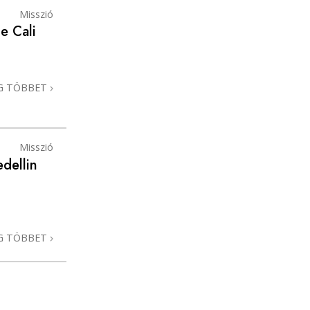
Misszió
e Cali
G TÖBBET
Misszió
dellin
G TÖBBET