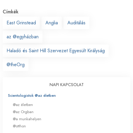
Címkék
East Grinstead
Anglia
Auditálás
az @egyházban
Haladó és Saint Hill Szervezet Egyesült Királyság
@theOrg
NAPI KAPCSOLAT
Scientologistok @az életben
@az életben
@az Orgban
@a munkahelyen
@otthon