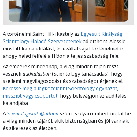
A történelmi Saint Hill-i kastély az
Egyesült Királyság
Scientology Haladó Szervezetének
ad otthont. Alessio
most itt kap auditálást, és ezáltal saját történelmet ír,
ahogy halad felfelé a Hídon a teljes szabadság felé.
Az emberek mindennap, a világ minden táján részt
vesznek
auditálásban
(Scientology tanácsadás), hogy
szellemi megvilágosodást és szabadságot érjenek el.
Keresse meg a legközelebbi Scientology egyházat,
missziót vagy csoportot,
hogy belevágjon az auditálás
kalandjába.
A
Scientologistok @otthon
számos olyan embert mutat be
a világ minden tájáról, akik biztonságban és jól vannak,
és sikeresek az életben.