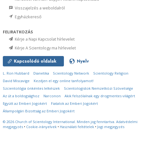
Visszajelzés a weboldalról
Egyházkereső
FELIRATKOZÁS
Kérje a Napi Kapcsolat hírlevelet
Kérje A Scientology ma hírlevelet
Kapcsolódó oldalak
Nyelv
L. Ron Hubbard
Dianetika
Scientology Network
Scientology Religion
David Miscavige
Kezdjen el egy online tanfolyamot!
Szcientológia önkéntes lelkészek
Scientologistok Nemzetközi Szövetsége
Az út a boldogsághoz
Narconon
Akik felszólalnak egy drogmentes világért
Együtt az Emberi Jogokért
Fiatalok az Emberi Jogokért
Állampolgári Bizottság az Emberi Jogokért
© 2026
Church of Scientology International.
Minden jog fenntartva.
Adatvédelmi
megjegyzés
•
Cookie-irányelvek
•
Használati feltételek
•
Jogi megjegyzés