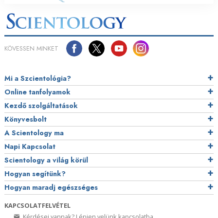
KÖVESSEN MINKET
Mi a Szcientológia?
Online tanfolyamok
Kezdő szolgáltatások
Könyvesbolt
A Scientology ma
Napi Kapcsolat
Scientology a világ körül
Hogyan segítünk?
Hogyan maradj egészséges
KAPCSOLATFELVÉTEL
Kérdései vannak? Lépjen velünk kapcsolatba