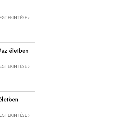
Megoldások a drogokra
EGTEKINTÉSE
Gyerekek
Eszközök a munkahelyen
Az etika és az állapotok
@az életben
Az elnyomás oka
EGTEKINTÉSE
Kivizsgálások
A szervezés alapjai
A public relations alapjai
életben
Célok és célkitűzések
EGTEKINTÉSE
A tanulás technológiája
Kommunikáció