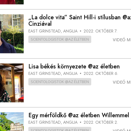
„La dolce vita” Saint Hill-i stílusban @
Cinziával
EAST GRINSTEAD, ANGLIA
2022. OKTÓBER 7.
•
SCIENTOLOGISTOK @AZ ÉLETBEN
VIDEÓ M
Lisa békés környezete @az életben
EAST GRINSTEAD, ANGLIA
2022. OKTÓBER 6.
•
SCIENTOLOGISTOK @AZ ÉLETBEN
VIDEÓ M
Egy mérföldkő @az életben Willemmel
EAST GRINSTEAD, ANGLIA
2022. OKTÓBER 2.
•
SCIENTOLOGISTOK @AZ ÉLETBEN
VIDEÓ M