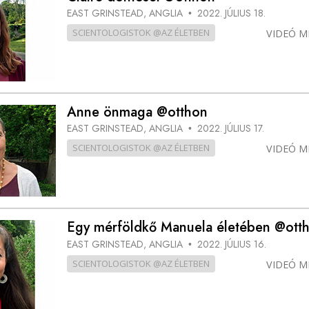
EAST GRINSTEAD, ANGLIA
2022. JÚLIUS 18.
•
SCIENTOLOGISTOK @AZ ÉLETBEN
VIDEÓ M
Anne önmaga @otthon
EAST GRINSTEAD, ANGLIA
2022. JÚLIUS 17.
•
SCIENTOLOGISTOK @AZ ÉLETBEN
VIDEÓ M
Egy mérföldkő Manuela életében @ott
EAST GRINSTEAD, ANGLIA
2022. JÚLIUS 16.
•
SCIENTOLOGISTOK @AZ ÉLETBEN
VIDEÓ M