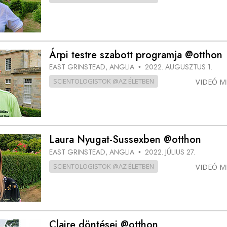
Árpi testre szabott programja @otthon
EAST GRINSTEAD, ANGLIA
2022. AUGUSZTUS 1.
•
SCIENTOLOGISTOK @AZ ÉLETBEN
VIDEÓ M
Laura Nyugat-Sussexben @otthon
EAST GRINSTEAD, ANGLIA
2022. JÚLIUS 27.
•
SCIENTOLOGISTOK @AZ ÉLETBEN
VIDEÓ M
Claire döntései @otthon