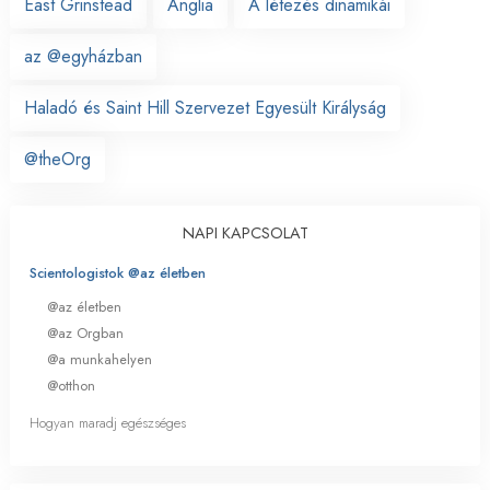
East Grinstead
Anglia
A létezés dinamikái
az @egyházban
Haladó és Saint Hill Szervezet Egyesült Királyság
@theOrg
NAPI KAPCSOLAT
Scientologistok @az életben
@az életben
@az Orgban
@a munkahelyen
@otthon
Hogyan maradj egészséges