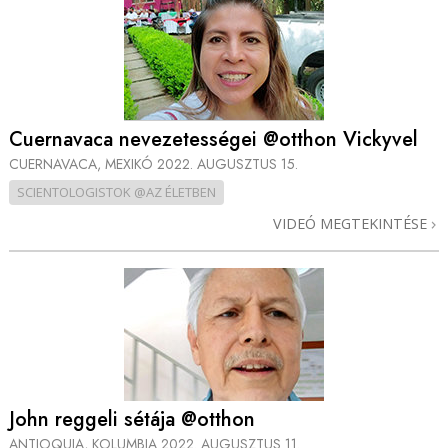
Cuernavaca nevezetességei @otthon Vickyvel
CUERNAVACA, MEXIKÓ
2022. AUGUSZTUS 15.
SCIENTOLOGISTOK @AZ ÉLETBEN
VIDEÓ MEGTEKINTÉSE
John reggeli sétája @otthon
ANTIOQUIA, KOLUMBIA
2022. AUGUSZTUS 11.