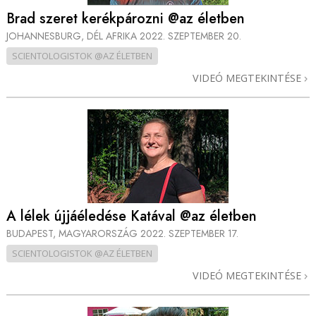
Brad szeret kerékpározni @az életben
JOHANNESBURG, DÉL AFRIKA
2022. SZEPTEMBER 20.
SCIENTOLOGISTOK @AZ ÉLETBEN
VIDEÓ MEGTEKINTÉSE
A lélek újjáéledése Katával @az életben
BUDAPEST, MAGYARORSZÁG
2022. SZEPTEMBER 17.
SCIENTOLOGISTOK @AZ ÉLETBEN
VIDEÓ MEGTEKINTÉSE