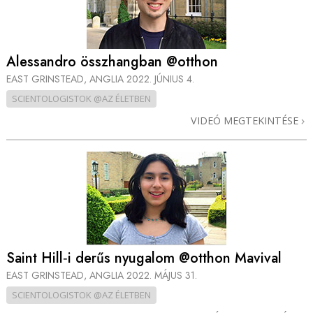
Alessandro összhangban @otthon
EAST GRINSTEAD, ANGLIA
2022. JÚNIUS 4.
SCIENTOLOGISTOK @AZ ÉLETBEN
VIDEÓ MEGTEKINTÉSE
Saint Hill‑i derűs nyugalom @otthon Mavival
EAST GRINSTEAD, ANGLIA
2022. MÁJUS 31.
SCIENTOLOGISTOK @AZ ÉLETBEN