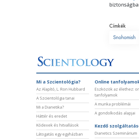
biztonságban
Címkék
Snohomish
Mi a Szcientológia?
Online tanfolyamo
Az Alapító, L. Ron Hubbard
Eszközök az élethez: o
tanfolyamok
A Szcientológia tanai
A munka problémái
Mi a Dianetika?
A gondolkodás alapjai
Háttér és eredet
Kódexek és hitvallások
Kezdő szolgáltatá
Dianetics Szeminárium
Látogatás egy egyházban