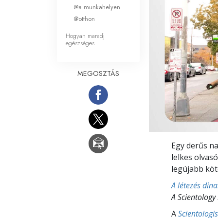
Mi a nagyság?
@a munkahelyen
@otthon
Hogyan maradj
egészséges
MEGOSZTÁS
Egy derűs n
lelkes olvas
legújabb köt
A létezés din
A Scientology
A
Scientologi