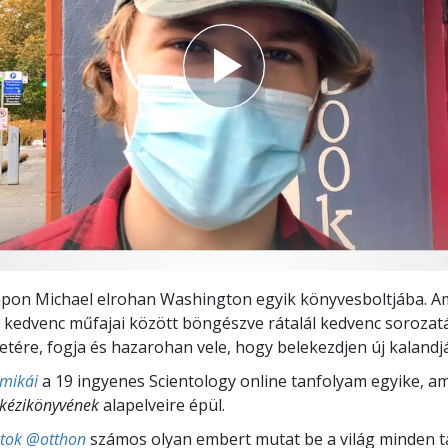
apon Michael elrohan Washington egyik könyvesboltjába. A
ó kedvenc műfajai között böngészve rátalál kedvenc soroza
etére, fogja és hazarohan vele, hogy belekezdjen új kalandj
amikái
a 19 ingyenes Scientology online tanfolyam egyike, a
 kézikönyvének
alapelveire épül.
stok @otthon
számos olyan embert mutat be a világ minden tá