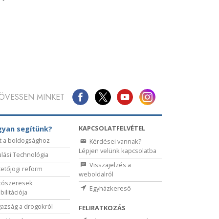
ÖVESSEN MINKET
KAPCSOLATFELVÉTEL
yan segítünk?
t a boldogsághoz
Kérdései vannak?
Lépjen velünk kapcsolatba
lási Technológia
Visszajelzés a
etőjogi reform
weboldalról
tószeresek
Egyházkereső
bilitációja
gazság a drogokról
FELIRATKOZÁS