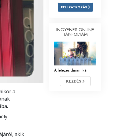
FELIRATKOZÁS
Megoldások a drogokra
Gyerekek
INGYENES ONLINE
TANFOLYAM
Eszközök a munkahelyen
Az etika és az állapotok
Az elnyomás oka
A létezés dinamikái
Kivizsgálások
KEZDÉS
A szervezés alapjai
mikor a
A public relations alapjai
tának
ába.
Célok és célkitűzések
mely
A tanulás technológiája
Kommunikáció
járól, akik