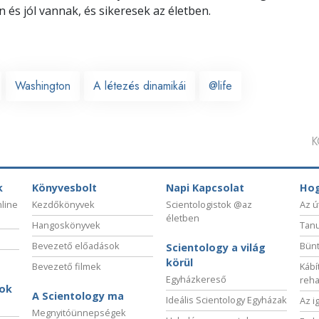
 és jól vannak, és sikeresek az életben.
Washington
A létezés dinamikái
@life
K
k
Könyvesbolt
Napi Kapcsolat
Hog
nline
Kezdőkönyvek
Scientologistok @az
Az ú
életben
Hangoskönyvek
Tanu
Bevezető előadások
Bünt
Scientology a világ
körül
Bevezető filmek
Kábí
Egyházkereső
reha
sok
A Scientology ma
Ideális Scientology Egyházak
Az i
Megnyitóünnepségek