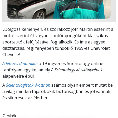
„Dolgozz keményen, és szórakozz jól!” Martin eszerint a
mottó szerint él. Ugyanis autórajongóként klasszikus
sportautók felújításával foglalkozik. És íme az egyedi
dísztárcsás, régi fényében tündöklő 1969-es Chevrolet
Chevelle!
A létezés dinamikái
a 19 ingyenes Scientology online
tanfolyam egyike, amely
A Scientology kézikönyvének
alapelveire épül.
A
Scientologistok @otthon
számos olyan embert mutat be
a világ minden tájáról, akik biztonságban és jól vannak,
és sikeresek az életben.
Címkék