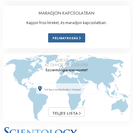
MARADJON KAPCSOLATBAN
Kapjon friss híreket, és maradjon kapcsolatban.
FELIRATKOZÁS
KERESSE MEG
AZ ÖNHÖZ LEGKÖZELEBBI
Szcientológia-szervezetet!
TELJES LISTA