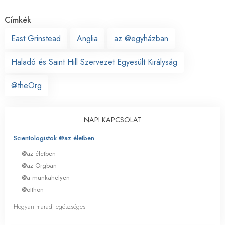
Címkék
East Grinstead
Anglia
az @egyházban
Haladó és Saint Hill Szervezet Egyesült Királyság
@theOrg
NAPI KAPCSOLAT
Scientologistok @az életben
@az életben
@az Orgban
@a munkahelyen
@otthon
Hogyan maradj egészséges