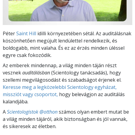
Péter
Saint Hill
idilli környezetében sétál. Az auditálásnak
köszönhetően megújult lendülettel rendelkezik, és
boldogabb, mint valaha. És ez az érzés minden üléssel
egyre csak fokozódik.
Az emberek mindennap, a világ minden táján részt
vesznek
auditálásban
(Scientology tanácsadás), hogy
szellemi megvilágosodást és szabadságot érjenek el.
Keresse meg a legközelebbi Scientology egyházat,
missziót vagy csoportot,
hogy belevágjon az auditálás
kalandjába.
A
Scientologistok @otthon
számos olyan embert mutat be
a világ minden tájáról, akik biztonságban és jól vannak,
és sikeresek az életben.