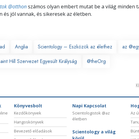
stok @otthon
számos olyan embert mutat be a világ minden tá
 és jól vannak, és sikeresek az életben.
ead
Anglia
Scientology – Eszközök az élethez
az @eg
int Hill Szervezet Egyesült Királyság
@theOrg
K
k
Könyvesbolt
Napi Kapcsolat
Hog
nline
Kezdőkönyvek
Scientologistok @az
Az ú
életben
Hangoskönyvek
Tanu
Bevezető előadások
Bünt
Scientology a világ
körül