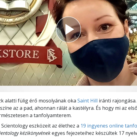
 alatti fülig érő mosolyának oka
Saint Hill
iránti rajongása
színe az a pad, ahonnan rálát a kastélyra. És hogy mi az el
rmészetesen a tanfolyamterem.
a Scientology eszközeit az élethez a
19 ingyenes online tanf
ientology kézikönyvének
egyes fejezeteihez készültek 17 nyel