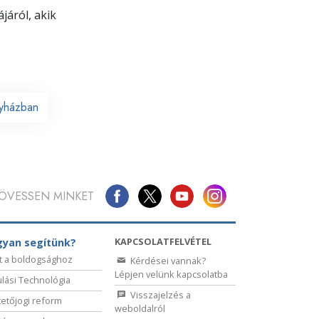
járól, akik
yházban
ÖVESSEN MINKET
KAPCSOLATFELVÉTEL
yan segítünk?
t a boldogsághoz
Kérdései vannak?
Lépjen velünk kapcsolatba
lási Technológia
Visszajelzés a
etőjogi reform
weboldalról