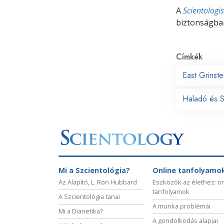
A
Scientologi
biztonságban
Címkék
East Grinst
Haladó és Sa
Mi a Szcientológia?
Online tanfolyamo
Az Alapító, L. Ron Hubbard
Eszközök az élethez: o
tanfolyamok
A Szcientológia tanai
A munka problémái
Mi a Dianetika?
A gondolkodás alapjai