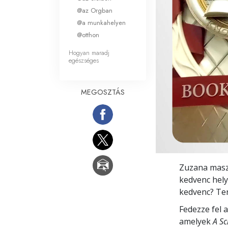
Mi a nagyság?
@az Orgban
@a munkahelyen
@otthon
Hogyan maradj
egészséges
MEGOSZTÁS
Zuzana maszk
kedvenc hely
kedvenc? Te
Fedezze fel 
amelyek
A Sc