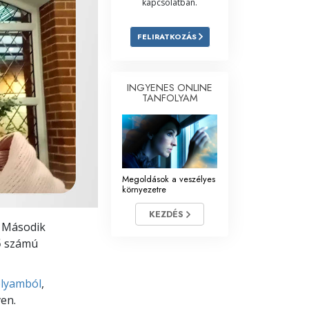
kapcsolatban.
Megoldások a drogokra
FELIRATKOZÁS
Gyerekek
Eszközök a munkahelyen
INGYENES ONLINE
TANFOLYAM
Az etika és az állapotok
Az elnyomás oka
Kivizsgálások
Megoldások a veszélyes
környezetre
A szervezés alapjai
KEZDÉS
A public relations alapjai
. Második
ső számú
Célok és célkitűzések
A tanulás technológiája
olyamból
,
ven.
Kommunikáció