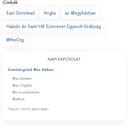
Címkék
East Grinstead
Anglia
az @egyházban
Haladó és Saint Hill Szervezet Egyesült Királyság
@theOrg
NAPI KAPCSOLAT
Scientologistok @az életben
@az életben
@az Orgban
@a munkahelyen
@otthon
Hogyan maradj egészséges