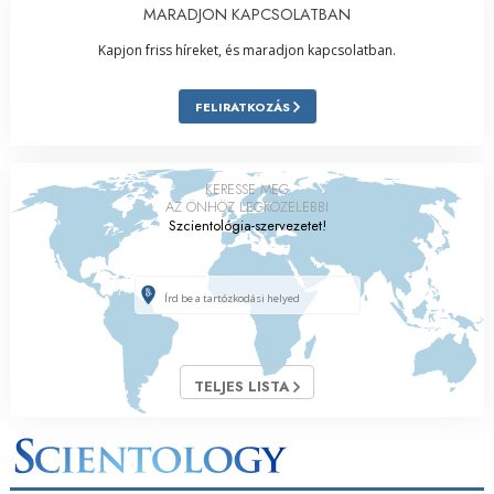
MARADJON KAPCSOLATBAN
Kapjon friss híreket, és maradjon kapcsolatban.
FELIRATKOZÁS
KERESSE MEG
AZ ÖNHÖZ LEGKÖZELEBBI
Szcientológia-szervezetet!
TELJES LISTA