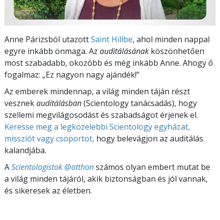
Anne Párizsból utazott
Saint Hillbe
, ahol minden nappal
egyre inkább önmaga. Az
auditálásának
köszönhetően
most szabadabb, okozóbb és még inkább Anne. Ahogy ő
fogalmaz: „Ez nagyon nagy ajándék!”
Az emberek mindennap, a világ minden táján részt
vesznek
auditálásban
(Scientology tanácsadás), hogy
szellemi megvilágosodást és szabadságot érjenek el.
Keresse meg a legközelebbi Scientology egyházat,
missziót vagy csoportot,
hogy belevágjon az auditálás
kalandjába.
A
Scientologistok @otthon
számos olyan embert mutat be
a világ minden tájáról, akik biztonságban és jól vannak,
és sikeresek az életben.