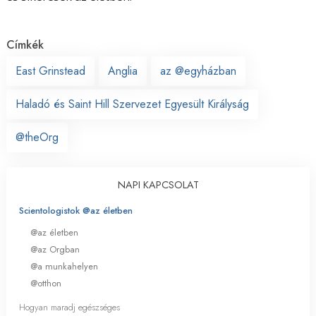
Címkék
East Grinstead
Anglia
az @egyházban
Haladó és Saint Hill Szervezet Egyesült Királyság
@theOrg
NAPI KAPCSOLAT
Scientologistok @az életben
@az életben
@az Orgban
@a munkahelyen
@otthon
Hogyan maradj egészséges