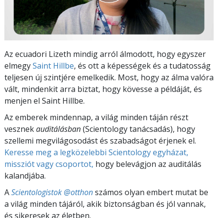
Az ecuadori Lizeth mindig arról álmodott, hogy egyszer
elmegy
Saint Hillbe
, és ott a képességek és a tudatosság
teljesen új szintjére emelkedik. Most, hogy az álma valóra
vált, mindenkit arra biztat, hogy kövesse a példáját, és
menjen el Saint Hillbe.
Az emberek mindennap, a világ minden táján részt
vesznek
auditálásban
(Scientology tanácsadás), hogy
szellemi megvilágosodást és szabadságot érjenek el.
Keresse meg a legközelebbi Scientology egyházat,
missziót vagy csoportot,
hogy belevágjon az auditálás
kalandjába.
A
Scientologistok @otthon
számos olyan embert mutat be
a világ minden tájáról, akik biztonságban és jól vannak,
és sikeresek az életben.