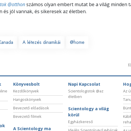
stok @otthon
számos olyan embert mutat be a világ minden tá
 és jól vannak, és sikeresek az életben.
Kanada
A létezés dinamikái
@home
K
k
Könyvesbolt
Napi Kapcsolat
Hog
nline
Kezdőkönyvek
Scientologistok @az
Az ú
életben
Hangoskönyvek
Tanu
Bevezető előadások
Bünt
Scientology a világ
körül
Bevezető filmek
Kábí
Egyházkereső
reha
sok
A Scientology ma
Ideális Scientology Egyházak
Az i