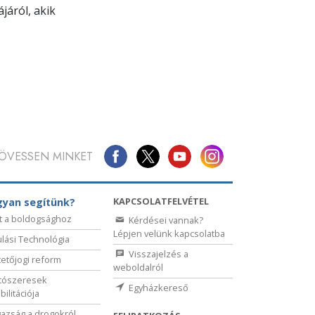
járól, akik
ÖVESSEN MINKET
KAPCSOLATFELVÉTEL
yan segítünk?
t a boldogsághoz
Kérdései vannak?
Lépjen velünk kapcsolatba
lási Technológia
Visszajelzés a
etőjogi reform
weboldalról
tószeresek
Egyházkereső
bilitációja
gazság a drogokról