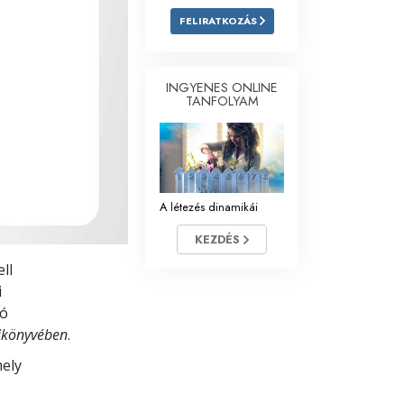
FELIRATKOZÁS
Megoldások a drogokra
Gyerekek
INGYENES ONLINE
TANFOLYAM
Eszközök a munkahelyen
Az etika és az állapotok
Az elnyomás oka
A létezés dinamikái
Kivizsgálások
KEZDÉS
A szervezés alapjai
ll
A public relations alapjai
i
ló
Célok és célkitűzések
zikönyvében
.
A tanulás technológiája
mely
Kommunikáció