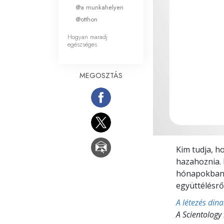
Mi a nagyság?
@a munkahelyen
@otthon
Hogyan maradj
egészséges
MEGOSZTÁS
Kim tudja, h
hazahoznia. E
hónapokban i
együttélésrő
A létezés din
A Scientology