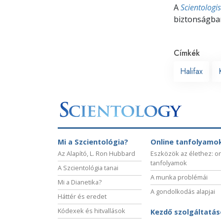
A
Scientologi
biztonságban
Címkék
Halifax
Mi a Szcientológia?
Online tanfolyamo
Az Alapító, L. Ron Hubbard
Eszközök az élethez: o
tanfolyamok
A Szcientológia tanai
A munka problémái
Mi a Dianetika?
A gondolkodás alapjai
Háttér és eredet
Kódexek és hitvallások
Kezdő szolgáltatá