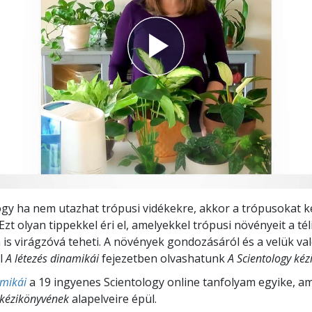
ogy ha nem utazhat trópusi vidékekre, akkor a trópusokat ke
zt olyan tippekkel éri el, amelyekkel trópusi növényeit a tél
s virágzóvá teheti. A növények gondozásáról és a velük va
l
A létezés dinamikái
fejezetben olvashatunk
A Scientology ké
amikái
a 19 ingyenes Scientology online tanfolyam egyike, a
 kézikönyvének
alapelveire épül.