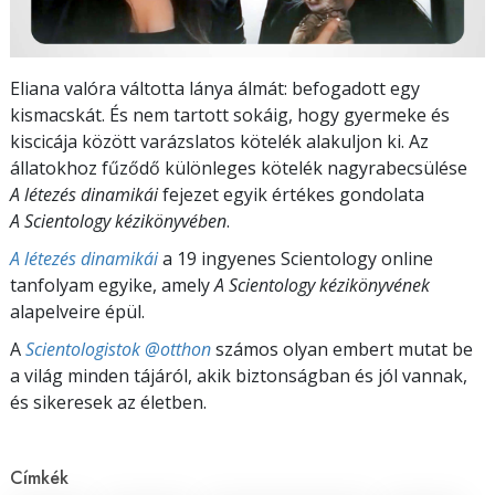
Eliana valóra váltotta lánya álmát: befogadott egy
kismacskát. És nem tartott sokáig, hogy gyermeke és
kiscicája között varázslatos kötelék alakuljon ki. Az
állatokhoz fűződő különleges kötelék nagyrabecsülése
A létezés dinamikái
fejezet egyik értékes gondolata
A Scientology kézikönyvében
.
A létezés dinamikái
a 19 ingyenes Scientology online
tanfolyam egyike, amely
A Scientology kézikönyvének
alapelveire épül.
A
Scientologistok @otthon
számos olyan embert mutat be
a világ minden tájáról, akik biztonságban és jól vannak,
és sikeresek az életben.
Címkék