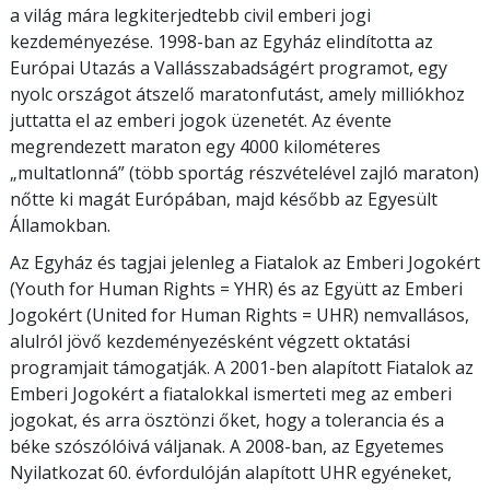
a világ mára legkiterjedtebb civil emberi jogi
kezdeményezése. 1998-ban az Egyház elindította az
Európai Utazás a Vallásszabadságért programot, egy
nyolc országot átszelő maratonfutást, amely milliókhoz
juttatta el az emberi jogok üzenetét. Az évente
megrendezett maraton egy 4000 kilométeres
„multatlonná” (több sportág részvételével zajló maraton)
nőtte ki magát Európában, majd később az Egyesült
Államokban.
Az Egyház és tagjai jelenleg a Fiatalok az Emberi Jogokért
(Youth for Human Rights = YHR) és az Együtt az Emberi
Jogokért (United for Human Rights = UHR) nemvallásos,
alulról jövő kezdeményezésként végzett oktatási
programjait támogatják. A 2001-ben alapított Fiatalok az
Emberi Jogokért a fiatalokkal ismerteti meg az emberi
jogokat, és arra ösztönzi őket, hogy a tolerancia és a
béke szószólóivá váljanak. A 2008-ban, az Egyetemes
Nyilatkozat 60. évfordulóján alapított UHR egyéneket,