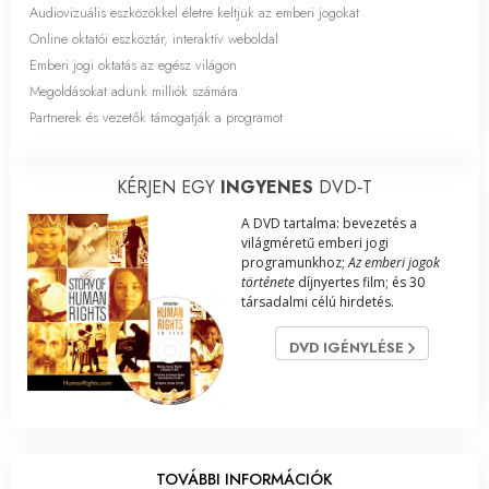
Audiovizuális eszközökkel életre keltjük az emberi jogokat
Online oktatói eszköztár, interaktív weboldal
Emberi jogi oktatás az egész világon
Megoldásokat adunk milliók számára
Partnerek és vezetők támogatják a programot
KÉRJEN EGY
INGYENES
DVD‑T
A DVD tartalma: bevezetés a
világméretű emberi jogi
programunkhoz;
Az emberi jogok
története
díjnyertes film; és 30
társadalmi célú hirdetés.
DVD IGÉNYLÉSE
TOVÁBBI INFORMÁCIÓK