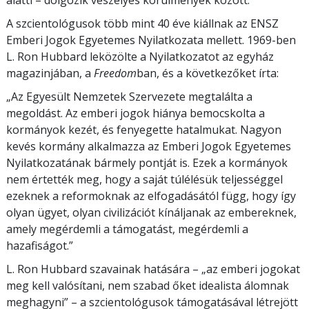
alatti – dolgozik veszélyes körülmények között.
A szcientológusok több mint 40 éve kiállnak az ENSZ
Emberi Jogok Egyetemes Nyilatkozata mellett. 1969-ben
L. Ron Hubbard leközölte a Nyilatkozatot az egyház
magazinjában, a
Freedom
ban, és a következőket írta:
„Az Egyesült Nemzetek Szervezete megtalálta a
megoldást. Az emberi jogok hiánya bemocskolta a
kormányok kezét, és fenyegette hatalmukat. Nagyon
kevés kormány alkalmazza az Emberi Jogok Egyetemes
Nyilatkozatának bármely pontját is. Ezek a kormányok
nem értették meg, hogy a saját túlélésük teljességgel
ezeknek a reformoknak az elfogadásától függ, hogy így
olyan ügyet, olyan civilizációt kínáljanak az embereknek,
amely megérdemli a támogatást, megérdemli a
hazafiságot.”
L. Ron Hubbard szavainak hatására – „az emberi jogokat
meg kell valósítani, nem szabad őket idealista álomnak
meghagyni” – a szcientológusok támogatásával létrejött