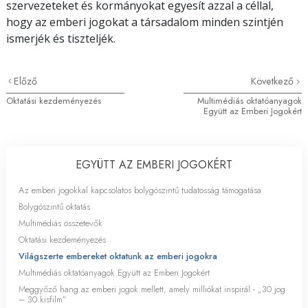
szervezeteket és kormányokat egyesít azzal a céllal,
hogy az emberi jogokat a társadalom minden szintjén
ismerjék és tiszteljék.
Előző
Következő
Oktatási kezdeményezés
Multimédiás oktatóanyagok
Együtt az Emberi Jogokért
EGYÜTT AZ EMBERI JOGOKÉRT
Az emberi jogokkal kapcsolatos bolygószintű tudatosság támogatása
Bolygószintű oktatás
Multimédiás összetevők
Oktatási kezdeményezés
Világszerte embereket oktatunk az emberi jogokra
Multimédiás oktatóanyagok Együtt az Emberi Jogokért
Meggyőző hang az emberi jogok mellett, amely milliókat inspirál - „30 jog
– 30 kisfilm”