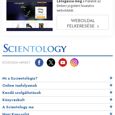
Látogassa meg
a Fiatalok az
Emberi Jogokért hivatalos
weboldalát.
WEBOLDAL
FELKERESÉSE
KÖVESSEN MINKET
Mi a Szcientológia?
Online tanfolyamok
Kezdő szolgáltatások
Könyvesbolt
A Scientology ma
Napi Kapcsolat