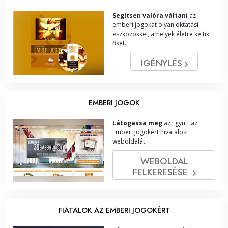
Segítsen valóra váltani
az
emberi jogokat olyan oktatási
eszközökkel, amelyek életre keltik
őket.
IGÉNYLÉS
EMBERI JOGOK
Látogassa meg
az Együtt az
Emberi Jogokért hivatalos
weboldalát.
WEBOLDAL
FELKERESÉSE
FIATALOK AZ EMBERI JOGOKÉRT