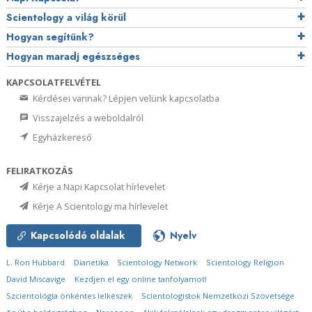
Scientology a világ körül
Hogyan segítünk?
Hogyan maradj egészséges
KAPCSOLATFELVÉTEL
Kérdései vannak? Lépjen velünk kapcsolatba
Visszajelzés a weboldalról
Egyházkereső
FELIRATKOZÁS
Kérje a Napi Kapcsolat hírlevelet
Kérje A Scientology ma hírlevelet
Kapcsolódó oldalak
Nyelv
L. Ron Hubbard
Dianetika
Scientology Network
Scientology Religion
David Miscavige
Kezdjen el egy online tanfolyamot!
Szcientológia önkéntes lelkészek
Scientologistok Nemzetközi Szövetsége