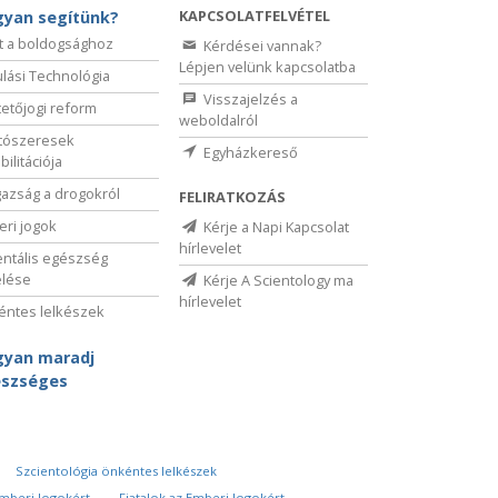
KAPCSOLATFELVÉTEL
yan segítünk?
t a boldogsághoz
Kérdései vannak?
Lépjen velünk kapcsolatba
lási Technológia
Visszajelzés a
etőjogi reform
weboldalról
tószeresek
Egyházkereső
bilitációja
gazság a drogokról
FELIRATKOZÁS
ri jogok
Kérje a Napi Kapcsolat
hírlevelet
ntális egészség
elése
Kérje A Scientology ma
hírlevelet
ntes lelkészek
yan maradj
szséges
Szcientológia önkéntes lelkészek
Emberi Jogokért
Fiatalok az Emberi Jogokért