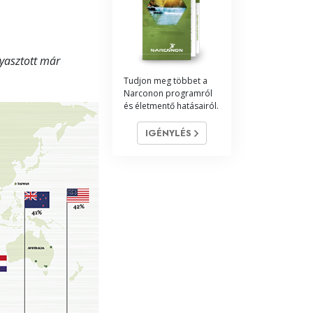
Megoldások a drogokra
Gyerekek
yasztott már
Eszközök a munkahelyen
Tudjon meg többet a
Narconon programról
és életmentő hatásairól.
Az etika és az állapotok
IGÉNYLÉS
Az elnyomás oka
Kivizsgálások
A szervezés alapjai
A public relations alapjai
Célok és célkitűzések
A tanulás technológiája
Kommunikáció