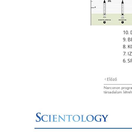
10.
9. 
8. 
7. 
6. 
Előző
Narconon progr
társadalom létre