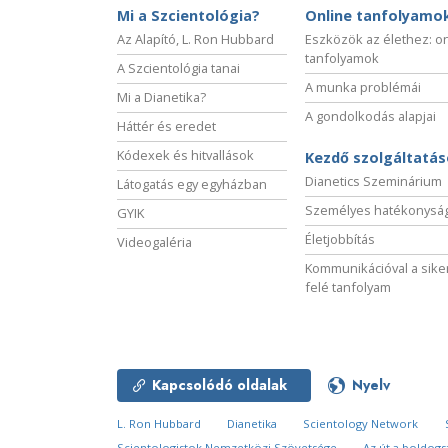
Mi a Szcientológia?
Online tanfolyamo
Az Alapító, L. Ron Hubbard
Eszközök az élethez: o
tanfolyamok
A Szcientológia tanai
A munka problémái
Mi a Dianetika?
A gondolkodás alapjai
Háttér és eredet
Kódexek és hitvallások
Kezdő szolgáltatá
Dianetics Szeminárium
Látogatás egy egyházban
Személyes hatékonysá
GYIK
Életjobbítás
Videogaléria
Kommunikációval a sike
felé tanfolyam
Kapcsolódó oldalak
Nyelv
L. Ron Hubbard
Dianetika
Scientology Network
Scientologistok Nemzetközi Szövetsége
Az út a boldog