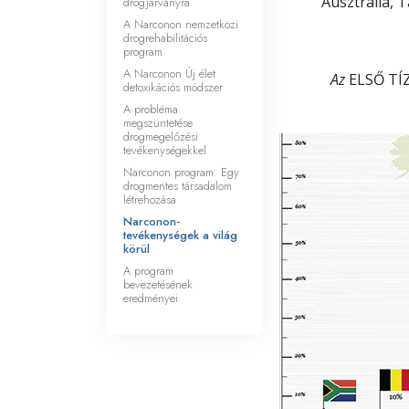
Ausztrália, 
drogjárványra
Mi a nagyság?
A Narconon nemzetközi
drogrehabilitációs
program
A Narconon Új élet
Az
ELSŐ TÍ
detoxikációs módszer
A probléma
megszüntetése
drogmegelőzési
tevékenységekkel
Narconon program: Egy
drogmentes társadalom
létrehozása
Narconon-
tevékenységek a világ
körül
A program
bevezetésének
eredményei