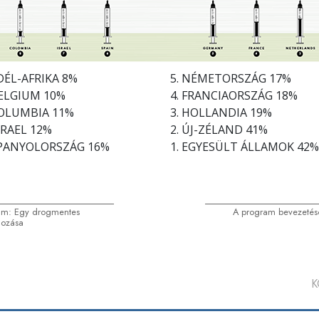
 DÉL-AFRIKA 8%
5. NÉMETORSZÁG 17%
BELGIUM 10%
4. FRANCIAORSZÁG 18%
KOLUMBIA 11%
3. HOLLANDIA 19%
IZRAEL 12%
2. ÚJ-ZÉLAND 41%
SPANYOLORSZÁG 16%
1. EGYESÜLT ÁLLAMOK 42%
am: Egy drogmentes
A program bevezeté
hozása
K