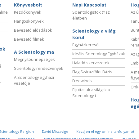
k
Könyvesbolt
Napi Kapcsolat
Hog
nline
Kezdőkönyvek
Scientologistok @az
Az ú
életben
Hangoskönyvek
Tanu
Bevezető előadások
Bünt
Scientology a világ
körül
Bevezető filmek
Kábí
Egyházkereső
reha
sok
A Scientology ma
Ideális Scientology Egyházak
Az i
Megnyitóünnepségek
Haladó szervezetek
Embe
g
Scientology rendezvények
Flag Szárazföldi Bázis
A me
A Scientology egyházi
figy
Freewinds
r
vezetője
Önké
Eljuttatjuk a világak a
Scientology-t
Hog
egé
Scientology Religion
David Miscavige
Kezdjen el egy online tanfolyamot!
sághoz
Narconon
Akik felszólalnak egy drogmentes világért
Együtt az 