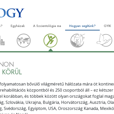
a?
Egyházak
A Szcientológia ma
Hogyan segítünk?
GYIK
orlatok
Egyházkereső
Megnyitóünnepségek
Az út a boldogsághoz
Kezdők
Háttér
tvallásai és kódexei
Ideális Scientology Egyházak
Scientology rendezvények
Applied Scholastics
Hangos
Látoga
zcientológusok
Haladó szervezetek
David Miscavige – A Scientology
Criminon
Bevezet
A Szci
NON
l?
egyházi vezetője
Flag Szárazföldi Bázis
Narconon
Bevezet
G KÖRÜL
szcientológust!
Freewinds
Az igazság a drogokról
Kezdő s
yházban
folyamatosan bővülő világméretű hálózata mára öt kontin
Eljuttatjuk a világak a Scientology-t
Együtt az Emberi Jogokért
rehabilitációs központból és 250 csoportból áll – ez kétszer
lapelvei
el korábban, és többek között olyan országokat foglal mag
Állampolgári Bizottság az Emb
, Szlovákia, Ukrajna, Bulgária, Horvátország, Ausztria, Ol
tikába
Jogokért
 Svédország, Egyiptom, USA, Oroszország Kanada, Mexikó, 
et –
Szcientológia önkéntes lelkés