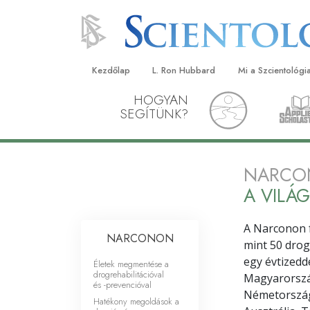
Kezdőlap
L. Ron Hubbard
Mi a Szcientológi
HOGYAN
Hittételek és gyak
SEGÍTÜNK?
A Szcientológia hi
Mit mondanak a s
NARCO
a Szcientológiáró
A VILÁ
Ismerjen meg egy 
Látogatás egy eg
A Narconon 
NARCONON
mint 50 drog
A Szcientológia a
egy évtizedd
Életek megmentése a
drogrehabilitációval
Magyarország
Bevezetés a Diane
és -prevencióval
Németország,
Hatékony megoldások a
Szeretet és gyűlöl