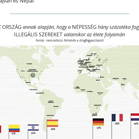
Tajvan és Nepál.
Z ORSZÁG
annak alapján, hogy a
NÉPESSÉG
hány százaléka fog
ILLEGÁLIS SZEREKET
valamikor az élete folyamán
Forrás: nemzetközi felmérés a drogfogyasztásról