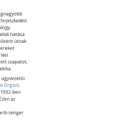
legnagyobb
Terjeszkedést
.
ology
lódi hatása
sőként útnak
kereket
iási
ett csapatot,
aikba.
ó ügyvezetői
lis Orgból
.
r 1932-ben
 Ezen az
arib-tenger