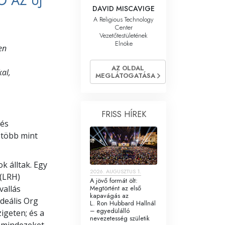
Ő AZ ÚJ
DAVID MISCAVIGE
A Religious Technology
Center
Vezetőtestületének
Elnöke
en
.
AZ OLDAL
al,
MEGLÁTOGATÁSA
FRISS HÍREK
 és
 több mint
k álltak. Egy
2026. AUGUSZTUS 1.
 (LRH)
A jövő formát ölt:
Megtörtént az első
vallás
kapavágás az
deális Org
L. Ron Hubbard Hallnál
– egyedülálló
igeten; és a
nevezetesség születik
– mindezeket