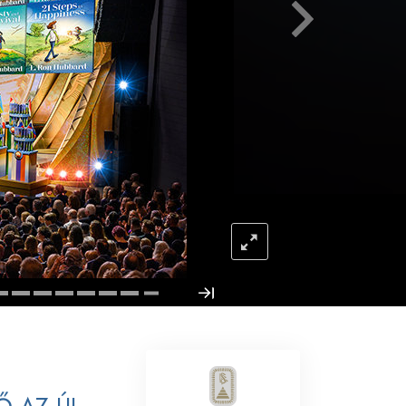
Megoldások a drogokra
Gyerekek
Eszközök a munkahelyen
Az etika és az állapotok
Az elnyomás oka
Kivizsgálások
A szervezés alapjai
A public relations alapjai
Célok és célkitűzések
A tanulás technológiája
Kommunikáció