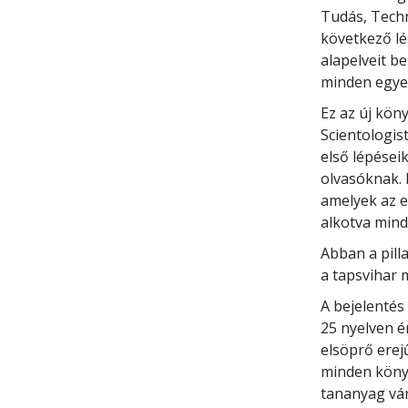
Tudás, Tech
következő lép
alapelveit b
minden egyes
Ez az új köny
Scientologis
első lépéseik
olvasóknak. 
amelyek az e
alkotva mind
Abban a pill
a tapsvihar 
A bejelentés
25 nyelven é
elsöprő erej
minden könyv
tananyag várj