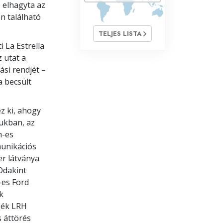
H elhagyta az
en található
TELJES LISTA
i La Estrella
 utat a
ási rendjét –
a becsült
z ki, ahogy
tukban, az
m-es
munikációs
er látványa
 Odakint
-es Ford
k
ssék LRH
s áttörés