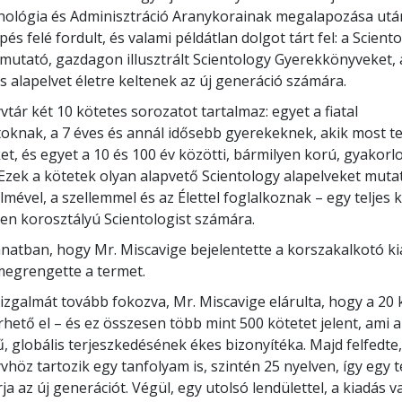
nológia és Adminisztráció Aranykorainak megalapozása utá
és felé fordult, és valami példátlan dolgot tárt fel: a Scient
emutató, gazdagon illusztrált Scientology Gyerekkönyveket,
 alapelvet életre keltenek az új generáció számára.
vtár két 10 kötetes sorozatot tartalmaz: egyet a fiatal
toknak, a 7 éves és annál idősebb gyerekeknek, akik most t
et, és egyet a 10 és 100 év közötti, bármilyen korú, gyakorlo
Ezek a kötetek olyan alapvető Scientology alapelveket muta
lmével, a szellemmel és az Élettel foglalkoznak – egy teljes 
en korosztályú Scientologist számára.
anatban, hogy Mr. Miscavige bejelentette a korszakalkotó ki
megrengette a termet.
 izgalmát tovább fokozva, Mr. Miscavige elárulta, hogy a 2
rhető el – és ez összesen több mint 500 kötetet jelent, ami 
ű, globális terjeszkedésének ékes bizonyítéka. Majd felfedte
höz tartozik egy tanfolyam is, szintén 25 nyelven, így egy t
a az új generációt. Végül, egy utolsó lendülettel, a kiadás v