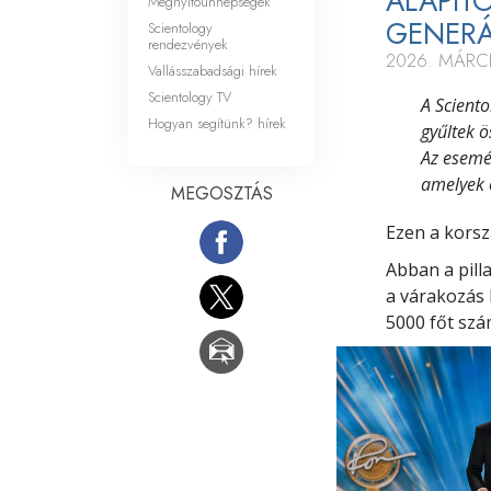
ALAPÍTÓ
Megnyitóünnepségek
GENERÁ
Scientology
rendezvények
2026. MÁRCI
Vallásszabadsági hírek
Scientology TV
A Sciento
Hogyan segítünk? hírek
gyűltek ö
Az esemé
amelyek 
MEGOSZTÁS
Ezen a korsz
Abban a pilla
a várakozás 
5000 főt szá