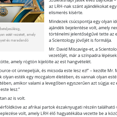
az LRH-nak szánt ajándékokat eg
elismerés kísérte.
Mindezek csúcspontja egy olyan id
ajándék bejelentése volt, amely n
eteljesülésig,
történelmi jelentőségűvé tette az 
an estét vezetett, amely
a Scientology jövőjét is formálja.
nyeit és maradandó
Mr. David Miscavige-et, a Scientol
vezetőjét, már a színpadra lépések
ötte, amely rögtön kijelölte az est hangvételét.
ource-ot ünnepeljük, és micsoda este lesz ez!” – kezdte Mr. 
 olyan esték egy mozgalom életében, és vannak olyan esté
életében, amikor valami a levegőben egyszerűen azt súgja: ez
este lesz.”
an az is volt.
mérföldköve az afrikai partok északnyugati részén található
leplezése volt, amely LRH élő hagyatékába vezette be a köz