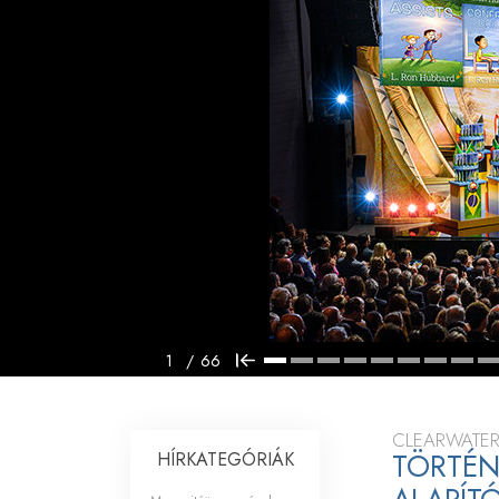
Mi a nagyság?
1
/
66
CLEARWATER
TÖRTÉN
HÍRKATEGÓRIÁK