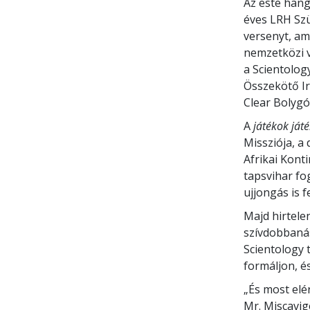
Az este hang
éves LRH Szü
versenyt, am
nemzetközi v
a Scientolog
Összekötő Ir
Clear Bolygó
A
játékok ját
Missziója, a
Afrikai Kont
tapsvihar fo
ujjongás is f
Majd hirtelen
szívdobbanás
Scientology 
formáljon, és
„És most el
Mr. Miscavig