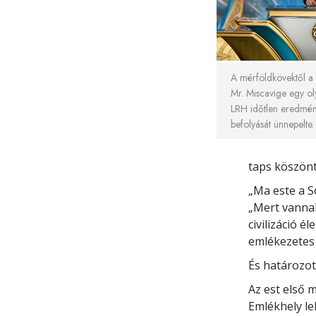
A mérföldkövektől a b
Mr. Miscavige egy oly
LRH időtlen eredmé
befolyását ünnepelte.
taps köszönt
„Ma este a S
„Mert vannak
civilizáció 
emlékezetes 
És határozott
Az est első 
Emlékhely le