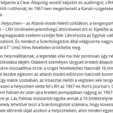
rképezte a Clear Állapotig vezető képzést és auditingot, LR
t Hill-i otthonát, és 1967-ben megérkezett a Kanári-szigetek
a.
helyszínen – az Atlanti-óceán feletti sziklákon, a tengerpart
– LRH történelmi jelentőségű áttöréseket ért el. Kijelölte az
legmagasabb szellemi szintjei felé. Létrehozta az Egyház vall
zationt. És mindezt a Scientologistok által világszerte nagyr
l 67.” című híres felvételen örökítette meg.
s helyreállításnak, a legendás villa ma már pontosan úgy né
ózkodása idején. Odabent személyes tárgyait eredeti állapo
kre visszaállítva őrzik: a sziget felvételeihez használt 16 m
l kezdve egészen az atlanti-óceáni előőrsön használt kom
Egy másik szobában, az íróasztal mellől a végtelen kék teng
 ezen a helyszínen vette fel LRH az 1967-es Ron’s Journal-t.
em hatvan év után újra eredeti pompájában ragyog az 1967
re-je. Las Palmas mostantól egyike annak a 10 Emlékhelyne
 amely lehetővé teszi a Scientologistok számára, hogy köve
nek időrendi útját azokon a helyszíneken, ahol minden egye