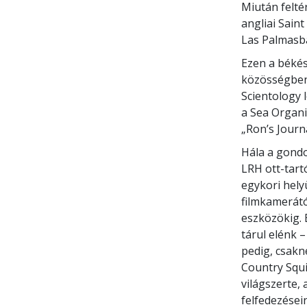
Miután felté
angliai Sain
Las Palmasb
Ezen a békés 
közösségben 
Scientology 
a Sea Organi
„Ron’s Journa
Hála a gondo
LRH ott-tart
egykori helyü
filmkamerátó
eszközökig. 
tárul elénk –
pedig, csakn
Country Squi
világszerte,
felfedezései