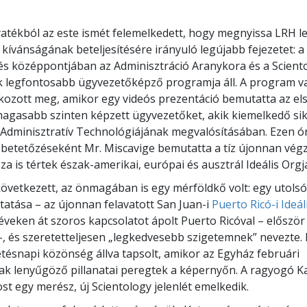
atékból az este ismét felemelkedett, hogy megnyissa LRH 
 kívánságának beteljesítésére irányuló legújabb fejezetet: a
és középpontjában az Adminisztráció Aranykora és a Scient
 legfontosabb ügyvezetőképző programja áll. A program va
ozott meg, amikor egy videós prezentáció bemutatta az el
gmagasabb szinten képzett ügyvezetőket, akik kiemelkedő si
 Adminisztratív Technológiájának megvalósításában. Ezen ór
etetőzéseként Mr. Miscavige bemutatta a tíz újonnan végz
za is tértek észak-amerikai, európai és ausztrál Ideális Orgj
övetkezett, az önmagában is egy mérföldkő volt: egy utols
atása – az újonnan felavatott San Juan-i
Puerto Ricó-i Ideá
veken át szoros kapcsolatot ápolt Puerto Ricóval – előszö
–, és szeretetteljesen „legkedvesebb szigetemnek” nevezte.
etésnapi közönség állva tapsolt, amikor az Egyház februári
k lenyűgöző pillanatai peregtek a képernyőn. A ragyogó K
ost egy merész, új Scientology jelenlét emelkedik.