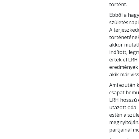
történt.
Ebből a hagy
születésnapi
A terjeszked
történetének
akkor mutatk
indított, le
értek el LRH
eredmények b
akik már viss
Ami ezután k
csapat bemut
LRH hosszú é
utazott oda 
estén a szül
megnyitójána
partjainál m