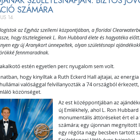
JÁNAK SZÜLETÉSNAPJÁN: BIZTOS JÖV
CIÓ SZÁMÁRA
US 14.
logistok az Egyház szellemi központjában, a floridai Clearwaterb
ssze, hogy tisztelegjenek L. Ron Hubbard élete és hagyatéka előtt
nyen egy új Aranykort ünnepeltek, olyan születésnapi ajándékokk
örökké fennmaradnak.
akalkotó estén egyetlen perc nyugalom sem volt.
natban, hogy kinyíltak a Ruth Eckerd Hall ajtajai, az energia
hullámai valósággal felvillanyozták a 74 országból érkezett,
mláló közönséget.
Az est középpontjában az ajándéko
új Emlékhely, ahol L. Ron Hubbard
monumentális áttöréseket ért el a 
számára; egy újonnan megnyitott I
egy régóta nagy becsben tartott sz
Születésnapi Játék éves bajnokai 