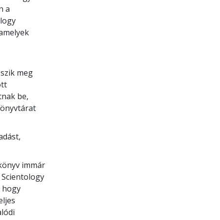
n a
ology
 amelyek
eszik meg
tt
tnak be,
könyvtárat
adást,
0 könyv immár
a Scientology
, hogy
eljes
alódi