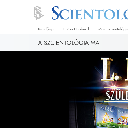
Kezdőlap
L. Ron Hubbard
Mi a Szcientológi
A SZCIENTOLÓGIA MA
Hittételek és gyak
A Szcientológia hi
Mit mondanak a s
a Szcientológiáró
Ismerjen meg egy 
Látogatás egy eg
A Szcientológia a
Bevezetés a Diane
Szeretet és gyűlöl