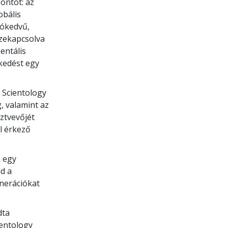
ontot: az
obális
jókedvű,
szekapcsolva
entális
zkedést egy
 Scientology
, valamint az
ztvevőjét
l érkező
k egy
d a
enerációkat
dta
ientology