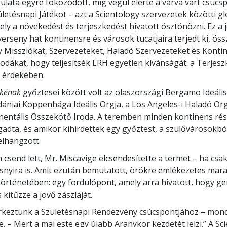
ulata egyre fokozódott, míg végül elérte a várva várt csúcsp
letésnapi Játékot – azt a Scientology szervezetek közötti gl
ely a növekedést és terjeszkedést hivatott ösztönözni. Ez a 
erseny hat kontinensre és városok tucatjaira terjedt ki, ös
y Missziókat, Szervezeteket, Haladó Szervezeteket és Kontin
odákat, hogy teljesítsék LRH egyetlen kívánságát: a Terjes
 érdekében.
ékénak
győztesei között volt az olaszországi Bergamo Ideális
 dániai Koppenhága Ideális Orgja, a Los Angeles-i Haladó Org
inentális Összekötő Iroda. A teremben minden kontinens rés
gadta, és amikor kihirdettek egy győztest, a szülővárosokbó
elhangzott.
 csend lett, Mr. Miscavige elcsendesítette a termet – ha csa
nyira is. Amit ezután bemutatott, örökre emlékezetes mara
történetében: egy fordulópont, amely arra hivatott, hogy g
 kitűzze a jövő zászlaját.
érkeztünk a Születésnapi Rendezvény csúcspontjához – mon
e. – Mert a mai este egy újabb Aranykor kezdetét jelzi.” A Sc