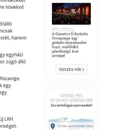
yre növekvő
őtálló
2026. MÁJUS 9.
emcsak
A Dianetics Évfordulós
estét, hanem
Ünnepsége egy
globális terjeszkedést
hozó, mérföldkő
jelentőségű évet
ogy egyházi
ünnepel
or zúgó álló
ÖSSZES HÍR
Miscavige.
k egy
 egy
KERESSE MEG
AZ ÖNHÖZ LEGKÖZELEBBI
Szcientológia-szervezetet!
 új LRH
önséget.