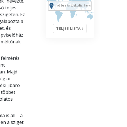
k” nevezte.
ő teljes
szigeten. Ez
galapozta a
et, és
TELJES LISTA
épviselőház
e méltónak
A felmérés
ént
ban. Majd
ógiai
éki jibaro
 többet
olatos
 is áll – a
en a sziget