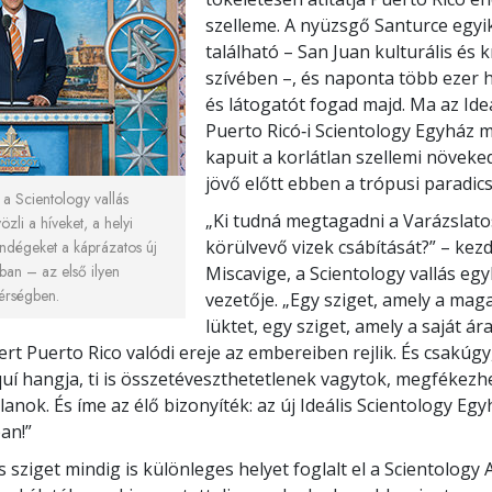
szelleme. A nyüzsgő Santurce egyi
található – San Juan kulturális és k
szívében –, és naponta több ezer h
és látogatót fogad majd. Ma az Ideá
Puerto Ricó‑i Scientology Egyház 
kapuit a korlátlan szellemi növeked
jövő előtt ebben a trópusi paradi
 a Scientology vallás
„Ki tudná megtagadni a Varázslato
zli a híveket, a helyi
körülvevő vizek csábítását?” – kez
ndégeket a káprázatos új
ban – az első ilyen
Miscavige, a Scientology vallás egy
érségben.
vezetője. „Egy sziget, amely a mag
lüktet, egy sziget, amely a saját ár
rt Puerto Rico valódi ereje az embereiben rejlik. És csakúgy
quí hangja, ti is összetéveszthetetlenek vagytok, megfékezh
lanok. És íme az élő bizonyíték: az új Ideális Scientology Eg
an!”
 sziget mindig is különleges helyet foglalt el a Scientology A