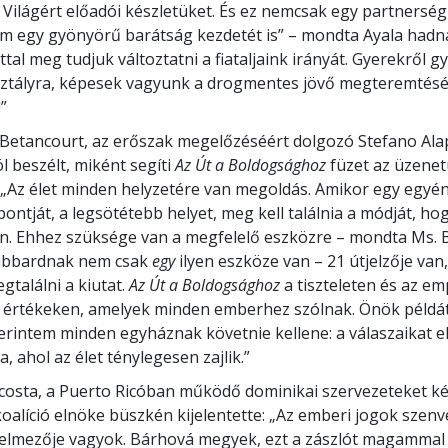
ilágért előadói készletüket. És ez nemcsak egy partnerség
em egy gyönyörű barátság kezdetét is” – mondta Ayala hadna
tal meg tudjuk változtatni a fiataljaink irányát. Gyerekről g
sztályra, képesek vagyunk a drogmentes jövő megteremtésé
”
Betancourt, az erőszak megelőzéséért dolgozó Stefano Ala
l beszélt, miként segíti
Az Út a Boldogsághoz
füzet az üzene
. „Az élet minden helyzetére van megoldás. Amikor egy egyén 
ontját, a legsötétebb helyet, meg kell találnia a módját, hog
n. Ehhez szüksége van a megfelelő eszközre – mondta Ms. B
ubbardnak nem csak
egy
ilyen eszköze van – 21 útjelzője van
gtalálni a kiutat.
Az Út a Boldogsághoz
a tiszteleten és az em
n értékeken, amelyek minden emberhez szólnak. Önök példá
zerintem minden egyháznak követnie kellene: a válaszaikat el
a, ahol az élet ténylegesen zajlik.”
osta, a Puerto Ricóban működő dominikai szervezeteket ké
koalíció elnöke büszkén kijelentette: „Az emberi jogok szenv
elmezője vagyok. Bárhová megyek, ezt a zászlót magammal 