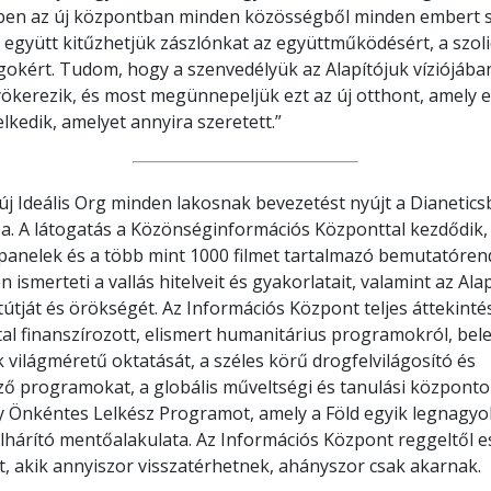
ben az új központban minden közösségből minden embert 
 együtt kitűzhetjük zászlónkat az együttműködésért, a szoli
gokért. Tudom, hogy a szenvedélyük az Alapítójuk víziójába
ökerezik, és most megünnepeljük ezt az új otthont, amely 
lkedik, amelyet annyira szeretett.”
 új Ideális Org minden lakosnak bevezetést nyújt a Dianetics
a. A látogatás a Közönséginformációs Központtal kezdődik,
panelek és a több mint 1000 filmet tartalmazó bemutatóren
 ismerteti a vallás hitelveit és gyakorlatait, valamint az Alap
útját és örökségét. Az Információs Központ teljes áttekintés
tal finanszírozott, elismert humanitárius programokról, bel
 világméretű oktatását, a széles körű drogfelvilágosító és
 programokat, a globális műveltségi és tanulási központo
y Önkéntes Lelkész Programot, amely a Föld egyik legnagy
lhárító mentőalakulata. Az Információs Központ reggeltől e
t, akik annyiszor visszatérhetnek, ahányszor csak akarnak.