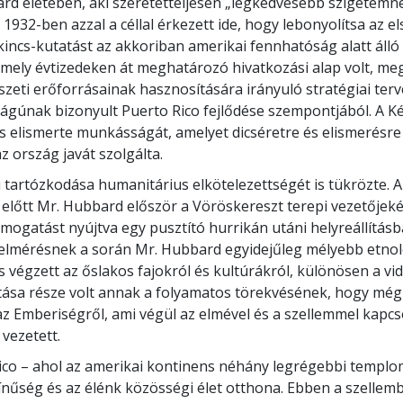
rd életében, aki szeretetteljesen „legkedvesebb szigetemne
932-ben azzal a céllal érkezett ide, hogy lebonyolítsa az els
incs-kutatást az akkoriban amerikai fennhatóság alatt álló 
amely évtizedeken át meghatározó hivatkozási alap volt, me
szeti erőforrásainak hasznosítására irányuló stratégiai terv
ágúnak bizonyult Puerto Rico fejlődése szempontjából. A K
is elismerte munkásságát, amelyet dicséretre és elismerésr
 az ország javát szolgálta.
i tartózkodása humanitárius elkötelezettségét is tükrözte. 
lőtt Mr. Hubbard először a Vöröskereszt terepi vezetőjek
ámogatást nyújtva egy pusztító hurrikán utáni helyreállítás
elmérésnek a során Mr. Hubbard egyidejűleg mélyebb etnol
s végzett az őslakos fajokról és kultúrákról, különösen a vid
tása része volt annak a folyamatos törekvésének, hogy még
z Emberiségről, ami végül az elmével és a szellemmel kapcs
 vezetett.
co – ahol az amerikai kontinens néhány legrégebbi temploma
zínűség és az élénk közösségi élet otthona. Ebben a szellemb