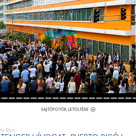
SAJTÓFOTÓK LETÖLTÉSE
rto Rico