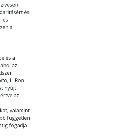
szívesen
daritásért és
n és
ezen a
be és a
 ahol az
dszer
ító, L. Ron
t nyújt
eértve az
kat, valamint
obb független
stig fogadja