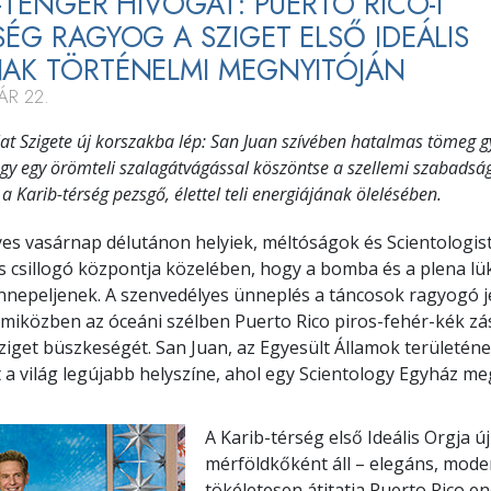
-TENGER HÍVOGAT: PUERTO RICÓ-I
SÉG RAGYOG A SZIGET ELSŐ IDEÁLIS
AK TÖRTÉNELMI MEGNYITÓJÁN
ÁR 22.
at Szigete új korszakba lép: San Juan szívében hatalmas tömeg g
gy egy örömteli szalagátvágással köszöntse a szellemi szabadság
, a Karib-térség pezsgő, élettel teli energiájának ölelésében.
es vasárnap délutánon helyiek, méltóságok és Scientologis
s csillogó központja közelében, hogy a bomba és a plena lü
nnepeljenek. A szenvedélyes ünneplés a táncosok ragyogó j
é, miközben az óceáni szélben Puerto Rico piros-fehér-kék zá
sziget büszkeségét. San Juan, az Egyesült Államok területén
 a világ legújabb helyszíne, ahol egy Scientology Egyház me
A Karib-térség első Ideális Orgja új
mérföldkőként áll – elegáns, mode
tökéletesen átitatja Puerto Rico e