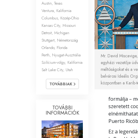
Austin, Texas
Ventura, Kalifornia
Columbus, Közép-Ohio
Kansas City, Missouri
Detroit, Michigan
Stuttgart, Németország
Orlando, Florida
Perth, Nyugat-Ausztrália
Mr. David Miscavige,
Szilícium-völgy, Kalifornia
egyházi vezetője üdvö
méltóságokat és a ve
Salt Lake City, Utah
belvárosi Ideális Org
központban a Karib-t
TOVÁBBIAK
formálja – me
szeretett co
TOVÁBBI
INFORMÁCIÓK
elnémíthatat
Puerto Ricób
Ez a legendás