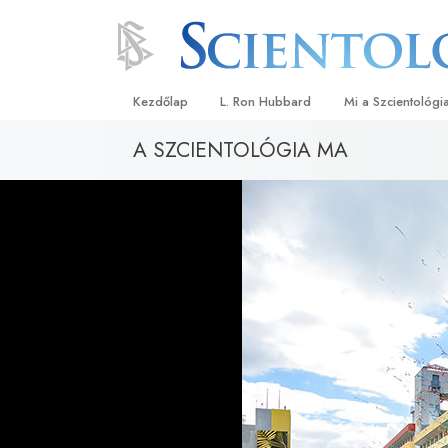
Kezdőlap
L. Ron Hubbard
Mi a Szcientológi
A SZCIENTOLÓGIA MA
Hittételek és gyak
A Szcientológia hi
Mit mondanak a s
a Szcientológiáró
Ismerjen meg egy 
Látogatás egy eg
A Szcientológia a
Bevezetés a Diane
Szeretet és gyűlöl