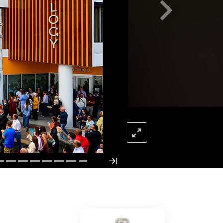
Megoldások a drogokra
Gyerekek
Eszközök a munkahelyen
Az etika és az állapotok
Az elnyomás oka
Kivizsgálások
A szervezés alapjai
A public relations alapjai
Célok és célkitűzések
A tanulás technológiája
Kommunikáció