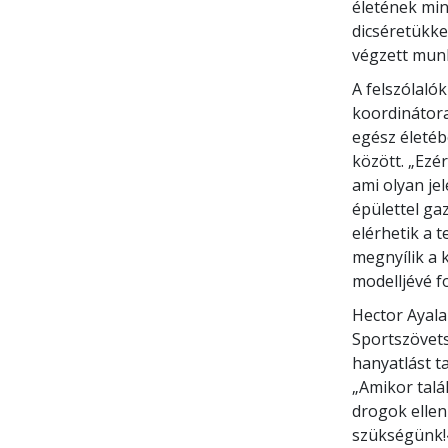
életének min
dicséretükke
végzett mun
A felszólaló
koordinátora
egész életéb
között. „Ezé
ami olyan je
épülettel ga
elérhetik a t
megnyílik a 
modelljévé f
Hector Ayala
Sportszövets
hanyatlást t
„Amikor talá
drogok ellen
szükségünk!«