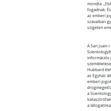
mondta. „Eb
fogadnak. És
az emberi jo
szavaiban gy
szigeten eme
A San Juan-i
Scientologyb
információs 
szemléletesen
Hubbard élet
az Egyház ál
emberi jogok
drogmegelőző
a Scientolog
katasztrófae
a látogatóka