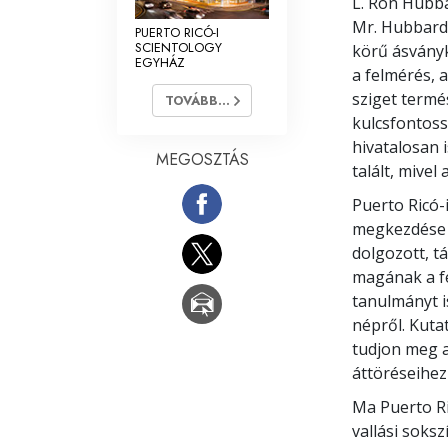
L. Ron Hubba
Mr. Hubbard 1
PUERTO RICÓ-I
SCIENTOLOGY
körű ásványk
EGYHÁZ
a felmérés, 
sziget termé
TOVÁBB...
kulcsfontoss
hivatalosan 
MEGOSZTÁS
talált, mivel
Puerto Ricó-
megkezdése e
dolgozott, t
magának a f
tanulmányt i
népről. Kuta
tudjon meg a
áttöréseihez
Ma Puerto Ri
vallási soks