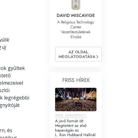
DAVID MISCAVIGE
A Religious Technology
Center
Vezetőtestületének
Elnöke
yűlik
 új
AZ OLDAL
MEGLÁTOGATÁSA
tok gyűltek
ktető
FRISS HÍREK
elmezeivel
szlói
ek legrégebbi
gnyitóját
2026. AUGUSZTUS 1.
A jövő formát ölt:
Megtörtént az első
rn, és
kapavágás az
L. Ron Hubbard Hallnál
nergikus