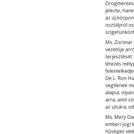
Drogmentes V
jelezte, han
az új központ
osztályról o
szigetünkön!
Ms. Zorimar 
vezetője arró
terjesztését
létezés mélyp
felemelkedje
De L. Ron H
segítenek me
alapul, olya
arra, amit s
az utcára, od
Ms. Mery Dac
emberi jogi 
hűséges véd