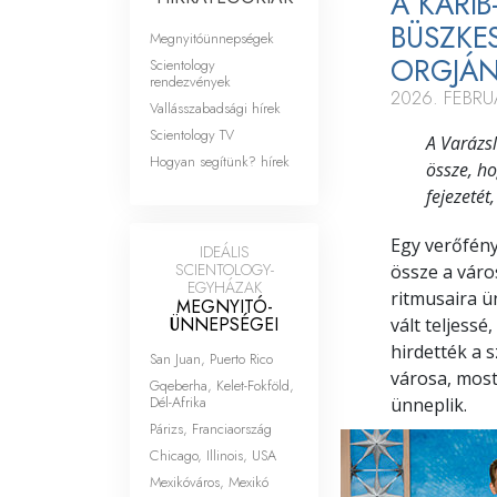
A KARIB
BÜSZKE
Megnyitóünnepségek
ORGJÁN
Scientology
rendezvények
2026. FEBRU
Vallásszabadsági hírek
Scientology TV
A Varázsl
Hogyan segítünk? hírek
össze, ho
fejezetét
Egy verőfény
IDEÁLIS
SCIENTOLOGY-
össze a váro
EGYHÁZAK
ritmusaira ü
MEGNYITÓ­
ÜNNEPSÉGEI
vált teljess
hirdették a 
San Juan, Puerto Rico
városa, most
Gqeberha, Kelet-Fokföld,
Dél-Afrika
ünneplik.
Párizs, Franciaország
Chicago, Illinois, USA
Mexikóváros, Mexikó