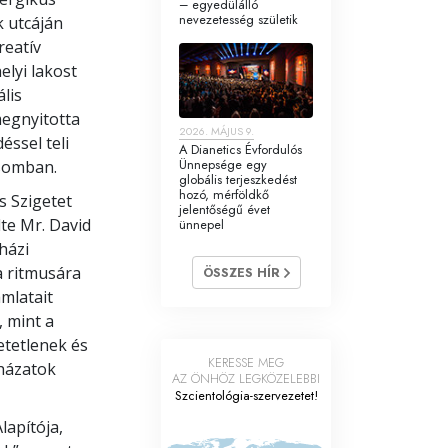
– egyedülálló
nevezetesség születik
k utcáján
reatív
elyi lakost
lis
megnyitotta
2026. MÁJUS 9.
éssel teli
A Dianetics Évfordulós
Ünnepsége egy
csomban.
globális terjeszkedést
hozó, mérföldkő
s Szigetet
jelentőségű évet
dte Mr. David
ünnepel
házi
a ritmusára
ÖSSZES HÍR
amlatait
, mint a
etetlenek és
KERESSE MEG
yházatok
AZ ÖNHÖZ LEGKÖZELEBBI
Szcientológia-szervezetet!
lapítója,