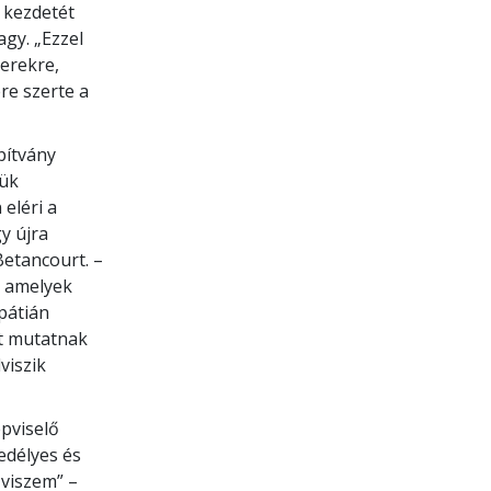
 kezdetét
gy. „Ezzel
yerekre,
re szerte a
pítvány
tük
eléri a
y újra
etancourt. –
, amelyek
pátián
t mutatnak
viszik
pviselő
edélyes és
viszem” –