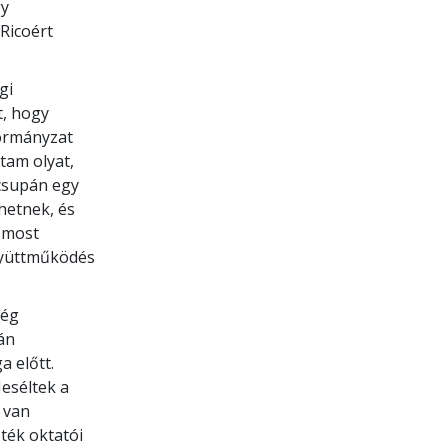
gy
 Ricoért
gi
t, hogy
kormányzat
tam olyat,
 csupán egy
hetnek, és
y most
együttműködés
ség
án
a előtt.
eséltek a
 van
ték oktatói