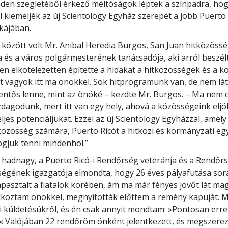
den szegletéből érkező méltóságok léptek a színpadra, ho
l kiemeljék az új Scientology Egyház szerepét a jobb Puerto
kájában.
k között volt Mr. Anibal Heredia Burgos, San Juan hitközössé
 és a város polgármesterének tanácsadója, aki arról beszél
en elkötelezetten építette a hidakat a hitközösségek és a 
rt vagyok itt ma önökkel. Sok hitprogramunk van, de nem lát
lentős lenne, mint az önöké – kezdte Mr. Burgos. – Ma nem
zdagodunk, mert itt van egy hely, ahová a közösségeink eljö
eljes potenciáljukat. Ezzel az új Scientology Egyházzal, amel
közösség számára, Puerto Ricót a hitközi és kormányzati 
ogjuk tenni mindenhol.”
 hadnagy, a Puerto Ricó-i Rendőrség veteránja és a Rendőr
égének igazgatója elmondta, hogy 26 éves pályafutása sor
apasztalt a fiatalok körében, ám ma már fényes jövőt lát mag
lkoztam önökkel, megnyitották előttem a remény kapuját. M
i küldetésükről, és én csak annyit mondtam: »Pontosan erre
 Valójában 22 rendőröm önként jelentkezett, és megszerez