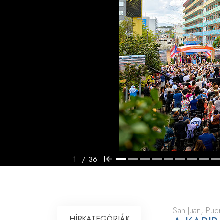
Mi a nagyság?
1
/
36
San Juan, Pue
HÍRKATEGÓRIÁK