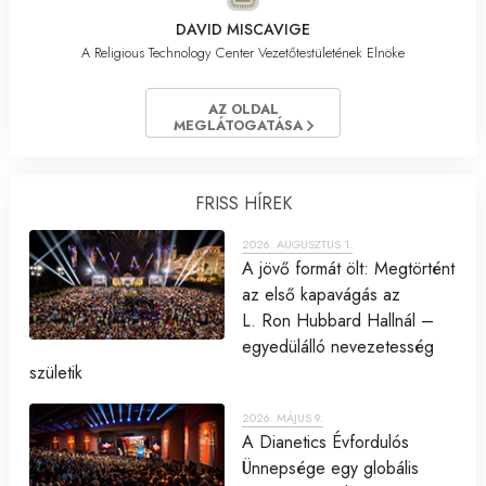
DAVID MISCAVIGE
A Religious Technology Center Vezetőtestületének Elnöke
AZ OLDAL
MEGLÁTOGATÁSA
FRISS HÍREK
2026. AUGUSZTUS 1.
A jövő formát ölt: Megtörtént
az első kapavágás az
L. Ron Hubbard Hallnál –
egyedülálló nevezetesség
születik
2026. MÁJUS 9.
A Dianetics Évfordulós
Ünnepsége egy globális