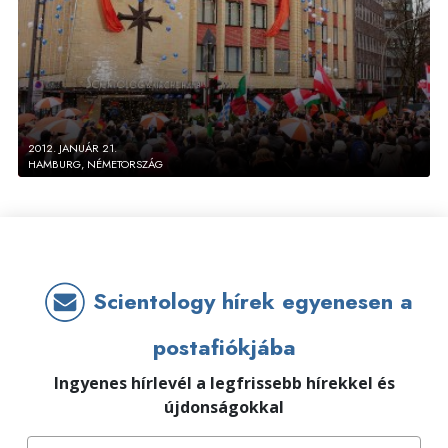
2012. JANUÁR 21.
HAMBURG, NÉMETORSZÁG
Scientology hírek egyenesen a
postafiókjába
Ingyenes hírlevél a legfrissebb hírekkel és
újdonságokkal