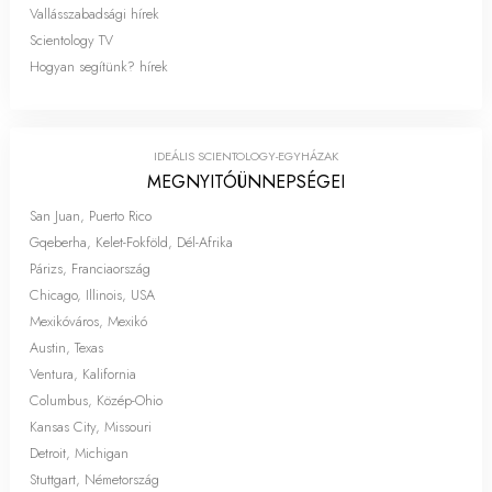
Vallásszabadsági hírek
Scientology TV
Hogyan segítünk? hírek
IDEÁLIS SCIENTOLOGY-EGYHÁZAK
MEGNYITÓ­ÜNNEPSÉGEI
San Juan, Puerto Rico
Gqeberha, Kelet-Fokföld, Dél-Afrika
Párizs, Franciaország
Chicago, Illinois, USA
Mexikóváros, Mexikó
Austin, Texas
Ventura, Kalifornia
Columbus, Közép-Ohio
Kansas City, Missouri
Detroit, Michigan
Stuttgart, Németország