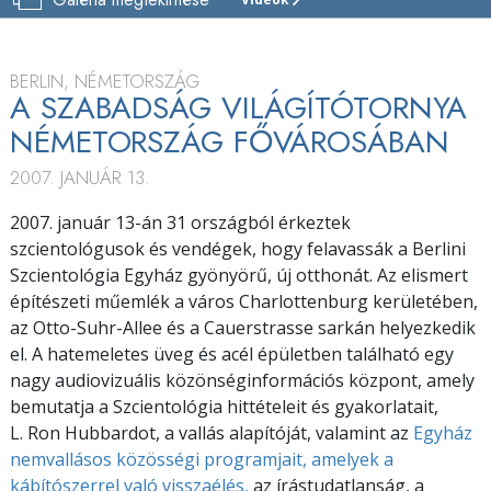
BERLINI
SCIENTOLOGY
EGYHÁZ
BERLIN, NÉMETORSZÁG
BEMUTATÓ
A SZABADSÁG VILÁGÍTÓTORNYA
NÉMETORSZÁG FŐVÁROSÁBAN
MEGNYITÓ
2007. JANUÁR 13.
2007. január 13-án 31 országból érkeztek
szcientológusok és vendégek, hogy felavassák a Berlini
Szcientológia Egyház gyönyörű, új otthonát. Az elismert
építészeti műemlék a város Charlottenburg kerületében,
az Otto-Suhr-Allee és a Cauerstrasse sarkán helyezkedik
el. A hatemeletes üveg és acél épületben található egy
nagy audiovizuális közönséginformációs központ, amely
bemutatja a Szcientológia hittételeit és gyakorlatait,
L. Ron Hubbardot, a vallás alapítóját, valamint az
Egyház
nemvallásos közösségi programjait, amelyek a
kábítószerrel való visszaélés,
az írástudatlanság, a