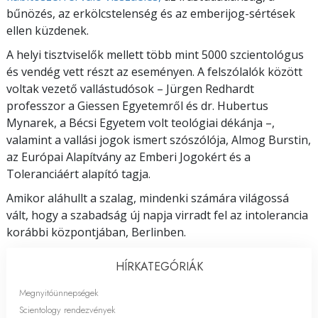
bűnözés, az erkölcstelenség és az emberijog-sértések
ellen küzdenek.
A helyi tisztviselők mellett több mint 5000 szcientológus
és vendég vett részt az eseményen. A felszólalók között
voltak vezető vallástudósok – Jürgen Redhardt
professzor a Giessen Egyetemről és dr. Hubertus
Mynarek, a Bécsi Egyetem volt teológiai dékánja –,
valamint a vallási jogok ismert szószólója, Almog Burstin,
az Európai Alapítvány az Emberi Jogokért és a
Toleranciáért alapító tagja.
Amikor aláhullt a szalag, mindenki számára világossá
vált, hogy a szabadság új napja virradt fel az intolerancia
korábbi központjában, Berlinben.
HÍRKATEGÓRIÁK
Megnyitóünnepségek
Scientology rendezvények