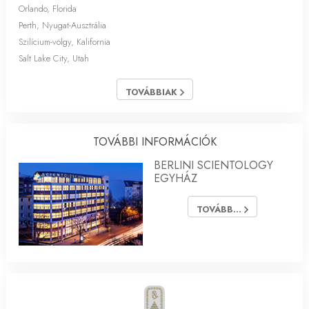
Orlando, Florida
Perth, Nyugat-Ausztrália
Szilícium-völgy, Kalifornia
Salt Lake City, Utah
TOVÁBBIAK
TOVÁBBI INFORMÁCIÓK
BERLINI SCIENTOLOGY
EGYHÁZ
TOVÁBB...