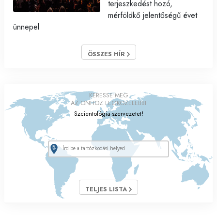
terjeszkedést hozó,
mérföldkő jelentőségű évet
ünnepel
ÖSSZES HÍR
KERESSE MEG
AZ ÖNHÖZ LEGKÖZELEBBI
Szcientológia-szervezetet!
TELJES LISTA