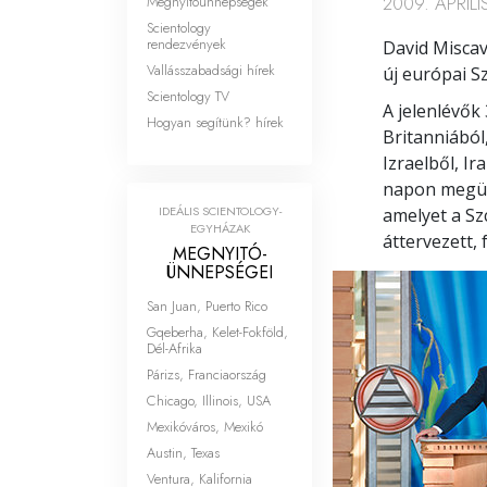
2009. ÁPRILIS
Megnyitóünnepségek
Scientology
rendezvények
David Miscav
Vallásszabadsági hírek
új európai S
Scientology TV
A jelenlévők
Hogyan segítünk? hírek
Britanniából
Izraelből, I
napon megün
IDEÁLIS SCIENTOLOGY-
amelyet a Sz
EGYHÁZAK
áttervezett, 
MEGNYITÓ­
ÜNNEPSÉGEI
San Juan, Puerto Rico
Gqeberha, Kelet-Fokföld,
Dél-Afrika
Párizs, Franciaország
Chicago, Illinois, USA
Mexikóváros, Mexikó
Austin, Texas
Ventura, Kalifornia