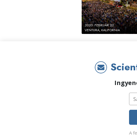
2020. FEBRUÁR 22.
VENTURA, KALIFORNIA
Scient
Ingyene
A f