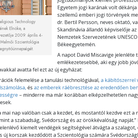
Egyetem jogi karának volt dékánja
szellemű emberi jogi törvények me
eligious Technology
dr. Bertil Persson, neves oktató, v
tének Elnöke, a
Skandinávia állandó képviselője az
vezetője 2009. április 4-
Nemzetek Szervezetének UNESCO
j Malmői Szcientológia
Békeegyetemén.
egnyitóünnepségét.
A napot David Miscavige jelenléte 
emlékezetesebbé, aki egy jobb jö
vakkal avatta fel ezt az új egyházat:
ációk felemelése a tanulási technológiával,
a kábítószerrel 
elszámolása,
és
az emberek ráébresztése az eredendően ben
tességre
– minderre ma már korábban elképzelhetetlen na
esek.
a mai nap valóban csak a kezdet, és mostantól kezdve ezt a
mint a szabadság, Svédország és az örökkévalóság napját.”
jelenlévő kiemelt vendégek segítségével átvágta a szalagot, 
is új korszak kezdődött a Szcientológia számára Svédország