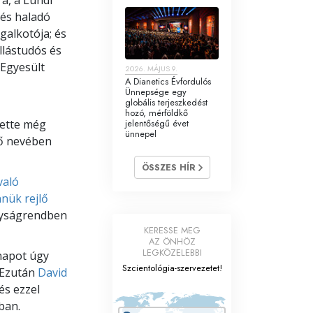
 és haladó
galkotója; és
allástudós és
 Egyesült
2026. MÁJUS 9.
A Dianetics Évfordulós
Ünnepsége egy
globális terjeszkedést
hozó, mérföldkő
tette még
jelentőségű évet
ünnepel
vő nevében
ÖSSZES HÍR
való
nük rejlő
gyságrendben
KERESSE MEG
AZ ÖNHÖZ
LEGKÖZELEBBI
 napot úgy
Szcientológia-szervezetet!
 Ezután
David
és ezzel
ban.