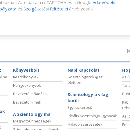
ratkozhat. Az oldalra a reCAPTCHA és a Google
Adatvédelmi
bályzata
és
Szolgáltatási feltételei
érvényesek.
K
k
Könyvesbolt
Napi Kapcsolat
Hog
nline
Kezdőkönyvek
Scientologistok @az
Az ú
életben
Hangoskönyvek
Tanu
Bevezető előadások
Bünt
Scientology a világ
körül
Bevezető filmek
Kábí
Egyházkereső
reha
sok
A Scientology ma
Ideális Scientology Egyházak
Az i
Megnyitóünnepségek
Haladó szervezetek
Embe
g
Scientology rendezvények