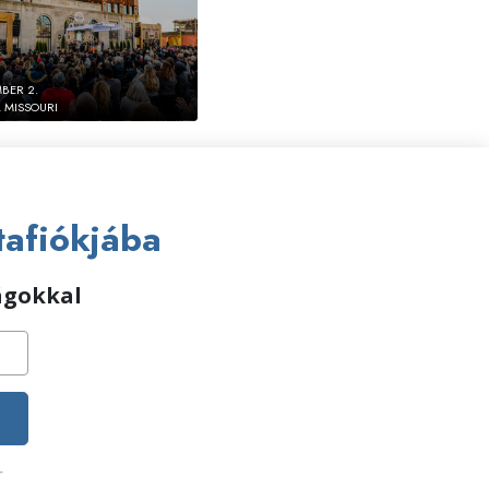
BER 2.
, MISSOURI
tafiókjába
ságokkal
r