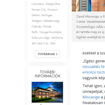
Columbus, Közép-Ohio
Kansas City, Missouri
Detroit, Michigan
David Miscavige, a R
Stuttgart, Németország
Center Vezetőtestüle
Orlando, Florida
Szcientológia vallás 
én tartotta meg az ú
Perth, Nyugat-Ausztrália
Egyház avatóját és m
Szilícium-völgy, Kalifornia
Salt Lake City, Utah
ezekkel a sza
TOVÁBBIAK
„Egész gener
visszaélés f
TOVÁBBI
erkölcsi tisz
INFORMÁCIÓK
vagyunk kép
Tehát igen, 
ünnepeljük, 
Miscavige
a 
hivatalosan 