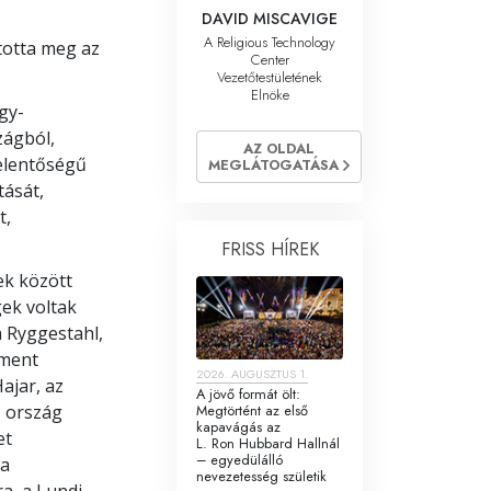
DAVID MISCAVIGE
A Religious Technology
totta meg az
Center
Vezetőtestületének
Elnöke
gy-
zágból,
AZ OLDAL
jelentőségű
MEGLÁTOGATÁSA
ását,
t,
FRISS HÍREK
ek között
ek voltak
a Ryggestahl,
ament
2026. AUGUSZTUS 1.
ajar, az
A jövő formát ölt:
Megtörtént az első
3 ország
kapavágás az
et
L. Ron Hubbard Hallnál
– egyedülálló
 a
nevezetesség születik
a, a Lundi