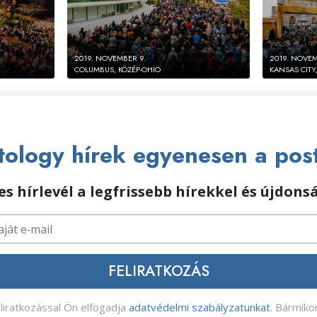
2019. NOVEMBER 9.
2019. NOVEM
COLUMBUS, KÖZÉP-OHIO
KANSAS CITY
ology hírek egyenesen a pos
s hírlevél a legfrissebb hírekkel és újdon
FELIRATKOZÁS
eliratkozással Ön elfogadja
adatvédelmi szabályzatunkat
. Bármiko