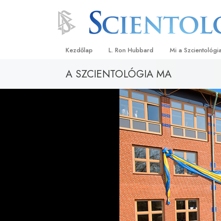
Kezdőlap
L. Ron Hubbard
Mi a Szcientológi
A SZCIENTOLÓGIA MA
Hittételek és gyak
A Szcientológia hi
Mit mondanak a s
a Szcientológiáró
Ismerjen meg egy 
Látogatás egy eg
A Szcientológia a
Bevezetés a Diane
Szeretet és gyűlöl