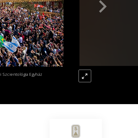
Megoldások a drogokra
Gyerekek
Eszközök a munkahelyen
Az etika és az állapotok
Az elnyomás oka
Kivizsgálások
i Szcientológia Egyház
A szervezés alapjai
A public relations alapjai
Célok és célkitűzések
A tanulás technológiája
Kommunikáció