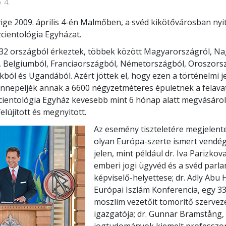
 4.
ige 2009. április 4-én Malmőben, a svéd kikötővárosban nyi
zcientológia Egyházat.
 32 országból érkeztek, többek között Magyarországról, Na
, Belgiumból, Franciaországból, Németországból, Oroszors
rakból és Ugandából. Azért jöttek el, hogy ezen a történelmi 
nepeljék annak a 6600 négyzetméteres épületnek a felavat
cientológia Egyház kevesebb mint 6 hónap alatt megvásárol
felújított és megnyitott.
Az esemény tiszteletére megjelent
olyan Európa-szerte ismert vendég
jelen, mint például dr. Iva Parizkov
emberi jogi ügyvéd és a svéd parl
képviselő-helyettese; dr. Adly Abu H
Európai Iszlám Konferencia, egy 3
moszlim vezetőit tömörítő szervez
igazgatója; dr. Gunnar Bramstång,
jogtudományok kiemelt professzor