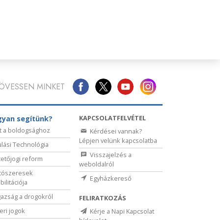
ÖVESSEN MINKET
KAPCSOLATFELVÉTEL
yan segítünk?
t a boldogsághoz
Kérdései vannak?
Lépjen velünk kapcsolatba
lási Technológia
Visszajelzés a
etőjogi reform
weboldalról
tószeresek
Egyházkereső
bilitációja
gazság a drogokról
FELIRATKOZÁS
ri jogok
Kérje a Napi Kapcsolat