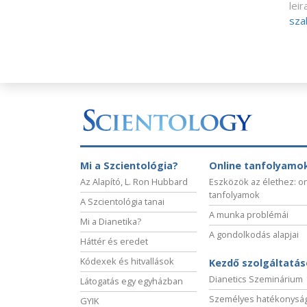
lei
sza
Mi a Szcientológia?
Online tanfolyamo
Az Alapító, L. Ron Hubbard
Eszközök az élethez: o
tanfolyamok
A Szcientológia tanai
A munka problémái
Mi a Dianetika?
A gondolkodás alapjai
Háttér és eredet
Kódexek és hitvallások
Kezdő szolgáltatá
Dianetics Szeminárium
Látogatás egy egyházban
Személyes hatékonysá
GYIK