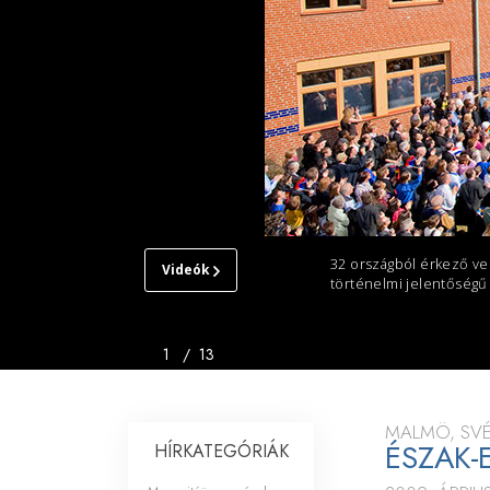
Mi a nagyság?
32 országból érkező ve
Videók
történelmi jelentőségű
MALMŐI
SCIENTOLOGY
EGYHÁZ
1
/
13
BEMUTATÓ
MEGNYITÓ
MALMÖ, SV
ÉSZAK-
HÍRKATEGÓRIÁK