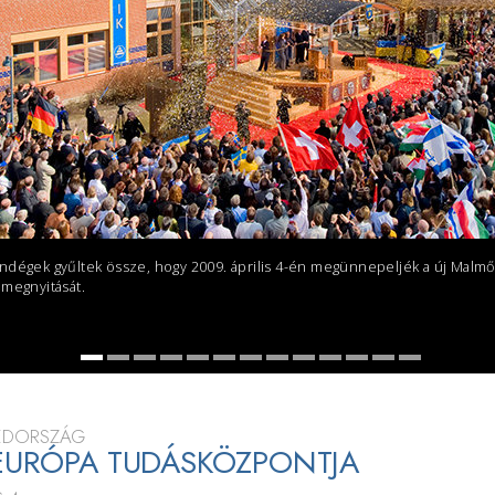
ndégek gyűltek össze, hogy 2009. április 4-én megünnepeljék a új Malmő
 megnyitását.
ÉDORSZÁG
EURÓPA TUDÁSKÖZPONTJA