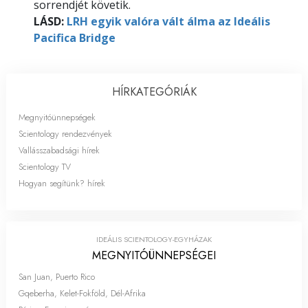
sorrendjét követik.
LÁSD:
LRH egyik valóra vált álma az Ideális
Pacifica Bridge
HÍRKATEGÓRIÁK
Megnyitóünnepségek
Scientology rendezvények
Vallásszabadsági hírek
Scientology TV
Hogyan segítünk? hírek
IDEÁLIS SCIENTOLOGY-EGYHÁZAK
MEGNYITÓ­ÜNNEPSÉGEI
San Juan, Puerto Rico
Gqeberha, Kelet-Fokföld, Dél-Afrika