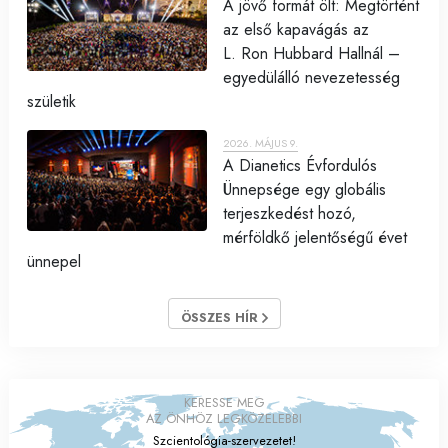
A jövő formát ölt: Megtörtént
az első kapavágás az
L. Ron Hubbard Hallnál –
egyedülálló nevezetesség
születik
2026. MÁJUS 9.
A Dianetics Évfordulós
Ünnepsége egy globális
terjeszkedést hozó,
mérföldkő jelentőségű évet
ünnepel
ÖSSZES HÍR
KERESSE MEG
AZ ÖNHÖZ LEGKÖZELEBBI
Szcientológia-szervezetet!