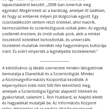
tapasztalatáról beszélt: „2008-ban ismertük meg
egymást. Megérintett az a barátság, amelyet itt találtam,
és hogy az emberek milyen jól dolgoznak együtt. Egy
csúcstalálkozón vettem részt önökkel, ahol maorik,
bennszülöttek és szcientológusok voltak jelen. Az egység
szellemét éreztem, és önök voltak azok, akik a minket
összekötő köteléket biztosították, és univerzális
tiszteletet mutattak mindkét nép hagyományos kultúrája
iránt. És ezért elnyerték a legmélyebb tiszteletemet.”
_________________
A kikötőváros új ideális szervezete minden látogatónak
bemutatja a Dianetikát és a Szcientológiát. Mindez
a Közönséginformációs Központtal kezdődik. A
képernyőkön több mint 500 film tekinthető meg,
amelyek a Szcientológia Egyház alapvető hitelveit és
gyakorlatait, valamint L. Ron Hubbard, az Alapító életét
és hagyatékát mutatják be. Az Információs Központ
teljes áttekintést ad az egyház által finanszírozott