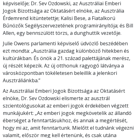
képviselője; Dr. Sev Ozdowski, az Ausztráliai Emberi
Jogok Bizottsága az Oktatásért elnöke, az Ausztrália
Érdemrend kitüntetettje; Kalisi Bese, a Fiatalkorú
Bűnözők Segélyszervezetének programirányítója; és Bill
Allen, egy bennszülött törzs, a dunghuttik vezetője.
Julie Owens parlamenti képviselő üdvözlő beszédében
ezt mondta: „Ausztrália gazdag különböző hitekben és
kultúrákban. És önök a 21. század palettájának merész,
új részét képezik. Az új otthonuk ragyogó látványa a
városközpontban tökéletesen beleillik a jelenkori
Ausztráliánkba.”
Az Ausztráliai Emberi Jogok Bizottsága az Oktatásért
elnöke, Dr. Sev Ozdowski elismerte az ausztrál
szcientológusokat az emberi jogok érdekében végzett
munkájukért: „Az emberi jogok megkövetelik az állandó
éberséget a fenntartásukhoz, és annak a megértését,
hogy mi az, amit fenntartunk. Mielőtt el tudnánk végezni
valamit, először meg kell értenünk, és csak utána