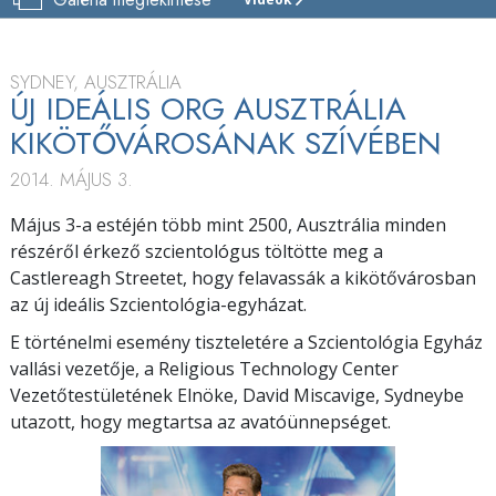
SYDNEY-
I
SCIENTOLOGY
EGYHÁZ
SYDNEY, AUSZTRÁLIA
ÚJ IDEÁLIS ORG AUSZTRÁLIA
BEMUTATÓ
KIKÖTŐVÁROSÁNAK SZÍVÉBEN
MEGNYITÓ
2014. MÁJUS 3.
Május 3-a estéjén több mint 2500, Ausztrália minden
részéről érkező szcientológus töltötte meg a
Castlereagh Streetet, hogy felavassák a kikötővárosban
az új ideális Szcientológia-egyházat.
E történelmi esemény tiszteletére a Szcientológia Egyház
vallási vezetője, a Religious Technology Center
Vezetőtestületének Elnöke, David Miscavige, Sydneybe
utazott, hogy megtartsa az avatóünnepséget.