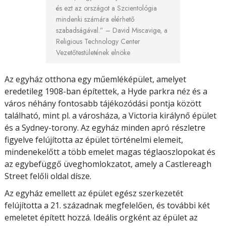
és ezt az országot a Szcientológia
mindenki számára elérhető
szabadságával.”
– David Miscavige,
a
Religious Technology Center
Vezetőtestületének elnöke
Az egyház otthona egy műemléképület, amelyet
eredetileg 1908-ban építettek, a Hyde parkra néz és a
város néhány fontosabb tájékozódási pontja között
található, mint pl. a városháza, a Victoria királynő épület
és a Sydney-torony. Az egyház minden apró részletre
figyelve felújította az épület történelmi elemeit,
mindenekelőtt a több emelet magas téglaoszlopokat és
az egybefüggő üveghomlokzatot, amely a Castlereagh
Street felőli oldal dísze.
Az egyház emellett az épület egész szerkezetét
felújította a 21. századnak megfelelően, és további két
emeletet épített hozzá. Ideális orgként az épület az