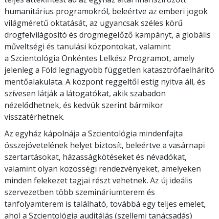
humanitárius programokról, beleértve az emberi jogok
világméretű oktatását, az ugyancsak széles körű
drogfelvilágosító és drogmegelőző kampányt, a globális
műveltségi és tanulási központokat, valamint
a Szcientológia Önkéntes Lelkész Programot, amely
jelenleg a Föld legnagyobb független katasztrófaelhárító
mentőalakulata. A központ reggeltől estig nyitva áll, és
szívesen látják a látogatókat, akik szabadon
nézelődhetnek, és kedvük szerint bármikor
visszatérhetnek.
Az egyház kápolnája a Szcientológia mindenfajta
összejövetelének helyet biztosít, beleértve a vasárnapi
szertartásokat, házasságkötéseket és névadókat,
valamint olyan közösségi rendezvényeket, amelyeken
minden felekezet tagjai részt vehetnek. Az új ideális
szervezetben több szemináriumterem és
tanfolyamterem is található, továbbá egy teljes emelet,
ahol a Szcientológia auditálás (szellemi tanácsadás)