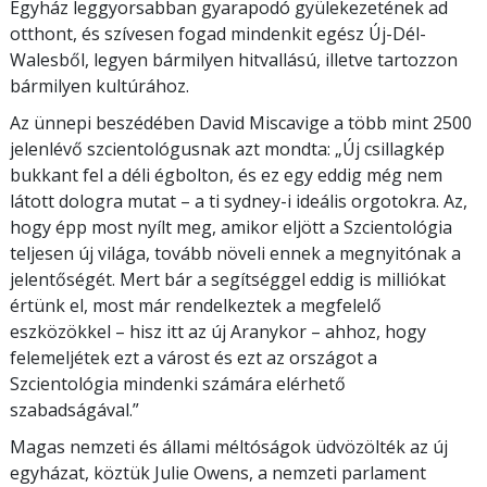
Egyház leggyorsabban gyarapodó gyülekezetének ad
otthont, és szívesen fogad mindenkit egész Új-Dél-
Walesből, legyen bármilyen hitvallású, illetve tartozzon
bármilyen kultúrához.
Az ünnepi beszédében David Miscavige a több mint 2500
jelenlévő szcientológusnak azt mondta: „Új csillagkép
bukkant fel a déli égbolton, és ez egy eddig még nem
látott dologra mutat – a ti sydney-i ideális orgotokra. Az,
hogy épp most nyílt meg, amikor eljött a Szcientológia
teljesen új világa, tovább növeli ennek a megnyitónak a
jelentőségét. Mert bár a segítséggel eddig is milliókat
értünk el, most már rendelkeztek a megfelelő
eszközökkel – hisz itt az új Aranykor – ahhoz, hogy
felemeljétek ezt a várost és ezt az országot a
Szcientológia mindenki számára elérhető
szabadságával.”
Magas nemzeti és állami méltóságok üdvözölték az új
egyházat, köztük Julie Owens, a nemzeti parlament