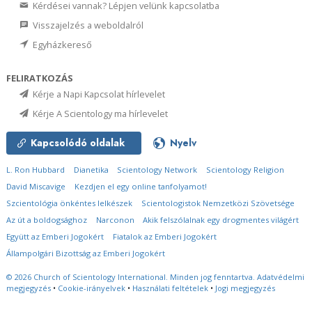
Kérdései vannak? Lépjen velünk kapcsolatba
Visszajelzés a weboldalról
Egyházkereső
FELIRATKOZÁS
Kérje a Napi Kapcsolat hírlevelet
Kérje A Scientology ma hírlevelet
Kapcsolódó oldalak
Nyelv
L. Ron Hubbard
Dianetika
Scientology Network
Scientology Religion
David Miscavige
Kezdjen el egy online tanfolyamot!
Szcientológia önkéntes lelkészek
Scientologistok Nemzetközi Szövetsége
Az út a boldogsághoz
Narconon
Akik felszólalnak egy drogmentes világért
Együtt az Emberi Jogokért
Fiatalok az Emberi Jogokért
Állampolgári Bizottság az Emberi Jogokért
© 2026
Church of Scientology International.
Minden jog fenntartva.
Adatvédelmi
megjegyzés
•
Cookie-irányelvek
•
Használati feltételek
•
Jogi megjegyzés