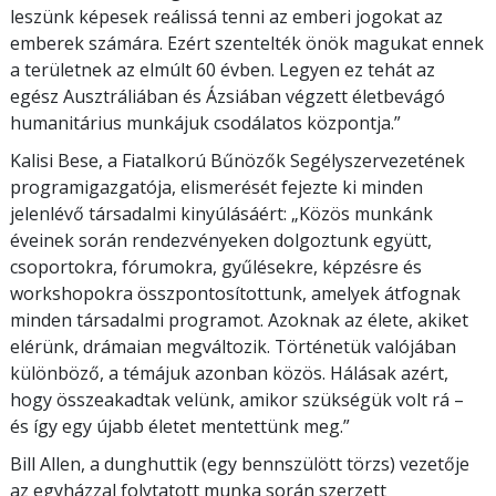
leszünk képesek reálissá tenni az emberi jogokat az
emberek számára. Ezért szentelték önök magukat ennek
a területnek az elmúlt 60 évben. Legyen ez tehát az
egész Ausztráliában és Ázsiában végzett életbevágó
humanitárius munkájuk csodálatos központja.”
Kalisi Bese, a Fiatalkorú Bűnözők Segélyszervezetének
programigazgatója, elismerését fejezte ki minden
jelenlévő társadalmi kinyúlásáért: „Közös munkánk
éveinek során rendezvényeken dolgoztunk együtt,
csoportokra, fórumokra, gyűlésekre, képzésre és
workshopokra összpontosítottunk, amelyek átfognak
minden társadalmi programot. Azoknak az élete, akiket
elérünk, drámaian megváltozik. Történetük valójában
különböző, a témájuk azonban közös. Hálásak azért,
hogy összeakadtak velünk, amikor szükségük volt rá –
és így egy újabb életet mentettünk meg.”
Bill Allen, a dunghuttik (egy bennszülött törzs) vezetője
az egyházzal folytatott munka során szerzett