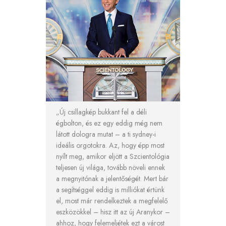
„Új csillagkép bukkant fel a déli
égbolton, és ez egy eddig még nem
látott dologra mutat – a ti sydney-i
ideális orgotokra. Az, hogy épp most
nyílt meg, amikor eljött a Szcientológia
teljesen új világa, tovább növeli ennek
a megnyitónak a jelentőségét. Mert bár
a segítséggel eddig is milliókat értünk
el, most már rendelkeztek a megfelelő
eszközökkel – hisz itt az új Aranykor –
ahhoz, hogy felemeljétek ezt a várost