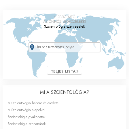
KERESSE MEG
AZ ÖNHÖZ LEGKÖZELEBBI
Szcientológia-szervezetet!
TELJES LISTA
MI A SZCIENTOLÓGIA?
A Szcientológia háttere és eredete
A Szcientológia alapelvei
Szcientológia gyakorlatok
Szcientológia szertartások