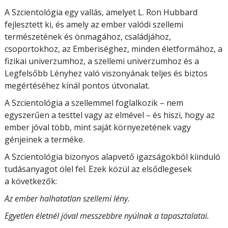
A Szcientológia egy vallás, amelyet L. Ron Hubbard
fejlesztett ki, és amely az ember valódi szellemi
természetének és önmagához, családjához,
csoportokhoz, az Emberiséghez, minden életformához, a
fizikai univerzumhoz, a szellemi univerzumhoz és a
Legfelsőbb Lényhez való viszonyának teljes és biztos
megértéséhez kínál pontos útvonalat.
A Szcientológia a szellemmel foglalkozik – nem
egyszerűen a testtel vagy az elmével – és hiszi, hogy az
ember jóval több, mint saját környezetének vagy
génjeinek a terméke.
A Szcientológia bizonyos alapvető igazságokból kiinduló
tudásanyagot ölel fel. Ezek közül az elsődlegesek
a következők:
Az ember halhatatlan szellemi lény.
Egyetlen életnél jóval messzebbre nyúlnak a tapasztalatai.