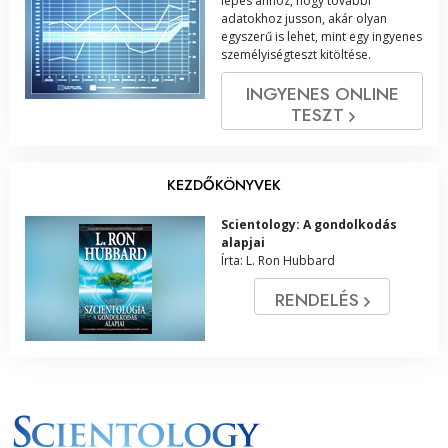
lépés ahhoz, hogy további
adatokhoz jusson, akár olyan
egyszerű is lehet, mint egy ingyenes
személyiségteszt kitöltése.
INGYENES ONLINE
TESZT
KEZDŐKÖNYVEK
Scientology: A gondolkodás
alapjai
Írta: L. Ron Hubbard
RENDELÉS