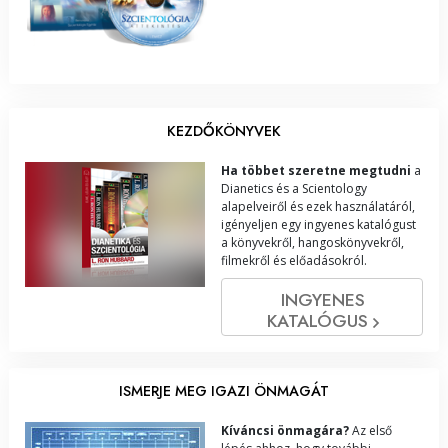
KEZDŐKÖNYVEK
Ha többet szeretne megtudni
a
Dianetics és a Scientology
alapelveiről és ezek használatáról,
igényeljen egy ingyenes katalógust
a könyvekről, hangoskönyvekről,
filmekről és előadásokról.
INGYENES
KATALÓGUS
ISMERJE MEG IGAZI ÖNMAGÁT
Kíváncsi önmagára?
Az első