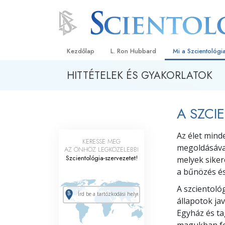
Kezdőlap
L. Ron Hubbard
Mi a Szcientológi
HITTÉTELEK ÉS GYAKORLATOK
Hittételek és gyak
A Szcientológia hi
A SZCI
Mit mondanak a s
a Szcientológiáró
Az élet mind
KERESSE MEG
Ismerjen meg egy 
megoldásáva
AZ ÖNHÖZ LEGKÖZELEBBI
Szcientológia-szervezetet!
melyek siker
Látogatás egy eg
a bűnözés és
A Szcientológia a
A szcientológ
állapotok ja
Bevezetés a Diane
Egyház és t
Szeretet és gyűlöl