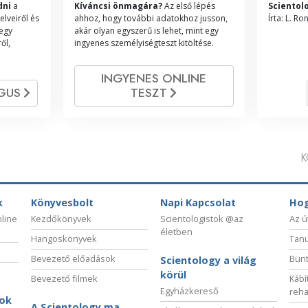
dni
a
Kíváncsi önmagára?
Az első lépés
Scientol
elveiről és
ahhoz, hogy további adatokhoz jusson,
Írta: L. R
 egy
akár olyan egyszerű is lehet, mint egy
ől,
ingyenes személyiségteszt kitöltése.
INGYENES ONLINE
ÓGUS
TESZT
K
k
Könyvesbolt
Napi Kapcsolat
Hog
nline
Kezdőkönyvek
Scientologistok @az
Az ú
életben
Hangoskönyvek
Tanu
Bevezető előadások
Bünt
Scientology a világ
körül
Bevezető filmek
Kábí
Egyházkereső
reha
sok
A Scientology ma