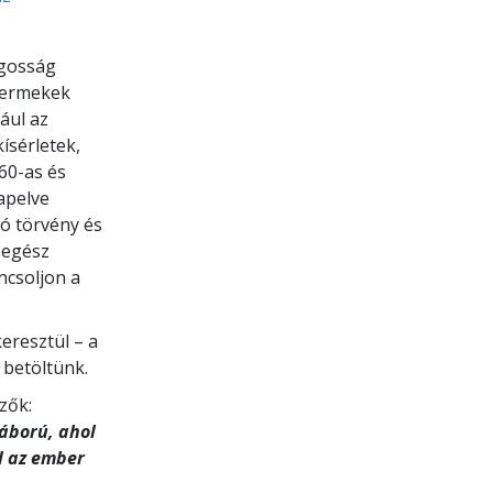
ágosság
gyermekek
ául az
ísérletek,
60-as és
apelve
ló törvény és
 egész
ncsoljon a
eresztül – a
 betöltünk.
zők:
háború, ahol
l az ember