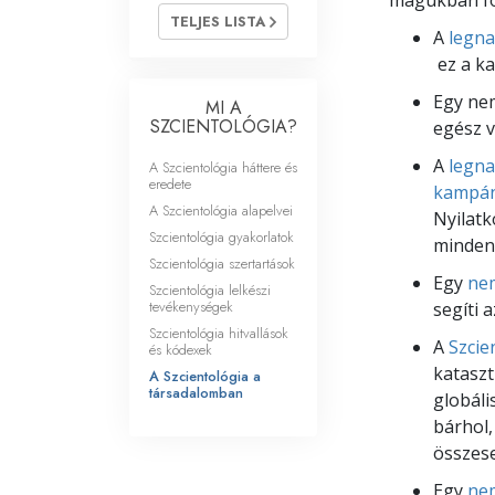
magukban fog
Mi a nagyság?
TELJES LISTA
A
legna
ez a ka
Egy ne
MI A
SZCIENTOLÓGIA?
egész v
A
legna
A Szcientológia háttere és
eredete
kampá
A Szcientológia alapelvei
Nyilat
Szcientológia gyakorlatok
minden 
Szcientológia szertartások
Egy
nem
Szcientológia lelkészi
tevékenységek
segíti 
Szcientológia hitvallások
A
Szcie
és kódexek
kataszt
A Szcientológia a
társadalomban
globáli
bárhol,
összese
Egy
nem