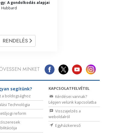
ogy: A gondolkodás alapjai
on Hubbard
RENDELÉS
ÖVESSEN MINKET
KAPCSOLATFELVÉTEL
yan segítünk?
t a boldogsághoz
Kérdései vannak?
Lépjen velünk kapcsolatba
lási Technológia
Visszajelzés a
etőjogi reform
weboldalról
tószeresek
Egyházkereső
bilitációja