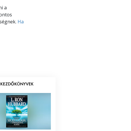
ni a
pontos
nségnek.
Ha
KEZDŐKÖNYVEK