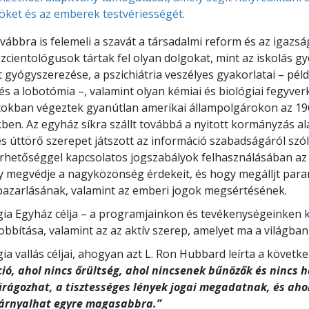
öket és az emberek testvériességét.
vábbra is felemeli a szavát a társadalmi reform és az igazs
zcientológusok tártak fel olyan dolgokat, mint az iskolás 
t gyógyszerezése, a pszichiátria veszélyes gyakorlatai – péld
és a lobotómia –, valamint olyan kémiai és biológiai fegyverk
tokban végeztek gyanútlan amerikai állampolgárokon az 19
ben. Az egyház síkra szállt továbbá a nyitott kormányzás al
s úttörő szerepet játszott az információ szabadságáról szó
rhetőséggel kapcsolatos jogszabályok felhasználásában az
y megvédje a nagyközönség érdekeit, és hogy megálljt para
azarlásának, valamint az emberi jogok megsértésének.
gia Egyház célja – a programjainkon és tevékenységeinken k
obbítása, valamint az az aktív szerep, amelyet ma a világban
ia vallás céljai, ahogyan azt L. Ron Hubbard leírta a követke
áció, ahol nincs őrültség, ahol nincsenek bűnözők és nincs 
irágozhat, a tisztességes lények jogai megadatnak, és aho
árnyalhat egyre magasabbra.”