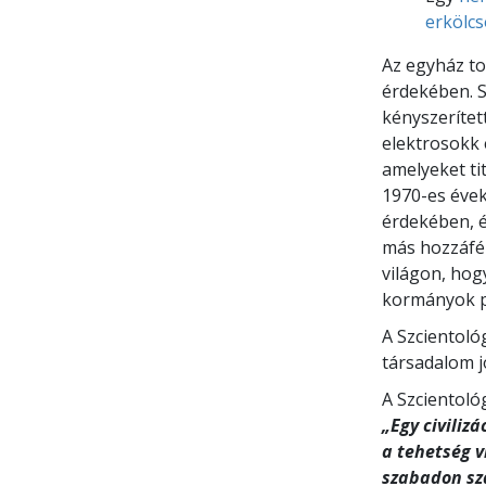
erkölcs
Az egyház to
érdekében. S
kényszerítet
elektrosokk 
amelyeket ti
1970-es évek
érdekében, é
más hozzáfé
világon, hog
kormányok p
A Szcientoló
társadalom j
A Szcientológ
„Egy civiliz
a tehetség v
szabadon sz