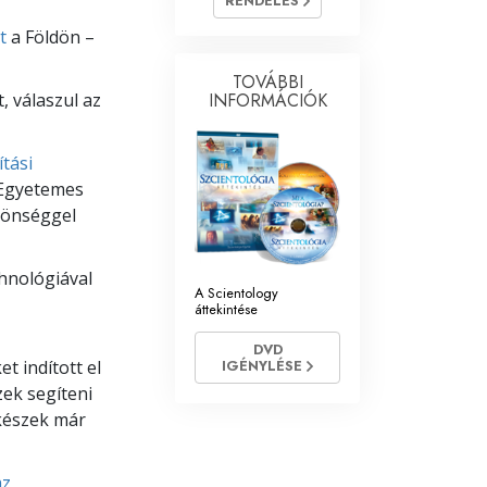
RENDELÉS
t
a Földön –
Megoldások a drogokra
TOVÁBBI
Gyerekek
 válaszul az
INFORMÁCIÓK
Eszközök a munkahelyen
tási
Az etika és az állapotok
 Egyetemes
zönséggel
Az elnyomás oka
Kivizsgálások
hnológiával
A Scientology
A szervezés alapjai
áttekintése
A public relations alapjai
DVD
t indított el
IGÉNYLÉSE
Célok és célkitűzések
zek segíteni
lkészek már
A tanulás technológiája
Kommunikáció
az