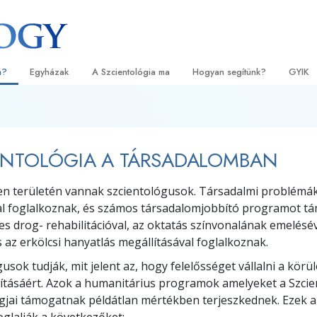
a?
Egyházak
A Szcientológia ma
Hogyan segítünk?
GYIK
orlatok
Egyházkereső
Megnyitóünnepségek
Az út a boldogsághoz
Kezdők
Háttér
tvallásai és kódexei
Ideális Scientology Egyházak
Scientology rendezvények
Applied Scholastics
Hangos
Látoga
ENTOLÓGIA A TÁRSADALOMBAN
zcientológusok
Haladó szervezetek
David Miscavige – A Scientology
Criminon
Bevezet
A Szci
l?
egyházi vezetője
en területén vannak szcientológusok. Társadalmi problémá
Flag Szárazföldi Bázis
Narconon
Bevezet
szcientológust!
l foglalkoznak, és számos társadalomjobbító programot t
Freewinds
Az igazság a drogokról
Kezdő s
es drog- rehabilitációval, az oktatás színvonalának emelésév
yházban
 az erkölcsi hanyatlás megállításával foglalkoznak.
Eljuttatjuk a világak a Scientology-t
Együtt az Emberi Jogokért
lapelvei
usok tudják, mit jelent az, hogy felelősséget vállalni a körü
Állampolgári Bizottság az Emb
vításáért. Azok a humanitárius programok amelyeket a Szcie
tikába
Jogokért
agjai támogatnak példátlan mértékben terjeszkednek. Ezek
et –
Szcientológia önkéntes lelkés