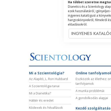
Ha többet szeretne megtu
Dianetics és a Scientology alap
ezek használatáról, igényeljen
ingyenes katalógust a könyvekr
hangoskönyvekről, filmekről és
előadásokról.
INGYENES KATAL
Mi a Szcientológia?
Online tanfolyamo
Az Alapító, L. Ron Hubbard
Eszközök az élethez: o
tanfolyamok
A Szcientológia tanai
A munka problémái
Mi a Dianetika?
A gondolkodás alapjai
Háttér és eredet
Kódexek és hitvallások
Kezdő szolgáltatá