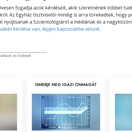
ívesen fogadja azok kérdéseit, akik szeretnének többet tud
áról. Az Egyház tisztviselői mindig is arra törekedtek, hogy 
t nyújtsanak a Szcientológiáról a médiának és a nagyközö
vábbi kérdése van, lépjen kapcsolatba velünk.
vallások és kódexek
ISMERJE MEG IGAZI ÖNMAGÁT