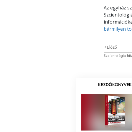
Az egyház sz
Szcientológi
információka
bármilyen to
Előző
Szcientológia hit
KEZDŐKÖNYVEK