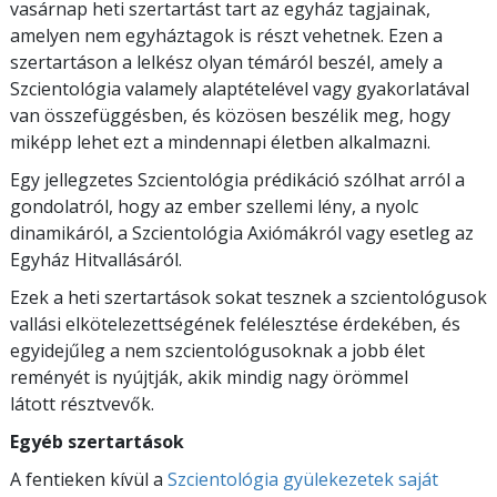
vasárnap heti szertartást tart az egyház tagjainak,
amelyen nem egyháztagok is részt vehetnek. Ezen a
szertartáson a lelkész olyan témáról beszél, amely a
Szcientológia valamely alaptételével vagy gyakorlatával
van összefüggésben, és közösen beszélik meg, hogy
miképp lehet ezt a mindennapi életben alkalmazni.
Egy jellegzetes Szcientológia prédikáció szólhat arról a
gondolatról, hogy az ember szellemi lény, a nyolc
dinamikáról, a Szcientológia Axiómákról vagy esetleg az
Egyház Hitvallásáról.
Ezek a heti szertartások sokat tesznek a szcientológusok
vallási elkötelezettségének felélesztése érdekében, és
egyidejűleg a nem szcientológusoknak a jobb élet
reményét is nyújtják, akik mindig nagy örömmel
látott résztvevők.
Egyéb szertartások
A fentieken kívül a
Szcientológia gyülekezetek saját