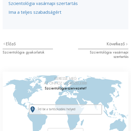
Szcientológia vasárnapi szertartás
Ima a teljes szabadságért
Előző
Következő
Szcientológia gyakorlatok
Szcientológia vasárnapi
szertartás
KERESSE MEG
AZ ÖNHÖZ LEGKÖZELEBBI
Szcientológia-szervezetet!