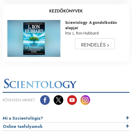
KEZDŐKÖNYVEK
Scientology: A gondolkodás
alapjai
Írta: L. Ron Hubbard
RENDELÉS
KÖVESSEN MINKET
Mi a Szcientológia?
Online tanfolyamok