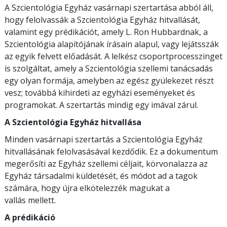
A Szcientológia Egyház vasárnapi szertartása abból áll,
hogy felolvassák a Szcientológia Egyház hitvallását,
valamint egy prédikációt, amely L. Ron Hubbardnak, a
Szcientológia alapítójának írásain alapul, vagy lejátsszák
az egyik felvett előadását. A lelkész csoportprocesszinget
is szolgáltat, amely a Szcientológia szellemi tanácsadás
egy olyan formája, amelyben az egész gyülekezet részt
vesz; továbbá kihirdeti az egyházi eseményeket és
programokat. A szertartás mindig egy imával zárul.
A Szcientológia Egyház hitvallása
Minden vasárnapi szertartás a Szcientológia Egyház
hitvallásának felolvasásával kezdődik. Ez a dokumentum
megerősíti az Egyház szellemi céljait, körvonalazza az
Egyház társadalmi küldetését, és módot ad a tagok
számára, hogy újra elkötelezzék magukat a
vallás mellett.
A prédikáció