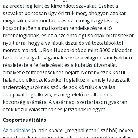
az eredetileg leírt és kimondott szavakat. Ezeket a
szavakat pontosan úgy őriztük meg, ahogyan azokat
megírták és kimondták – és ez mindig is így lesz –,
köszönhetően a mai korban rendelkezésre álló
technológiának, és ez a szcientológusoknak biztosítékot
nyújt arra, hogy a vallásuk tiszta és változtatásoktól
mentes marad. L. Ron Hubbard több mint 3000 előadást
tartott a hallgatóságainak szerte a világon, amelyekben
részletezte a felfedezéseit és a kutatás útvonalát,
amelyet e felfedezésekhez bejárt. Néhány ezek közül
haladóbb elképzelésekkel foglalkozik, amely tapasztalt
szcientológusoknak szól, de sok közülük a vallás
alapjaival foglalkozik, és megfelelő az általános
közönség számára. A vasárnapi szertartáson gyakran
ezek közül választanak és játszanak le egyet.
Csoportauditálás
Az auditálás
(a latin
audire
, „meghallgatni” szóból) néven
ismert szellemi tanácsadás alkotja a Szcientológia vallási