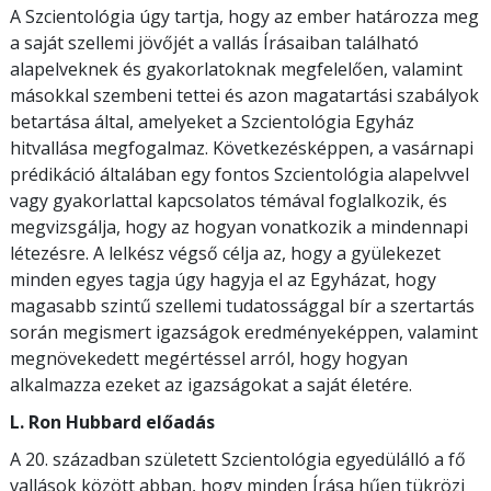
A Szcientológia úgy tartja, hogy az ember határozza meg
a saját szellemi jövőjét a vallás Írásaiban található
alapelveknek és gyakorlatoknak megfelelően, valamint
másokkal szembeni tettei és azon magatartási szabályok
betartása által, amelyeket a Szcientológia Egyház
hitvallása megfogalmaz. Következésképpen, a vasárnapi
prédikáció általában egy fontos Szcientológia alapelvvel
vagy gyakorlattal kapcsolatos témával foglalkozik, és
megvizsgálja, hogy az hogyan vonatkozik a mindennapi
létezésre. A lelkész végső célja az, hogy a gyülekezet
minden egyes tagja úgy hagyja el az Egyházat, hogy
magasabb szintű szellemi tudatossággal bír a szertartás
során megismert igazságok eredményeképpen, valamint
megnövekedett megértéssel arról, hogy hogyan
alkalmazza ezeket az igazságokat a saját életére.
L. Ron Hubbard előadás
A 20. században született Szcientológia egyedülálló a fő
vallások között abban, hogy minden Írása hűen tükrözi