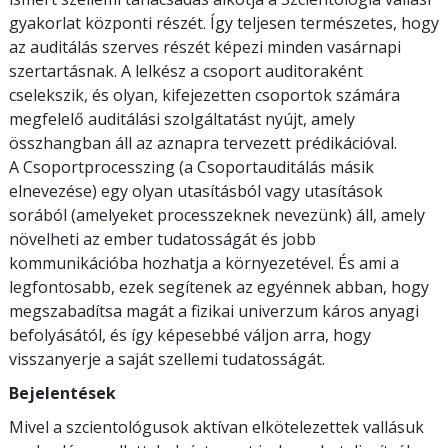
gyakorlat központi részét. Így teljesen természetes, hogy
az auditálás szerves részét képezi minden vasárnapi
szertartásnak. A lelkész a csoport auditoraként
cselekszik, és olyan, kifejezetten csoportok számára
megfelelő auditálási szolgáltatást nyújt, amely
összhangban áll az aznapra tervezett prédikációval.
A Csoportprocesszing (a Csoportauditálás másik
elnevezése) egy olyan utasításból vagy utasítások
sorából (amelyeket processzeknek nevezünk) áll, amely
növelheti az ember tudatosságát és jobb
kommunikációba hozhatja a környezetével. És ami a
legfontosabb, ezek segítenek az egyénnek abban, hogy
megszabadítsa magát a fizikai univerzum káros anyagi
befolyásától, és így képesebbé váljon arra, hogy
visszanyerje a saját szellemi tudatosságát.
Bejelentések
Mivel a szcientológusok aktívan elkötelezettek vallásuk