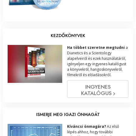
KEZDŐKÖNYVEK
Ha többet szeretne megtudni
a
Dianetics és a Scientology
alapelveiről és ezek használatáról,
igényeljen egy ingyenes katalógust
a könyvekről, hangoskönyvekről,
filmekről és előadásokról.
INGYENES
KATALÓGUS
ISMERJE MEG IGAZI ÖNMAGÁT
Kíváncsi önmagára?
Az első
lépés ahhoz, hogy további