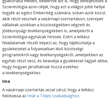
gyakorlása mellett, beleértve azt is, hogy beteljesítsék a
Szcientológia azon célját, hogy ezt a világot jobb hellyé
tegyék az egész Emberiség számára, sokan azok közül,
akik részt vesznek a vasárnapi szertartáson, szerepet
vállalnak azokban a közösségekben végzett és
jótékonysági tevékenységekben is, amelyekről a
Szcientológia egyházak híresek. Ezért a lelkész
feladatainak részét képezi az, hogy tájékoztatja a
gyülekezetet a folyamatban lévő közösségi
programokról vagy tevékenységekről, amelyekben az
egyház részt vesz, és beavatja a gyülekezet tagjait abba,
hogy hogyan járulhatnak hozzá ezekhez
a tevékenységekhez.
Ima
A vasárnapi szertartás azzal zárul, hogy a lelkész
felolvassa az
Imát a Teljes szabadsághoz.