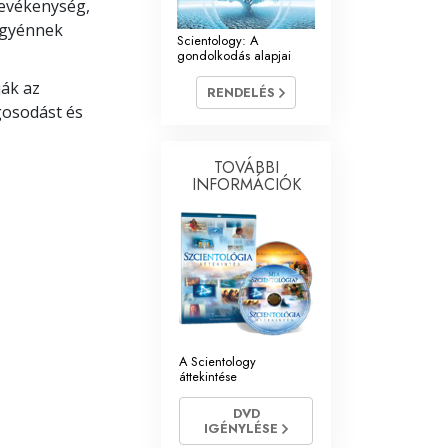
 tevékenység,
egyénnek
Scientology: A
gondolkodás alapjai
ják az
RENDELÉS
gosodást és
TOVÁBBI
INFORMÁCIÓK
A Scientology
áttekintése
DVD
IGÉNYLÉSE