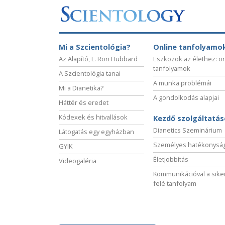
Mi a Szcientológia?
Online tanfolyamo
Az Alapító, L. Ron Hubbard
Eszközök az élethez: o
tanfolyamok
A Szcientológia tanai
A munka problémái
Mi a Dianetika?
A gondolkodás alapjai
Háttér és eredet
Kódexek és hitvallások
Kezdő szolgáltatá
Dianetics Szeminárium
Látogatás egy egyházban
Személyes hatékonysá
GYIK
Életjobbítás
Videogaléria
Kommunikációval a sike
felé tanfolyam