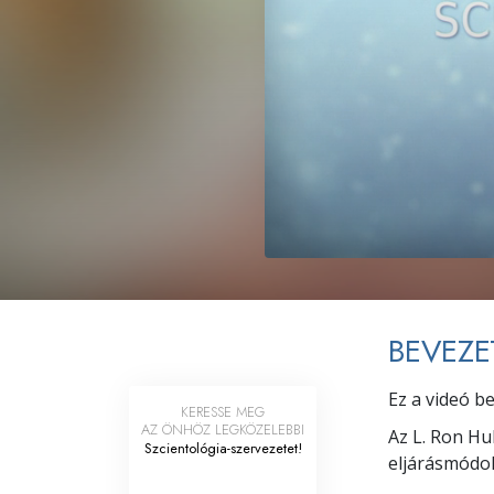
Mi a nagyság?
BEVEZE
Ez a videó b
KERESSE MEG
AZ ÖNHÖZ LEGKÖZELEBBI
Az L. Ron Hub
Szcientológia-szervezetet!
eljárásmódo