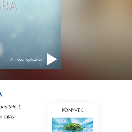
Megoldások a drogokra
Gyerekek
Eszközök a munkahelyen
Az etika és az állapotok
Az elnyomás oka
A videó lejátszása
Kivizsgálások
A szervezés alapjai
A
A public relations alapjai
Célok és célkitűzések
auditálást.
KÖNYVEK
ditálási
A tanulás technológiája
Kommunikáció