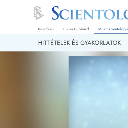
Kezdőlap
L. Ron Hubbard
Mi a Szcientológi
HITTÉTELEK ÉS GYAKORLATOK
Hittételek és gyak
A Szcientológia hi
Mit mondanak a s
a Szcientológiáró
Ismerjen meg egy 
Látogatás egy eg
A Szcientológia a
Bevezetés a Diane
Szeretet és gyűlöl