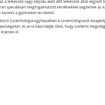
az a lelkészek vagy képzés alatt álló lelkészek által végzett
rán speciálisan megfogalmazott kérdésekkel segítenek az 
 kezelni a gyötrelem területeit.
nböző Szcientológia egyházaiban a szcientológusok elsajátít
épességeket, és arra használják őket, hogy szellemi megvilá
érjenek el.