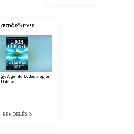
KEZDŐKÖNYVEK
ogy: A gondolkodás alapjai
on Hubbard
RENDELÉS