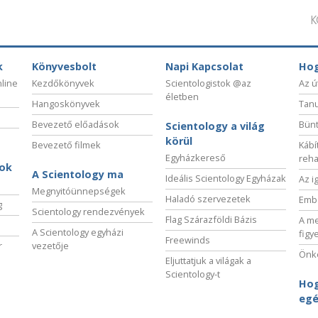
K
k
Könyvesbolt
Napi Kapcsolat
Hog
nline
Kezdőkönyvek
Scientologistok @az
Az ú
életben
Hangoskönyvek
Tanu
Bevezető előadások
Bünt
Scientology a világ
körül
Bevezető filmek
Kábí
Egyházkereső
reha
sok
A Scientology ma
Ideális Scientology Egyházak
Az i
Megnyitóünnepségek
Haladó szervezetek
Embe
g
Scientology rendezvények
Flag Szárazföldi Bázis
A me
A Scientology egyházi
figy
Freewinds
r
vezetője
Önké
Eljuttatjuk a világak a
Scientology-t
Hog
egé