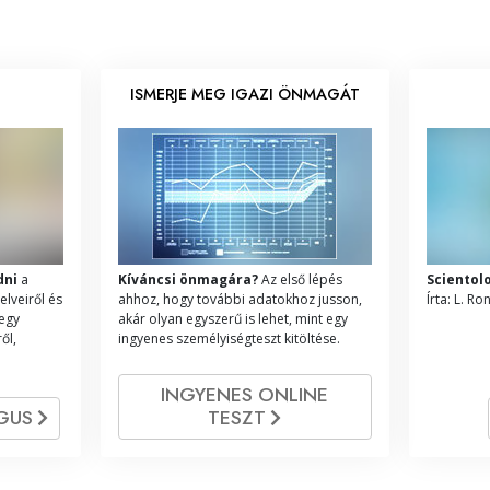
ISMERJE MEG IGAZI ÖNMAGÁT
dni
a
Kíváncsi önmagára?
Az első lépés
Scientol
elveiről és
ahhoz, hogy további adatokhoz jusson,
Írta: L. R
 egy
akár olyan egyszerű is lehet, mint egy
ől,
ingyenes személyiségteszt kitöltése.
INGYENES ONLINE
ÓGUS
TESZT