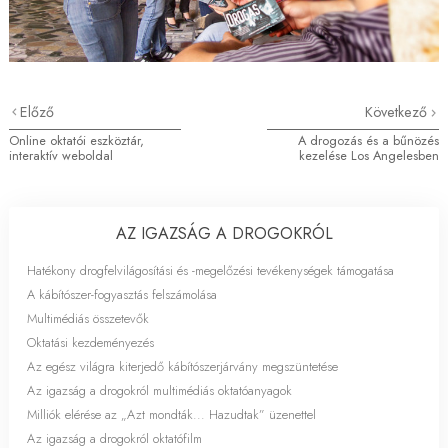
Előző
Következő
Online oktatói eszköztár,
A drogozás és a bűnözés
interaktív weboldal
kezelése Los Angelesben
AZ IGAZSÁG A DROGOKRÓL
Hatékony drogfelvilágosítási és
-megelőzési
tevékenységek támogatása
A kábítószer-fogyasztás felszámolása
Multimédiás összetevők
Oktatási kezdeményezés
Az egész világra kiterjedő kábítószerjárvány megszüntetése
Az igazság a drogokról multimédiás oktatóanyagok
Milliók elérése az „Azt mondták... Hazudtak” üzenettel
Az igazság a drogokról oktatófilm