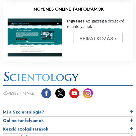
INGYENES ONLINE TANFOLYAMOK
Ingyenes
Az igazság a drogokról
e‑tanfolyamok
BEIRATKOZÁS
KÖVESSEN MINKET
Mi a Szcientológia?
Online tanfolyamok
Kezdő szolgáltatások