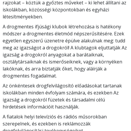
rajzokat – köztük a győztes műveket – ki lehet állítani az
iskolákban, közösségi központokban és egyházi
létesítményekben.
A drogmentes ifjúsági klubok létrehozása is hatékony
módszer a drogmentes életmód népszerűsítésére. Ezek
egyetlen egyszerű üzenetre épülve alakulnak meg: tudd
meg az igazságot a drogokról! A klubtagok eljuttatják Az
igazság a drogokról anyagokat a barátaiknak,
osztálytársaiknak és ismerőseiknek, vagy a környéken
lakóknak, és arra biztatják őket, hogy aláírják a
drogmentes fogadalmat.
Az önkéntesek drogfelvilágosító előadásokat tartanak
iskolákban minden évfolyam számára, és ezekben Az
igazság a drogokról füzetek és társadalmi célú
hirdetések információit használják.
A fiatalok helyi televíziós és rádiós műsorokban
szerepelnek, és ezekben is reklámozzák
drogfelvilágosítási tevékenységeiket.