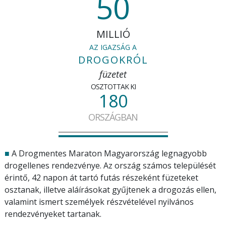
50
MILLIÓ
AZ IGAZSÁG A
DROGOKRÓL
füzetet
OSZTOTTAK KI
180
ORSZÁGBAN
■
A Drogmentes Maraton Magyarország legnagyobb
drogellenes rendezvénye. Az ország számos települését
érintő, 42 napon át tartó futás részeként füzeteket
osztanak, illetve aláírásokat gyűjtenek a drogozás ellen,
valamint ismert személyek részvételével nyilvános
rendezvényeket tartanak.