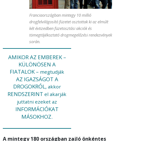
Franciaországban mintegy 10 millió
drogfelvilágosító füzetet osztottak ki az elmúlt
két évtizedben füzetosztási akciók és
tömegtájékoztató drogmegelőzési rendezvények
során.
AMIKOR AZ EMBEREK –
KÜLÖNÖSEN A
FIATALOK –
megtudják
AZ IGAZSÁGOT A
DROGOKRÓL,
akkor
RENDSZERINT
el akarják
juttatni
ezeket az
INFORMÁCIÓKAT
MÁSOKHOZ.
A mintegy 180 országban zajló önkéntes