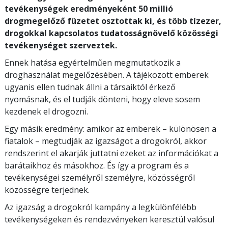
tevékenységek eredményeként 50 millió
drogmegelőző füzetet osztottak ki, és több tízezer,
drogokkal kapcsolatos tudatosságnövelő közösségi
tevékenységet szerveztek.
Ennek hatása egyértelműen megmutatkozik a
droghasználat megelőzésében. A tájékozott emberek
ugyanis ellen tudnak állni a társaiktól érkező
nyomásnak, és el tudják dönteni, hogy eleve sosem
kezdenek el drogozni.
Egy másik eredmény: amikor az emberek – különösen a
fiatalok – megtudják az igazságot a drogokról, akkor
rendszerint el akarják juttatni ezeket az információkat a
barátaikhoz és másokhoz. És így a program és a
tevékenységei személyről személyre, közösségről
közösségre terjednek.
Az igazság a drogokról kampány a legkülönfélébb
tevékenységeken és rendezvényeken keresztül valósul