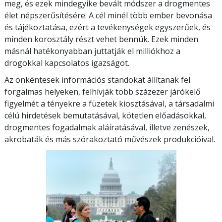
meg, és ezek mindegyike bevált módszer a drogmentes
élet népszerűsítésére. A cél minél több ember bevonása
és tájékoztatása, ezért a tevékenységek egyszerűek, és
minden korosztály részt vehet bennük. Ezek minden
másnál hatékonyabban juttatják el milliókhoz a
drogokkal kapcsolatos igazságot.
Az önkéntesek információs standokat állítanak fel
forgalmas helyeken, felhívják több százezer járókelő
figyelmét a tényekre a füzetek kiosztásával, a társadalmi
célú hirdetések bemutatásával, kötetlen előadásokkal,
drogmentes fogadalmak aláíratásával, illetve zenészek,
akrobaták és más szórakoztató művészek produkcióival.