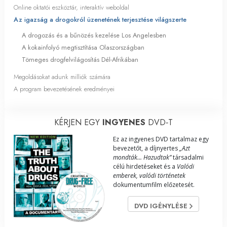
Online oktatói eszköztár, interaktív weboldal
Az igazság a drogokról üzenetének terjesztése világszerte
A drogozás és a bűnözés kezelése Los Angelesben
A kokainfolyó megtisztítása Olaszországban
Tömeges drogfelvilágosítás Dél-Afrikában
Megoldásokat adunk milliók számára
A program bevezetésének eredményei
KÉRJEN EGY
INGYENES
DVD‑T
Ez az ingyenes DVD tartalmaz egy
bevezetőt, a díjnyertes
„Azt
mondták... Hazudtak”
társadalmi
célú hirdetéseket és a
Valódi
emberek, valódi történetek
dokumentumfilm előzetesét.
DVD IGÉNYLÉSE