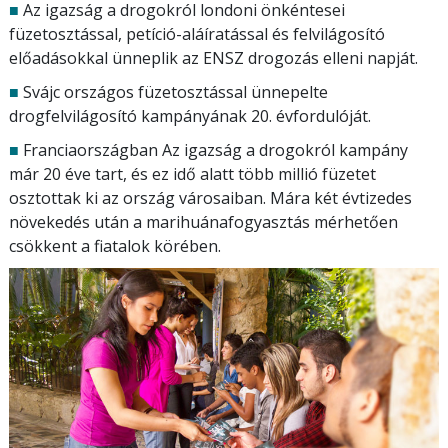
■
Az igazság a drogokról londoni önkéntesei
füzetosztással, petíció-aláíratással és felvilágosító
előadásokkal ünneplik az ENSZ drogozás elleni napját.
■
Svájc országos füzetosztással ünnepelte
drogfelvilágosító kampányának 20. évfordulóját.
■
Franciaországban Az igazság a drogokról kampány
már 20 éve tart, és ez idő alatt több millió füzetet
osztottak ki az ország városaiban. Mára két évtizedes
növekedés után a marihuánafogyasztás mérhetően
csökkent a fiatalok körében.