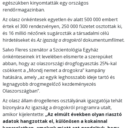
egészükben kinyomtatták egy országos
rendőrmagazinban.
Az olasz önkéntesek egyetlen év alatt 500 000 embert
értek el 300 rendezvényen, 250 000 füzetet osztottak ki,
és 16 millió nézőnek sugározták a társadalmi célú
hirdetéseket és
Az igazság a drogokról
dokumentumfilmet.
Salvo Fleres szenátor a Szcientológia Egyház
önkénteseinek írt levelében elismerte a szerepüket
abban, hogy az olaszországi drogfogyasztás 25%-kal
csökkent a „Mondj nemet a drogokra” kampány
hatására, amely „az egyik leghosszabb ideje tartó és
legnagyobb drogmegelőző kezdeményezés
Olaszországban”.
Az olasz állam drogellenes osztályának igazgatója tehát
bizonyára Az igazság a drogokról programra utalt,
amikor kijelentette:
„Az elmúlt években olyan riasztó
adatok hangzottak el, különösen a kokainnal