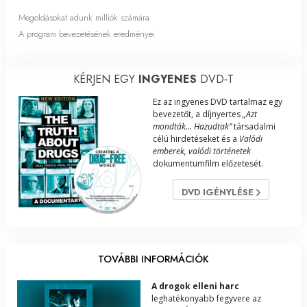
Megoldásokat adunk milliók számára
A program bevezetésének eredményei
KÉRJEN EGY
INGYENES
DVD‑T
Ez az ingyenes DVD tartalmaz egy
bevezetőt, a díjnyertes
„Azt
mondták... Hazudtak”
társadalmi
célú hirdetéseket és a
Valódi
emberek, valódi történetek
dokumentumfilm előzetesét.
DVD IGÉNYLÉSE
TOVÁBBI INFORMÁCIÓK
A drogok elleni harc
leghatékonyabb fegyvere az