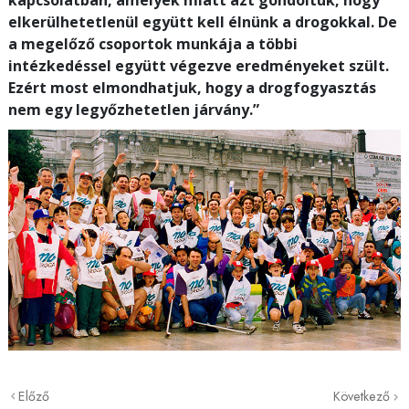
kapcsolatban, amelyek miatt azt gondoltuk, hogy
elkerülhetetlenül együtt kell élnünk a drogokkal. De
a megelőző csoportok munkája a többi
intézkedéssel együtt végezve eredményeket szült.
Ezért most elmondhatjuk, hogy a drogfogyasztás
nem egy legyőzhetetlen járvány.”
Előző
Következő