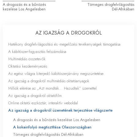
A drogozás és a bűnözés
Tömeges drogfelvilágosítás
kezelése Los Angelesben
Dél-Afrikában
AZ IGAZSÁG A DROGOKRÓL
Hatékony drogfelvilágosítási és
-megelőzési
tevékenységek támogatása
A kábítószer-fogyasztás felszámolása
Multimédiás összetevők
Oktatási kezdeményezés
Az egész világra kiterjedő kábítószerjárvány megszüntetése
Az igazság a drogokról multimédiás oktatóanyagok
Milliók elérése az „Azt mondták... Hazudtak” üzenettel
Az igazság a drogokról oktatófilm
Online oktatói eszköztár, interaktív weboldal
Az igazság a drogokról üzenetének terjesztése világszerte
A drogozás és a bűnözés kezelése Los Angelesben
A kokainfolyó megtisztítása Olaszországban
Tömeges drogfelvilágosítás Dél-Afrikában