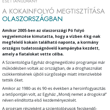
ESETTANULMÁNY
A KOKAINFOLYÓ MEGTISZTÍTÁSA
OLASZORSZÁGBAN
Amikor 2005-ben az olaszországi Pó folyó
vegyelemzése kimutatta, hogy a vízben 4 kg-nak
megfelelő kokain található naponta, a kormány
országos tudatosságnövelő kampányba kezdett,
amely a fiatalokat vette célba.
A Szcientológia Egyház drogmegelőzési programjai már
működésben voltak az országban, de a droghasználat
csökkentésének újbóli sürgőssége miatt intenzívebbé
tették őket.
Amikor az 1980-as és 90-es években a heroinfogyasztás
a tetőpontján volt, az Egyház „Mondj nemet a drogokra!”
néven elindította első kezdeményezését.
A program részeként a szcientológusok fecskendő-