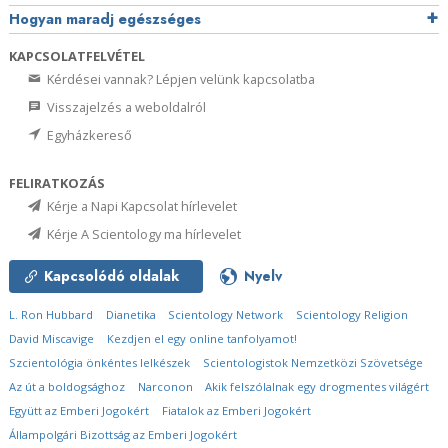
Hogyan maradj egészséges
KAPCSOLATFELVÉTEL
Kérdései vannak? Lépjen velünk kapcsolatba
Visszajelzés a weboldalról
Egyházkereső
FELIRATKOZÁS
Kérje a Napi Kapcsolat hírlevelet
Kérje A Scientology ma hírlevelet
Kapcsolódó oldalak
Nyelv
L. Ron Hubbard
Dianetika
Scientology Network
Scientology Religion
David Miscavige
Kezdjen el egy online tanfolyamot!
Szcientológia önkéntes lelkészek
Scientologistok Nemzetközi Szövetsége
Az út a boldogsághoz
Narconon
Akik felszólalnak egy drogmentes világért
Együtt az Emberi Jogokért
Fiatalok az Emberi Jogokért
Állampolgári Bizottság az Emberi Jogokért