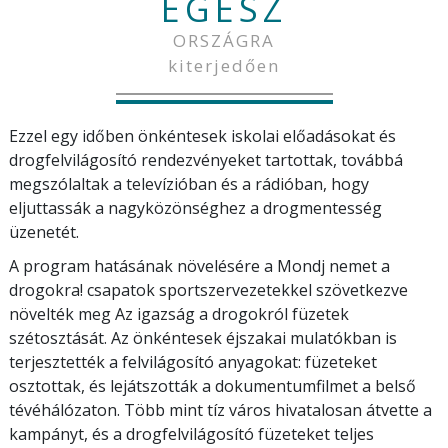
EGÉSZ
ORSZÁGRA
kiterjedően
Ezzel egy időben önkéntesek iskolai előadásokat és
drogfelvilágosító rendezvényeket tartottak, továbbá
megszólaltak a televízióban és a rádióban, hogy
eljuttassák a nagyközönséghez a drogmentesség
üzenetét.
A program hatásának növelésére a Mondj nemet a
drogokra! csapatok sportszervezetekkel szövetkezve
növelték meg Az igazság a drogokról füzetek
szétosztását. Az önkéntesek éjszakai mulatókban is
terjesztették a felvilágosító anyagokat: füzeteket
osztottak, és lejátszották a dokumentumfilmet a belső
tévéhálózaton. Több mint tíz város hivatalosan átvette a
kampányt, és a drogfelvilágosító füzeteket teljes